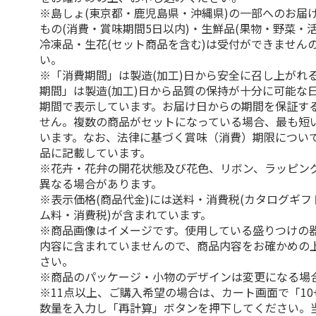
※島しょ(東京都・鹿児島県・沖縄県)の一部へのお届
もの(消費・賞味期間5日以内)・生鮮品(果物・野菜・
冷凍品・生花(セット商品を含む)は受付ができません
い。
※「消費期間」は製造(加工)日から安全に召し上がれ
期間」は製造(加工)日から品質の保持が十分に可能な
期間で表示しています。お届け日からの期間を保証す
せん。複数の商品がセットになっている場合、最も短
います。なお、法律に基づく賞味（消費）期限につい
品に記載しています。
※花卉・花弁の開花状態及び花色、リボン、ラッピング
異なる場合があります。
※表示価格(商品代金)には送料・消費税(カタログギ
ム料・消費税)が含まれています。
※商品画像はイメージです。使用している盛りつけの
内容に含まれていませんので、商品内容をお確かめの
さい。
※商品のパッケージ・小物のデザインは変更になる場
※11点以上、ご購入希望の場合は、カート画面で「10
数量を入力し「再計算」ボタンを押下してください。