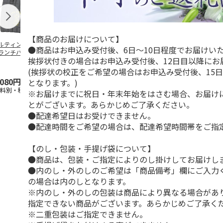
【商品のお届けについて】
ルティング生地保
創作提灯 ひなげし
香立て square | 無為
保冷ポーチ付
●商品はお申込み受付後、6日～10日程度でお届けい
ランチバッグ
【弔事用】
（MUI）
ュランチバッ
挨拶状付きの場合はお申込み受付後、12日目以降にお
ANUTS GOOD
…
SNOOPY ク
…
(挨拶状の校正をご希望の場合はお申込み受付後、15
,080円
18,500円
19,250円
2,200円
となります。)
送料別・税込)
(送料・税込)
(送料別・税込)
(送料別・税込
※お届けまでに祝日・年末年始をはさむ場合、お届け
とがございます。あらかじめご了承ください。
●配達希望日はお受けできません。
●配達時間をご希望の場合は、配達希望時間帯をご指
【のし・包装・手提げ袋について】
●商品は、包装・ご指定によりのし掛けしてお届けし
●内のし・外のしのご希望は「商品備考」欄にご入力
の場合は内のしとなります。
※内のし・外のしの包装は商品により異なる場合があ
指定できない商品がございます。あらかじめご了承く
※二重包装はご指定できません。