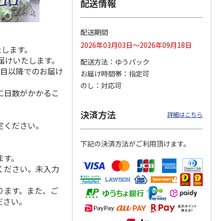
配送情報
配送期間
メッシ
夢あんどん（桜）
保冷ポーチ付メッシ
かすみほのか（１
2026年03月03日～2026年09月18日
たします。
グ
【弔事用】
ュトートバッグ
対）【弔事用】
届けいたします。
ッキー
PEANUTS バッジ
…
配送方法
ゆうパック
4.0
（1）
日目以降でのお届け
お届け時間帯
指定可
29,150円
3,080円
14,300円
のし
対応可
)
(送料・税込)
(送料別・税込)
(送料・税込)
に日数がかかるこ
決済方法
詳細はこちら
定ください。
下記の決済方法がご利用頂けます。
ます。
ください。未入力
ります。また、ご
ださい。