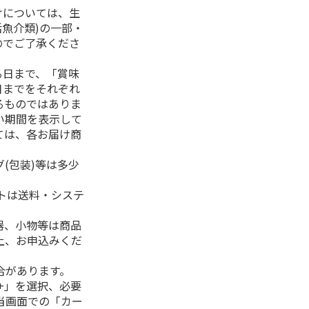
けについては、生
活魚介類)の一部・
のでご了承くださ
る日まで、「賞味
日までをそれぞれ
るものではありま
い期間を表示して
ては、各お届け商
(包装)等は多少
フトは送料・システ
器、小物等は商品
上、お申込みくだ
合があります。
+」を選択、必要
当画面での「カー