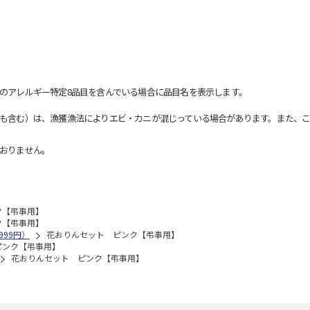
のアレルギー特定8品目を含んでいる場合に品目名を表示します。
も含む）は、漁獲漁法によりエビ・カニが混じっている場合があります。また、こ
おりません。
ク【弔事用】
ク【弔事用】
999円）
花おりんセット ピンク【弔事用】
ピンク【弔事用】
花おりんセット ピンク【弔事用】