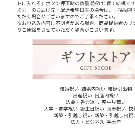
トに入れる」ボタン押下時の数量選択は1個で結構です
※同一のお届け先・配達希望日等の場合は、一括梱包
ただく場合がございますのでご了承ください。
※お申込み内容に不明点がある場合、商品提供者のリ
りご連絡をさせていただく場合がございます。
結婚祝い
結婚内祝い
結婚引出物
出産祝い
出産内祝い
法要・香典返し
喪中見舞い
入学・進学祝い
誕生日祝い
長寿祝い
快
新築・引越し祝い
新築・引越し内祝
法人・ビジネス
手土産