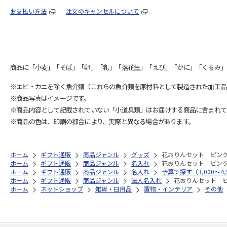
お支払い方法
注文のキャンセルについて
商品に「小麦」「そば」「卵」「乳」「落花生」「えび」「かに」「くるみ」
※エビ・カニを除く魚介類（これらの魚介類を原材料として製造された加工品
※商品写真はイメージです。
※商品内容として記載されていない「小道具類」はお届けする商品に含まれて
※商品の色は、印刷の都合により、実際と異なる場合があります。
ホーム
ギフト通販
商品ジャンル
グッズ
花おりんセット ピン
ホーム
ギフト通販
商品ジャンル
名入れ
花おりんセット ピン
ホーム
ギフト通販
商品ジャンル
名入れ
予算で探す（3,000～4,
ホーム
ギフト通販
商品ジャンル
法人名入れ
花おりんセット 
ホーム
ネットショップ
雑貨・日用品
置物・インテリア
その他