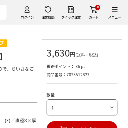
0
ログイン
注文履歴
クイック注文
カート
メニュー
3,630
円
】
(送料・税込)
獲得ポイント： 36 pt
ので、ちいさなご
商品番号
7035512827
数量
m (3)／直径8×厚