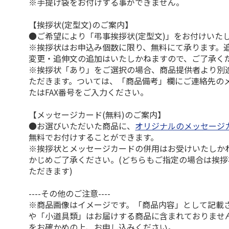
※手提げ袋をお付けする事ができません。
【挨拶状(定型文)のご案内】
●ご希望により「弔事挨拶状(定型文)」をお付けいた
※挨拶状はお申込み個数に限り、無料にて承ります。
変更・追伸文の追加はいたしかねますので、ご了承く
※挨拶状「あり」をご選択の場合、商品提供者より別
ただきます。ついては、「商品備考」欄にご連絡先の
たはFAX番号をご入力ください。
【メッセージカード(無料)のご案内】
●お選びいただいた商品に、
オリジナルのメッセージ
無料でお付けすることができます。
※挨拶状とメッセージカードの併用はお受けいたしか
かじめご了承ください。(どちらもご指定の場合は挨
ただきます)
----その他のご注意----
※商品画像はイメージです。「商品内容」として記載
や「小道具類」はお届けする商品に含まれておりませ
をお確かめの上、お申し込みください。