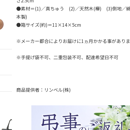
さ2.5cm
●素材＝(1)／真ちゅう (2)／天然木(欅) (3)側地／
本製)
●箱サイズ(約)＝11×14×5cm
※メーカー都合によりお届けに1ヵ月かかる事があり
※手提げ袋不可、二重包装不可、配達希望日不可
商品提供者：リンベル(株)