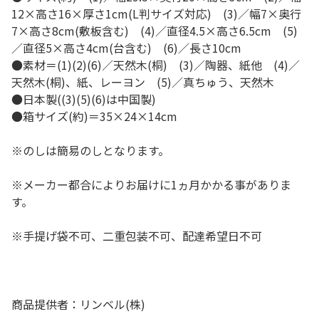
12×高さ16×厚さ1cm(L判サイズ対応) (3)／幅7×奥行
7×高さ8cm(敷板含む) (4)／直径4.5×高さ6.5cm (5)
／直径5×高さ4cm(台含む) (6)／長さ10cm
●素材＝(1)(2)(6)／天然木(桐) (3)／陶器、紙他 (4)／
天然木(桐)、紙、レーヨン (5)／真ちゅう、天然木
●日本製((3)(5)(6)は中国製)
●箱サイズ(約)＝35×24×14cm
※のしは簡易のしとなります。
※メーカー都合によりお届けに1ヵ月かかる事がありま
す。
※手提げ袋不可、二重包装不可、配達希望日不可
商品提供者：リンベル(株)