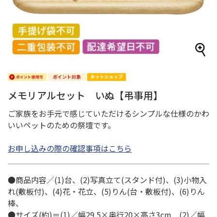
メモリアルセット いぬ【弔事用】
ご家族をお手元で感じていただけるシンプルな仕様のかわ
いいペットのための祭壇です。
お申し込みの際の確認事項はこちら
●商品内容／(1)台、(2)写真立て(スタンド付)、(3)小物入
れ(敷板付)、(4)花・花立、(5)りん(台・敷板付)、(6)りん
棒、
●サイズ(約)＝(1)／幅29.5×奥行20×高さ3cm (2)／幅