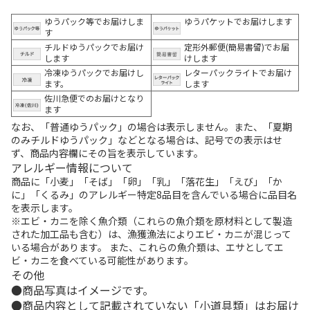
ゆうパック等でお届けしま
ゆうパケットでお届けします
す
チルドゆうパックでお届け
定形外郵便(簡易書留)でお届
します
けします
冷凍ゆうパックでお届けし
レターパックライトでお届け
ます。
します
佐川急便でのお届けとなり
ます
なお、「普通ゆうパック」の場合は表示しません。また、「夏期
のみチルドゆうパック」などとなる場合は、記号での表示はせ
ず、商品内容欄にその旨を表示しています。
アレルギー情報について
商品に「小麦」「そば」「卵」「乳」「落花生」「えび」「か
に」「くるみ」のアレルギー特定8品目を含んでいる場合に品目名
を表示します。
※エビ・カニを除く魚介類（これらの魚介類を原材料として製造
された加工品も含む）は、漁獲漁法によりエビ・カニが混じって
いる場合があります。 また、これらの魚介類は、エサとしてエ
ビ・カニを食べている可能性があります。
その他
商品写真はイメージです。
商品内容として記載されていない「小道具類」はお届け