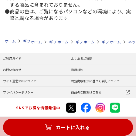
する商品に含まれておりません。
商品の色は、ご覧になるパソコンなどの環境により、実
際と異なる場合があります。
ホーム
ギフト通販
商品ジャンル
グッズ
メモリアルセット いぬ
ホーム
ギフト通販
ホーム
商品ジャンル
ギフト通販
ホーム
商品ジャンル
ギフト通販
名入れ
ホーム
メモリ
商品
ネッ
名
ご利用ガイド
よくあるご質問
お問い合わせ
利用規約
サイト運営会社について
特定商取引法に基づく表記について
プライバシーポリシー
商品のご提案はこちら
SNSでお得な情報発信中
カートに入れる
Copyright (C) JAPAN POST Co.,Ltd. All Rights Reserved.