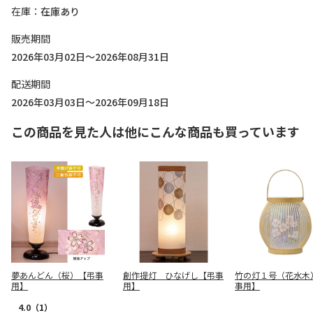
在庫
在庫あり
販売期間
2026年03月02日～2026年08月31日
配送期間
2026年03月03日～2026年09月18日
この商品を見た人は他にこんな商品も買っています
夢あんどん（桜）【弔事
創作提灯 ひなげし【弔事
竹の灯１号（花水木
用】
用】
事用】
4.0
（1）