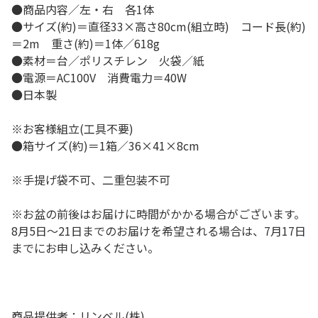
●商品内容／左・右 各1体
●サイズ(約)＝直径33×高さ80cm(組立時) コード長(約)
＝2m 重さ(約)＝1体／618g
●素材＝台／ポリスチレン 火袋／紙
●電源＝AC100V 消費電力＝40W
●日本製
※お客様組立(工具不要)
●箱サイズ(約)＝1箱／36×41×8cm
※手提げ袋不可、二重包装不可
※お盆の前後はお届けに時間がかかる場合がございます。
8月5日～21日までのお届けを希望される場合は、7月17日
までにお申し込みください。
商品提供者：リンベル(株)