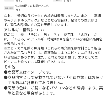
ます。
します
佐川急便でのお届けとなり
ます
なお、「普通ゆうパック」の場合は表示しません。また、「夏期
のみチルドゆうパック」などとなる場合は、記号での表示はせ
ず、商品内容欄にその旨を表示しています。
アレルギー情報について
商品に「小麦」「そば」「卵」「乳」「落花生」「えび」「か
に」「くるみ」のアレルギー特定8品目を含んでいる場合に品目名
を表示します。
※エビ・カニを除く魚介類（これらの魚介類を原材料として製造
された加工品も含む）は、漁獲漁法によりエビ・カニが混じって
いる場合があります。 また、これらの魚介類は、エサとしてエ
ビ・カニを食べている可能性があります。
その他
商品写真はイメージです。
商品内容として記載されていない「小道具類」はお届け
する商品に含まれておりません。
商品の色は、ご覧になるパソコンなどの環境により、実
際と異なる場合があります。