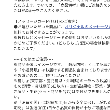
ただきます。ついては、「商品備考」欄にご連絡先の
たはFAX番号をご入力ください。
【メッセージカード(無料)のご案内】
●お選びいただいた商品に、
オリジナルのメッセージ
無料でお付けすることができます。
※挨拶状とメッセージカードの併用はお受けいたしか
かじめご了承ください。(どちらもご指定の場合は挨
ただきます)
----その他のご注意----
※商品画像はイメージです。「商品内容」として記載
や「小道具類」はお届けする商品に含まれておりませ
をお確かめの上、お申し込みください。
※島しょ(東京都・鹿児島県・沖縄県)の一部へのお届
もの(消費・賞味期間5日以内)・生鮮品(果物・野菜・
冷凍品・生花(セット商品を含む)は受付ができません
い。
※「消費期間」は製造(加工)日から安全に召し上がれ
期間」は製造(加工)日から品質の保持が十分に可能な