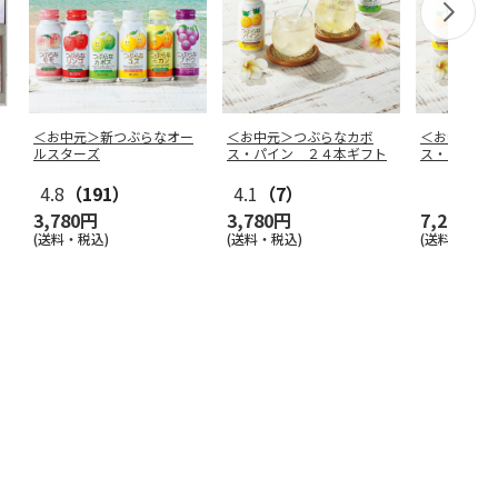
＜お中元＞新つぶらなオー
＜お中元＞つぶらなカボ
＜お中元＞
ルスターズ
ス・パイン ２４本ギフト
ス・パイン
4.8
（191）
4.1
（7）
3,780円
3,780円
7,250円
(送料・税込)
(送料・税込)
(送料・税込)