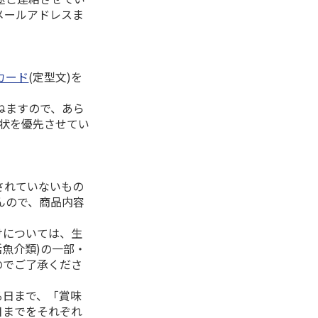
メールアドレスま
カード
(定型文)を
ねますので、あら
拶状を優先させてい
されていないもの
んので、商品内容
けについては、生
活魚介類)の一部・
のでご了承くださ
る日まで、「賞味
日までをそれぞれ