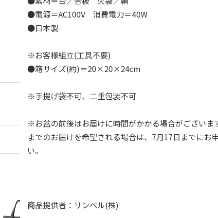
●素材＝台／合板 火袋／絹
●電源＝AC100V 消費電力＝40W
●日本製
※お客様組立(工具不要)
●箱サイズ(約)＝20×20×24cm
※手提げ袋不可、二重包装不可
※お盆の前後はお届けに時間がかかる場合がございます
までのお届けを希望される場合は、7月17日までにお
い。
商品提供者：リンベル(株)