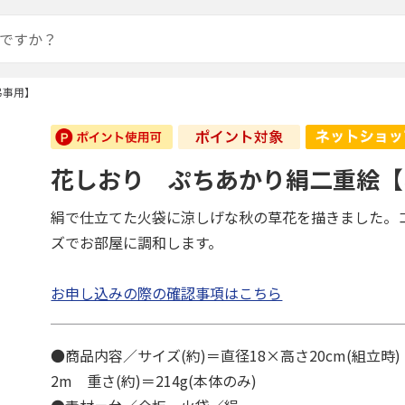
弔事用】
花しおり ぷちあかり絹二重絵【
絹で仕立てた火袋に涼しげな秋の草花を描きました。
ズでお部屋に調和します。
お申し込みの際の確認事項はこちら
●商品内容／サイズ(約)＝直径18×高さ20cm(組立時)
2m 重さ(約)＝214g(本体のみ)