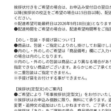
挨拶状付きをご希望の場合は、お申込み受付日の翌日か
以降(挨拶状の校正をご希望の場合は15日目以降)、配
ください。
※配達希望可能最終日は2026年9月18日(金)となりま
●配達時間をご希望の場合は、配達希望時間帯をご指
【のし・包装・手提げ袋について】
●商品は、包装・ご指定によりのし掛けしてお届けし
●内のし・外のしのご希望は「商品備考」欄にご入力
の場合は内のしとなります。
※内のし・外のしの包装は商品により異なる場合があ
指定できない商品がございます。あらかじめご了承く
※二重包装はご指定できません。
※手提げ袋をお付けする事ができません。
【挨拶状(定型文)のご案内】
●ご希望により「弔事挨拶状(定型文)」をお付けいた
※挨拶状はお申込み個数に限り、無料にて承ります。
変更・追伸文の追加はいたしかねますので、ご了承く
※挨拶状「あり」をご選択の場合、商品提供者より別