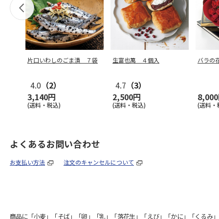
片口いわしのごま漬 ７袋
生富也萬 ４個入
バラの
4.0
（2）
4.7
（3）
3,140円
2,500円
8,00
(送料・税込)
(送料・税込)
(送料・
よくあるお問い合わせ
お支払い方法
注文のキャンセルについて
商品に「小麦」「そば」「卵」「乳」「落花生」「えび」「かに」「くるみ」