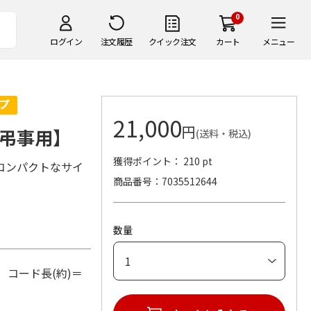
0
ログイン
注文履歴
クイック注文
カート
メニュー
21,000
円
弔事用】
(送料・税込)
獲得ポイント： 210 pt
コンパクトなサイ
商品番号
7035512644
数量
 コード長(約)＝