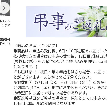
ルティング生地保
創作提灯 ひなげし
香立て square | 無為
夢あんどん（
ランチバッグ
【弔事用】
（MUI）
【弔事用】
ANUTS GOOD
…
4.0
（1）
,080円
18,500円
19,250円
29,150円
送料別・税込)
(送料・税込)
(送料別・税込)
(送料・税込)
【商品のお届けについて】
●商品はお申込み受付後、6日～10日程度でお届けい
挨拶状付きの場合はお申込み受付後、12日目以降にお
(挨拶状の校正をご希望の場合はお申込み受付後、15
となります。)
※お届けまでに祝日・年末年始をはさむ場合、お届け
とがございます。あらかじめご了承ください。
※お盆期間（8月5日（水）～8月21日（金））のお届
2026年7月17日（金）までにお申込みください。そ
の希望日にお届けできない場合があります。
●配達希望日をご希望の場合は、原則としてお申込み
10日目以降、配送期間内となります。