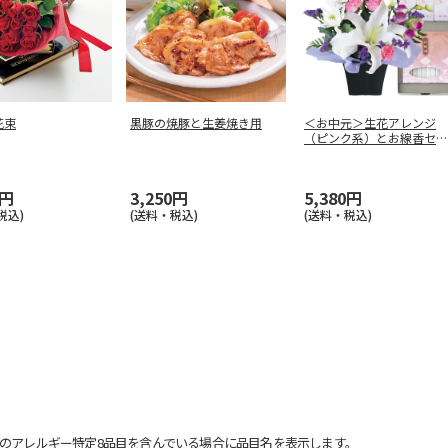
花束
黒豚の焼豚と生姜焼き用
＜お中元＞生花アレンジ
（ピンク系）とお線香セッ
ト
0円
3,250円
5,380円
税込)
(送料・税込)
(送料・税込)
のアレルギー特定8品目を含んでいる場合に品目名を表示します。