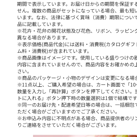
期間で表示しています。お届け日からの期間を保証す
せん。複数の商品がセットになっている場合、最も短
います。なお、法律に基づく賞味（消費）期限につい
品に記載しています。
※花卉・花弁の開花状態及び花色、リボン、ラッピング
異なる場合があります。
※表示価格(商品代金)には送料・消費税(カタログギ
ム料・消費税)が含まれています。
※商品画像はイメージです。使用している盛りつけの
内容に含まれていませんので、商品内容をお確かめの
さい。
※商品のパッケージ・小物のデザインは変更になる場
※11点以上、ご購入希望の場合は、カート画面で「10
数量を入力し「再計算」ボタンを押下してください。
トに入れる」ボタン押下時の数量選択は1個で結構です
※同一のお届け先・配達希望日等の場合は、一括梱包
ただく場合がございますのでご了承ください。
※お申込み内容に不明点がある場合、商品提供者のリ
りご連絡をさせていただく場合がございます。