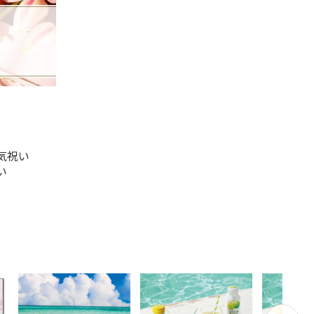
気祝い
い