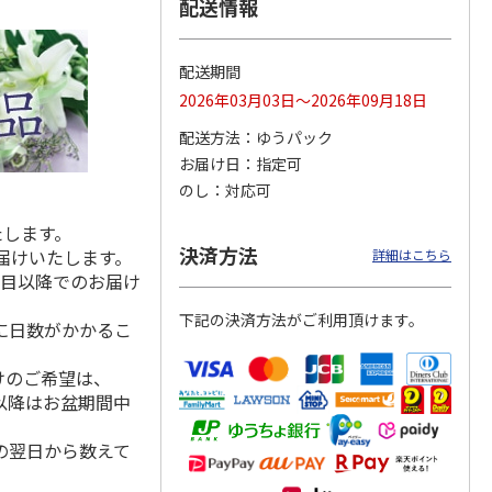
配送情報
配送期間
桜）
保冷ポーチ付メッシ
保冷ポーチ付メッシ
かすみほのか（１
2026年03月03日～2026年09月18日
ュランチバッグ
ュトートバッグ
対）【弔事用】
SNOOPY クッキー
PEANUTS バッジ
…
配送方法
ゆうパック
…
お届け日
指定可
2,200円
3,080円
14,300円
のし
対応可
(送料別・税込)
(送料別・税込)
(送料・税込)
たします。
決済方法
届けいたします。
詳細はこちら
日目以降でのお届け
下記の決済方法がご利用頂けます。
に日数がかかるこ
けのご希望は、
れ以降はお盆期間中
の翌日から数えて