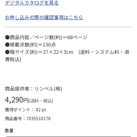
デジタルカタログを見る
お申し込みの際の確認事項はこちら
●商品内容／ページ数(約)＝68ページ
●掲載点数(約)＝150点
●箱サイズ(約)＝27×22×3cm (送料・システム料・消
費税込)
商品提供者：リンベル(株)
4,290
円
(送料・税込)
獲得ポイント： 42 pt
商品番号
7035510176
数量