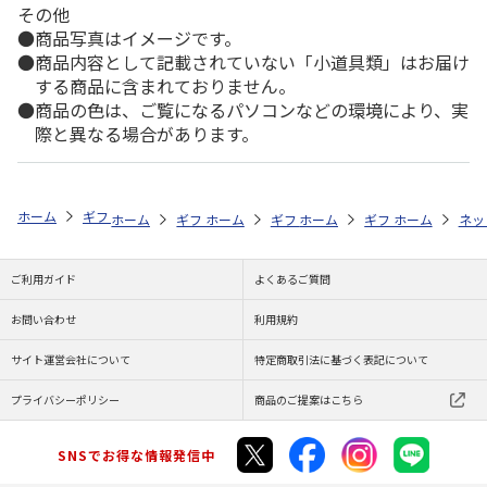
その他
商品写真はイメージです。
商品内容として記載されていない「小道具類」はお届け
する商品に含まれておりません。
商品の色は、ご覧になるパソコンなどの環境により、実
際と異なる場合があります。
ホーム
ギフト通販
商品ジャンル
カタログギフト
防災カタログギ
ホーム
ギフト通販
ホーム
商品ジャンル
ギフト通販
ホーム
商品ジャンル
ギフト通販
カタログギフト
ホーム
商品
ネッ
名
ご利用ガイド
よくあるご質問
お問い合わせ
利用規約
サイト運営会社について
特定商取引法に基づく表記について
プライバシーポリシー
商品のご提案はこちら
SNSでお得な情報発信中