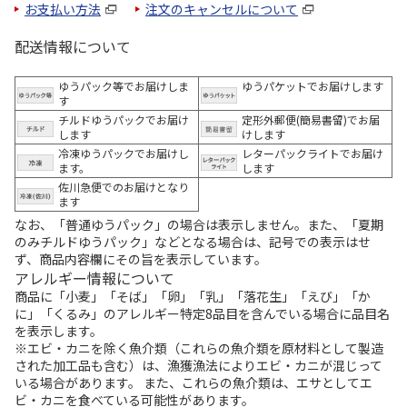
お支払い方法
注文のキャンセルについて
配送情報について
ゆうパック等でお届けしま
ゆうパケットでお届けします
す
チルドゆうパックでお届け
定形外郵便(簡易書留)でお届
します
けします
冷凍ゆうパックでお届けし
レターパックライトでお届け
ます。
します
佐川急便でのお届けとなり
ます
なお、「普通ゆうパック」の場合は表示しません。また、「夏期
のみチルドゆうパック」などとなる場合は、記号での表示はせ
ず、商品内容欄にその旨を表示しています。
アレルギー情報について
商品に「小麦」「そば」「卵」「乳」「落花生」「えび」「か
に」「くるみ」のアレルギー特定8品目を含んでいる場合に品目名
を表示します。
※エビ・カニを除く魚介類（これらの魚介類を原材料として製造
された加工品も含む）は、漁獲漁法によりエビ・カニが混じって
いる場合があります。 また、これらの魚介類は、エサとしてエ
ビ・カニを食べている可能性があります。