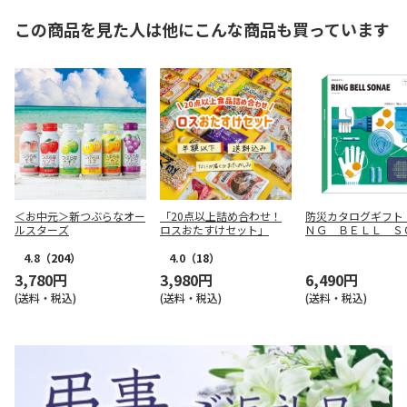
この商品を見た人は他にこんな商品も買っています
＜お中元＞新つぶらなオー
「20点以上詰め合わせ！
防災カタログギフト
ルスターズ
ロスおたすけセット」
ＮＧ ＢＥＬＬ Ｓ
Ｅ アースグリーン
ス【弔事用】
4.8
（204）
4.0
（18）
3,780円
3,980円
6,490円
(送料・税込)
(送料・税込)
(送料・税込)