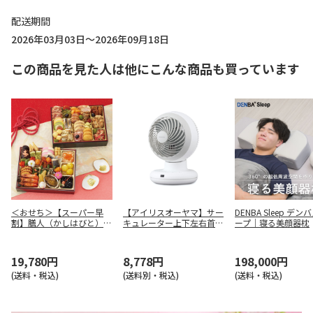
配送期間
2026年03月03日～2026年09月18日
この商品を見た人は他にこんな商品も買っています
＜おせち＞【スーパー早
【アイリスオーヤマ】サー
DENBA Sleep デン
割】膳人（かしはびと）
キュレーター上下左右首振
ープ｜寝る美顔器枕
和洋中二段重
り ＰＣＦ－ＢＤ１５ＴＥ
Ｃ－Ｗ
19,780円
8,778円
198,000円
(送料・税込)
(送料別・税込)
(送料・税込)