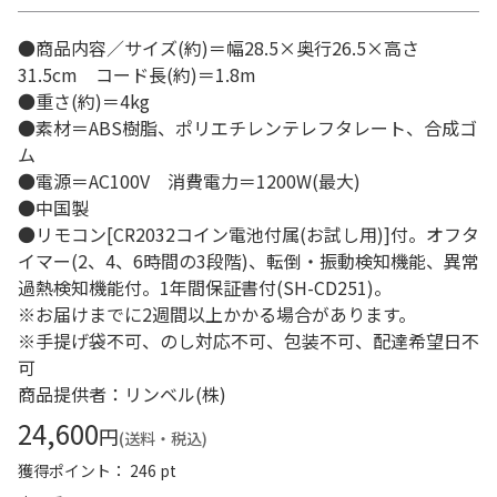
●商品内容／サイズ(約)＝幅28.5×奥行26.5×高さ
31.5cm コード長(約)＝1.8m
●重さ(約)＝4kg
●素材＝ABS樹脂、ポリエチレンテレフタレート、合成ゴ
ム
●電源＝AC100V 消費電力＝1200W(最大)
●中国製
●リモコン[CR2032コイン電池付属(お試し用)]付。オフタ
イマー(2、4、6時間の3段階)、転倒・振動検知機能、異常
過熱検知機能付。1年間保証書付(SH-CD251)。
※お届けまでに2週間以上かかる場合があります。
※手提げ袋不可、のし対応不可、包装不可、配達希望日不
可
商品提供者：リンベル(株)
24,600
円
(送料・税込)
獲得ポイント： 246 pt