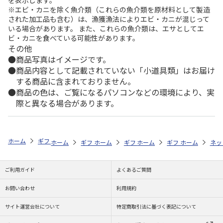
を表示します。
※エビ・カニを除く魚介類（これらの魚介類を原材料として製造
された加工品も含む）は、漁獲漁法によりエビ・カニが混じって
いる場合があります。 また、これらの魚介類は、エサとしてエ
ビ・カニを食べている可能性があります。
その他
商品写真はイメージです。
商品内容として記載されていない「小道具類」はお届け
する商品に含まれておりません。
商品の色は、ご覧になるパソコンなどの環境により、実
際と異なる場合があります。
ホーム
ギフト通販
内祝い・お返し
新築・引越し内祝い
予算で探す
ホーム
ギフト通販
ホーム
商品ジャンル
ギフト通販
ホーム
商品ジャンル
ギフト通販
シロカ ＨＯＴ＆
ホーム
商品
ネッ
グ
ご利用ガイド
よくあるご質問
お問い合わせ
利用規約
サイト運営会社について
特定商取引法に基づく表記について