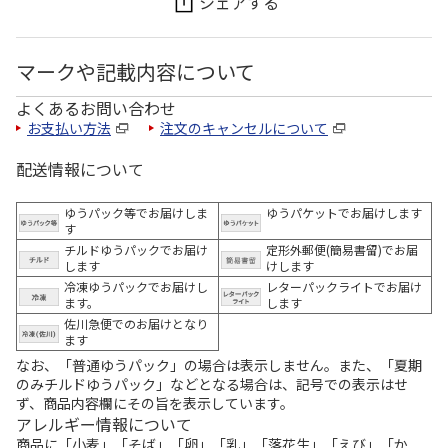
シェアする
マークや記載内容について
よくあるお問い合わせ
お支払い方法
注文のキャンセルについて
配送情報について
ゆうパック等でお届けしま
ゆうパケットでお届けします
す
チルドゆうパックでお届け
定形外郵便(簡易書留)でお届
します
けします
冷凍ゆうパックでお届けし
レターパックライトでお届け
ます。
します
佐川急便でのお届けとなり
ます
なお、「普通ゆうパック」の場合は表示しません。また、「夏期
のみチルドゆうパック」などとなる場合は、記号での表示はせ
ず、商品内容欄にその旨を表示しています。
アレルギー情報について
商品に「小麦」「そば」「卵」「乳」「落花生」「えび」「か