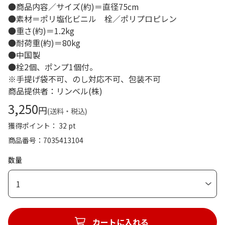
●商品内容／サイズ(約)＝直径75cm
●素材＝ポリ塩化ビニル 栓／ポリプロピレン
●重さ(約)＝1.2kg
●耐荷重(約)＝80kg
●中国製
●栓2個、ポンプ1個付。
※手提げ袋不可、のし対応不可、包装不可
商品提供者：リンベル(株)
3,250
円
(送料・税込)
獲得ポイント： 32 pt
商品番号
7035413104
数量
1
カートに入れる