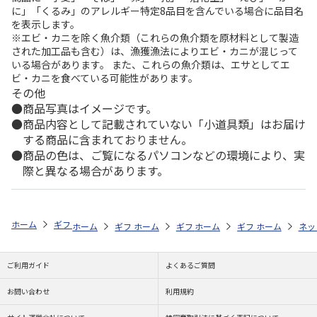
に」「くるみ」のアレルギー特定8品目を含んでいる場合に品目名
を表示します。
※エビ・カニを除く魚介類（これらの魚介類を原材料として製造
された加工品も含む）は、漁獲漁法によりエビ・カニが混じって
いる場合があります。 また、これらの魚介類は、エサとしてエ
ビ・カニを食べている可能性があります。
その他
商品写真はイメージです。
商品内容として記載されていない「小道具類」はお届け
する商品に含まれておりません。
商品の色は、ご覧になるパソコンなどの環境により、実
際と異なる場合があります。
ホーム
ギフト通販
内祝い・お返し
新築・引越し内祝い
予算で探す
ホーム
ギフト通販
ホーム
商品ジャンル
ギフト通販
ホーム
商品ジャンル
ギフト通販
アンチバーストヨ
ホーム
商品
ネッ
グ
ご利用ガイド
よくあるご質問
お問い合わせ
利用規約