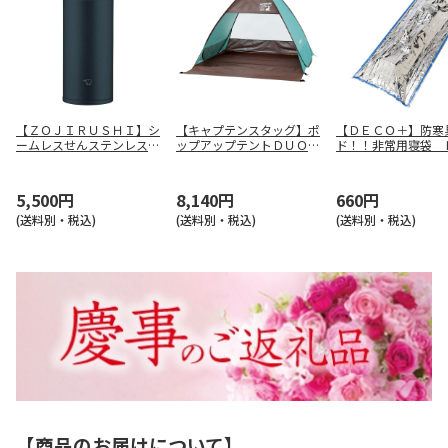
【ＺＯＪＩＲＵＳＨＩ】シ
【キャプテンスタッグ】ポ
【ＤＥＣＯ＋】防寒
ームレスせんステンレスマ
ップアップテントＤＵＯ
ド！！非常用寝袋 
グ（ブラック） ＳＵ－Ａ
ＵＡ－３３
－２
Ａ３６－ＢＡ
5,500円
8,140円
660円
(送料別・税込)
(送料別・税込)
(送料別・税込)
【商品のお届けについて】