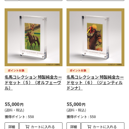
名馬コレクション 特製純金カー
名馬コレクション 特製純金カー
ドセット（５）（オルフェーヴ
ドセット（６）（ジェンティル
ル）
ドンナ）
55,000
55,000
円
円
(送料・税込)
(送料・税込)
獲得ポイント :
550
獲得ポイント :
550
詳細
カートに入れる
詳細
カートに入れる