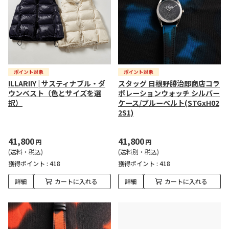
ILLARIIY | サスティナブル・ダ
スタッグ 日根野勝治郎商店コラ
ウンベスト（色とサイズを選
ボレーションウォッチ シルバー
択）
ケース/ブルーベルト(STGxH02
2S1)
41,800
41,800
円
円
(送料・税込)
(送料別・税込)
獲得ポイント :
418
獲得ポイント :
418
詳細
カートに入れる
詳細
カートに入れる