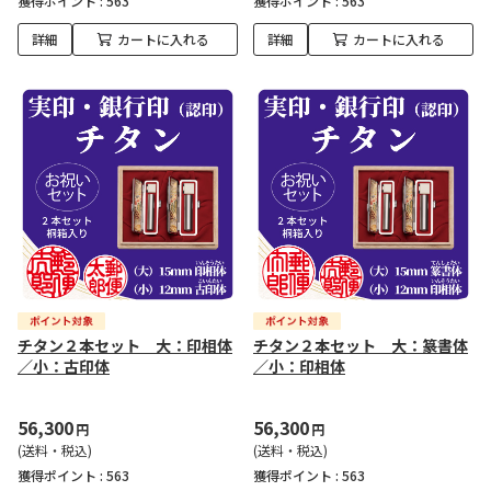
獲得ポイント :
563
獲得ポイント :
563
詳細
カートに入れる
詳細
カートに入れる
チタン２本セット 大：印相体
チタン２本セット 大：篆書体
／小：古印体
／小：印相体
56,300
56,300
円
円
(送料・税込)
(送料・税込)
獲得ポイント :
563
獲得ポイント :
563