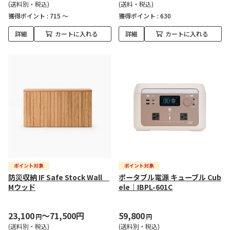
(送料別・税込)
(送料・税込)
獲得ポイント :
715 ～
獲得ポイント :
630
詳細
カートに入れる
詳細
カートに入れる
防災収納 IF Safe Stock Wall
ポータブル電源 キューブル Cub
Mウッド
ele｜IBPL-601C
23,100
～71,500円
59,800
円
円
(送料別・税込)
(送料別・税込)