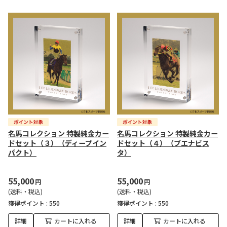
名馬コレクション 特製純金カー
名馬コレクション 特製純金カー
ドセット（３）（ディープイン
ドセット（４）（ブエナビス
パクト）
タ）
55,000
55,000
円
円
(送料・税込)
(送料・税込)
獲得ポイント :
550
獲得ポイント :
550
詳細
カートに入れる
詳細
カートに入れる