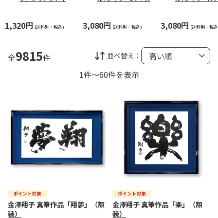
&ステッカーセット
1,320円
3,080円
3,080円
(送料別・税込)
(送料別・税込)
(送料別・税込
9815
並べ替え：
全
件
1件～60件を表示
金澤翔子 真筆作品「翔夢」（額
金澤翔子 真筆作品「楽」（額
装）
装）