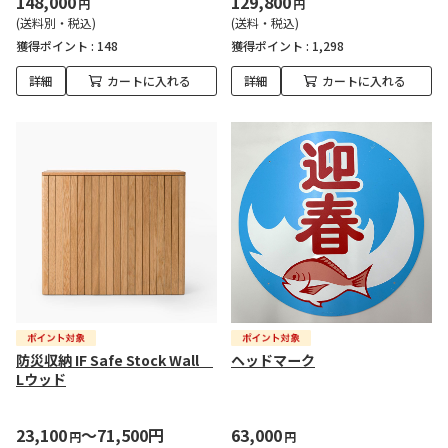
148,000
129,800
円
円
(送料別・税込)
(送料・税込)
獲得ポイント :
148
獲得ポイント :
1,298
詳細
カートに入れる
詳細
カートに入れる
防災収納 IF Safe Stock Wall
ヘッドマーク
Lウッド
23,100
～71,500円
63,000
円
円