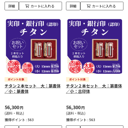
詳細
カートに入れる
詳細
カートに入れる
チタン２本セット 大：篆書体
チタン２本セット 大：篆書体
／小：篆書体
／小：古印体
56,300
56,300
円
円
(送料・税込)
(送料・税込)
獲得ポイント :
563
獲得ポイント :
563