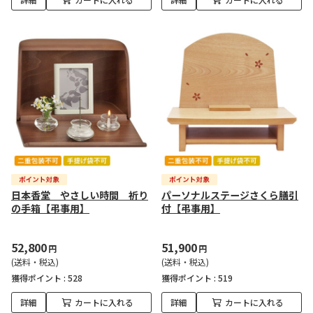
日本香堂 やさしい時間 祈り
パーソナルステージさくら膳引
の手箱【弔事用】
付【弔事用】
52,800
51,900
円
円
(送料・税込)
(送料・税込)
獲得ポイント :
528
獲得ポイント :
519
詳細
カートに入れる
詳細
カートに入れる