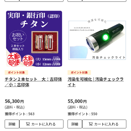
チタン２本セット 大：古印体
汚染を可視化 | 汚染チェックラ
／小：古印体
イト
56,300
55,000
円
円
(送料・税込)
(送料・税込)
獲得ポイント :
563
獲得ポイント :
550
詳細
カートに入れる
詳細
カートに入れる