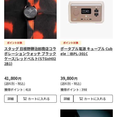
スタッグ 日根野勝治郎商店コラ
ポータブル電源 キューブル Cub
ボレーションウォッチ ブラック
ele｜IBPL-301C
ケース/レッドベルト(STGxH02
2B1)
41,800
39,800
円
円
(送料別・税込)
(送料別・税込)
獲得ポイント :
418
獲得ポイント :
398
詳細
カートに入れる
詳細
カートに入れる