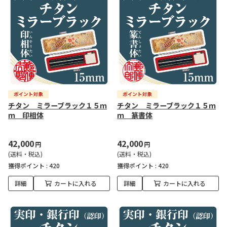
チタン ミラーブラック１５ｍ
チタン ミラーブラック１５ｍ
ｍ 印相体
ｍ 篆書体
42,000
42,000
円
円
(送料・税込)
(送料・税込)
獲得ポイント :
420
獲得ポイント :
420
詳細
カートに入れる
詳細
カートに入れる