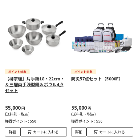
【柳宗理】片手鍋18・22cm・
防災57点セット（5000F）
＆三層両手浅型鍋＆ボウル4点
セット
55,000
55,000
円
円
(送料別・税込)
(送料別・税込)
獲得ポイント :
550
獲得ポイント :
550
詳細
カートに入れる
詳細
カートに入れる