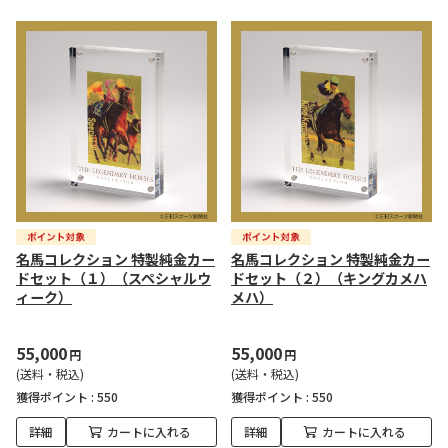
名馬コレクション 特製純金カー
名馬コレクション 特製純金カー
ドセット（１）（スペシャルウ
ドセット（２）（キングカメハ
ィーク）
メハ）
55,000
55,000
円
円
(送料・税込)
(送料・税込)
獲得ポイント :
550
獲得ポイント :
550
詳細
カートに入れる
詳細
カートに入れる