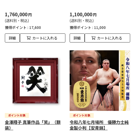
1,760,000
1,100,000
円
円
(送料別・税込)
(送料別・税込)
獲得ポイント :
17,600
獲得ポイント :
11,000
詳細
カートに入れる
詳細
カートに入れる
金澤翔子 真筆作品「笑」（額
令和八年七月場所 優勝力士純
装）
金製小判【安青錦】