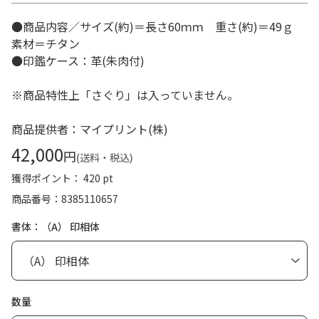
●商品内容／サイズ(約)＝長さ60ｍｍ 重さ(約)＝49ｇ
素材＝チタン
●印鑑ケース：革(朱肉付)
※商品特性上「さぐり」は入っていません。
商品提供者：マイプリント(株)
42,000
円
(送料・税込)
獲得ポイント： 420 pt
商品番号
8385110657
書体：（A） 印相体
数量