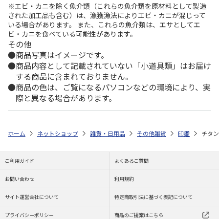
※エビ・カニを除く魚介類（これらの魚介類を原材料として製造
された加工品も含む）は、漁獲漁法によりエビ・カニが混じって
いる場合があります。 また、これらの魚介類は、エサとしてエ
ビ・カニを食べている可能性があります。
その他
商品写真はイメージです。
商品内容として記載されていない「小道具類」はお届け
する商品に含まれておりません。
商品の色は、ご覧になるパソコンなどの環境により、実
際と異なる場合があります。
ホーム
ネットショップ
雑貨・日用品
その他雑貨
印鑑
チタン
ご利用ガイド
よくあるご質問
お問い合わせ
利用規約
サイト運営会社について
特定商取引法に基づく表記について
プライバシーポリシー
商品のご提案はこちら