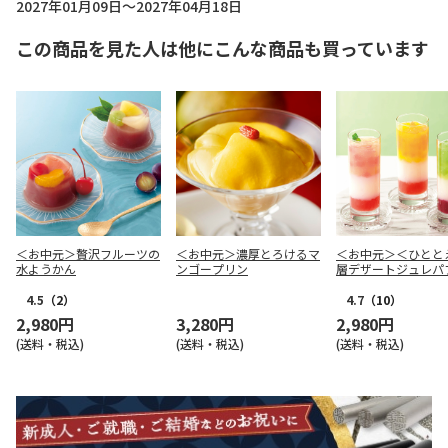
2027年01月09日～2027年04月18日
この商品を見た人は他にこんな商品も買っています
＜お中元＞贅沢フルーツの
＜お中元＞濃厚とろけるマ
＜お中元＞＜ひとと
水ようかん
ンゴープリン
層デザートジュレパ
国産フルーツ入り～
4.5
（2）
4.7
（10）
2,980円
3,280円
2,980円
(送料・税込)
(送料・税込)
(送料・税込)