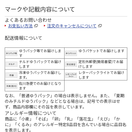
マークや記載内容について
よくあるお問い合わせ
お支払い方法
注文のキャンセルについて
配送情報について
ゆうパック等でお届けしま
ゆうパケットでお届けします
す
チルドゆうパックでお届け
定形外郵便(簡易書留)でお届
します
けします
冷凍ゆうパックでお届けし
レターパックライトでお届け
ます。
します
佐川急便でのお届けとなり
ます
なお、「普通ゆうパック」の場合は表示しません。また、「夏期
のみチルドゆうパック」などとなる場合は、記号での表示はせ
ず、商品内容欄にその旨を表示しています。
アレルギー情報について
商品に「小麦」「そば」「卵」「乳」「落花生」「えび」「か
に」「くるみ」のアレルギー特定8品目を含んでいる場合に品目名
を表示します。