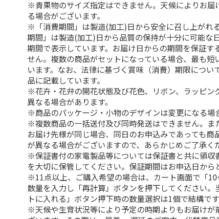
※青果物のサイズ指定はできません。天候によりお届
る場合がございます。
※「消費期間」は製造(加工)日から安全に召し上がれ
期間」は製造(加工)日から品質の保持が十分に可能な
期間で表示しています。お届け日からの期間を保証す
せん。複数の商品がセットになっている場合、最も短
います。なお、法律に基づく賞味（消費）期限につい
品に記載しています。
※花卉・花弁の開花状態及び花色、リボン、ラッピング
異なる場合があります。
※商品のパッケージ・小物のデザインは変更になる場
※複数商品の一括送付及び同時発送はできません。ま
お届け先様が同じ場合、同日のお申込みであっても商
が異なる場合がございますので、あらかじめご了承く
※保証書付の家電製品等については保証書と共に領収
を大切に保管してください。保証期間はお申込日から
※11点以上、ご購入希望の場合は、カート画面で「10
数量を入力し「再計算」ボタンを押下してください。
トに入れる」ボタン押下時の数量選択は1個で結構です
※天候や生育状況等により予定の時期よりもお届けが