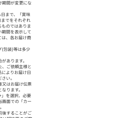
け期間が変更にな
る日まで、「賞味
日までをそれぞれ
るものではありま
い期間を表示して
ては、各お届け商
(包装)等は多少
合があります。
た、ご依頼主様と
品によりお届け日
ださい。
書又はお届け伝票
となります。
+」を選択、必要
当画面での「カー
。
前後することがご