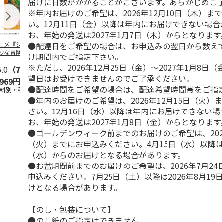
届けに日数がかかることがございます。あらかじめご
※年内お届けのご希望は、2026年12月10日（木）ま
い。12月11日（金）以降は年内にお届けできない場
お、年始の発送は2027年1月7日（木）からとなります
●配達日をご希望の場合は、お申込みの翌日から数えて
ニメ『ジョジョの
水森亜土／ステッカ
リラックマ／マルチ
令和八年七
妙な冒険 黄金の
ーセット
ケース
優勝力士純金
け期間内でご指定下さい。
』チョコラータと
【安青錦】
※ただし、2026年12月25日（金）～2027年1月8日
ッ
5.0
…
（7）
5.0
（6）
望日はお受けできませんのでご了承ください。
,969円
600円
1,100円
605,000
●配達時間をご希望の場合は、配達希望時間帯をご指
送料別・税込)
(送料別・税込)
(送料別・税込)
(送料・税込)
●年内のお届けのご希望は、2026年12月15日（火）
さい。12月16日（水）以降は年内にお届けできない
お、年始の発送は2027年1月8日（金）からとなります
●ゴールデンウィーク前までのお届けのご希望は、202
（火）までにお申込みください。4月15日（水）以降は2
（水）からのお届けとなる場合があります。
●お盆期間前までのお届けのご希望は、2026年7月2
申込みください。7月25日（土）以降は2026年8月1
けとなる場合があります。
【のし・包装について】
●のし紙のご指定はできません。