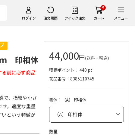
0
ログイン
注文履歴
クイック注文
カート
メニュー
44,000
円
ｍ 印相体
(送料・税込)
獲得ポイント： 440 pt
する前に必ず商品
商品番号
8385110745
感で、指紋や小さ
書体：（A） 印相体
です。適度な重量
すいという特徴が
数量