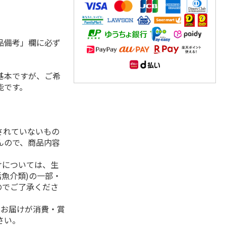
品備考」欄に必ず
基本ですが、ご希
能です。
されていないもの
んので、商品内容
けについては、生
活魚介類)の一部・
のでご了承くださ
、お届けが消費・賞
さい。