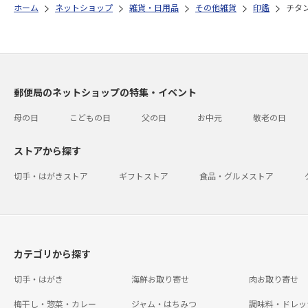
ホーム
ネットショップ
雑貨・日用品
その他雑貨
印鑑
チタ
郵便局のネットショップの特集・イベント
母の日
こどもの日
父の日
お中元
敬老の日
ストアから探す
切手・はがきストア
ギフトストア
食品・グルメストア
カテゴリから探す
切手・はがき
海鮮お取り寄せ
肉お取り寄せ
梅干し・惣菜・カレー
ジャム・はちみつ
調味料・ドレッ