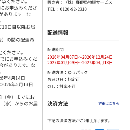
了承ください。
販売者：（株）郵便局物販サービス
でにお申込みくださ
TEL： 0120-92-2310
合があります。な
。
10日目以降お届
月場所
リラックマ／クリア
「犬夜叉」アクリル
大谷翔平 THE
製小判
ファイル３点セット
ジオラマスタンド
GOLDEN TWO-WAY
配送情報
（殺生丸）
アクリルス
…
（金）の間の配達希
5.0
（4）
5.0
（4）
円
750円
3,300円
2,750円
配送期間
定ください。
(送料別・税込)
(送料別・税込)
(送料別・税込)
2026年04月07日～2026年12月24日
までにお申込みくだ
2027年01月09日～2027年04月18日
場合があります。な
。
配送方法
ゆうパック
6年4月14日
お届け日
指定可
026年5月13日
のし
対応不可
4日（金）までにお
決済方法
9日（水）からのお届
詳細はこちら
下記の決済方法がご利用頂けます。