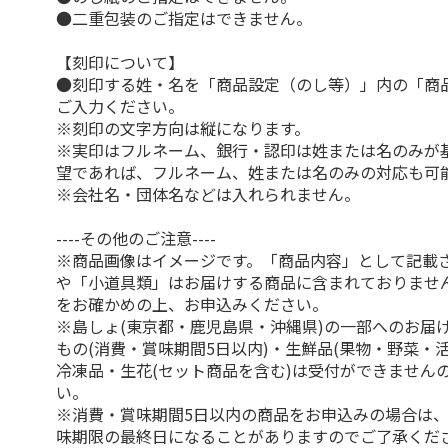
●二重包装のご指定はできません。
【刻印について】
●刻印する姓・名を「商品設定（のし等）」内の「商
ご入力ください。
※刻印の文字方向は縦になります。
※実印はフルネーム、銀行・認印は姓または名のみが
望であれば、フルネーム、姓または名のみの対応も可
※会社名・団体名などは入れられません。
----その他のご注意----
※商品画像はイメージです。「商品内容」として記載
や「小道具類」はお届けする商品に含まれておりませ
をお確かめの上、お申込みください。
※島しょ(東京都・鹿児島県・沖縄県)の一部へのお届
もの(消費・賞味期間5日以内)・生鮮品(果物・野菜・
冷凍品・生花(セット商品を含む)は受付ができません
い。
※消費・賞味期間5日以内の商品をお申込みの場合は
味期限の最終日になることがありますのでご了承くだ