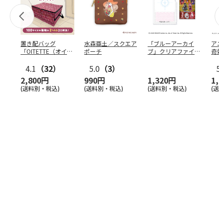
置き配バッグ
水森亜土／スクエア
「ブルーアーカイ
ア
「OITETTE（オイテ
ポーチ
ブ」クリアファイル
奇
ッテ）」
&ステッカーセット
風
4.1
（32）
5.0
（3）
セ
2,800円
990円
1,320円
1
(送料別・税込)
(送料別・税込)
(送料別・税込)
(