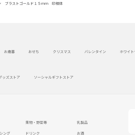
ン ブラストゴールド１５ｍｍ 印相体
お歳暮
おせち
クリスマス
バレンタイン
ホワイト
グッズストア
ソーシャルギフトストア
果物・野菜等
乳製品
シング
ドリンク
お酒