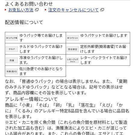
よくあるお問い合わせ
お支払い方法
注文のキャンセルについて
配送情報について
ゆうパック等でお届けしま
ゆうパケットでお届けします
す
チルドゆうパックでお届け
定形外郵便(簡易書留)でお届
します
けします
冷凍ゆうパックでお届けし
レターパックライトでお届け
ます。
します
佐川急便でのお届けとなり
ます
なお、「普通ゆうパック」の場合は表示しません。また、「夏期
のみチルドゆうパック」などとなる場合は、記号での表示はせ
ず、商品内容欄にその旨を表示しています。
アレルギー情報について
商品に「小麦」「そば」「卵」「乳」「落花生」「えび」「か
に」「くるみ」のアレルギー特定8品目を含んでいる場合に品目名
を表示します。
※エビ・カニを除く魚介類（これらの魚介類を原材料として製造
された加工品も含む）は、漁獲漁法によりエビ・カニが混じって
いる場合があります。 また、これらの魚介類は、エサとしてエ