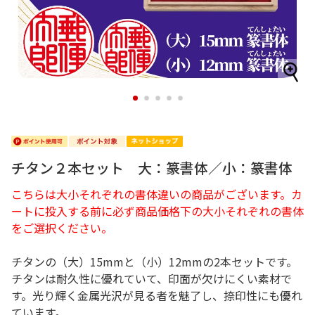
1
2
3
4
5
チタン２本セット 大：篆書体／小：篆書体
こちらは大小それぞれの書体違いの商品がございます。カ
ートに投入する前に必ず商品価格下の大小それぞれの書体
をご選択ください。
チタンの（大）15mmと（小）12mmの2本セットです。
チタンは耐久性に優れていて、印面が欠けにくい素材で
す。光り輝く金属光沢が見る者を魅了し、捺印性にも優れ
ています。