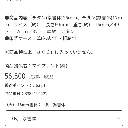
●商品内容／チタン(篆書体)15ｍｍ、チタン(篆書体)12ｍ
ｍ サイズ（約）＝長さ60mm 重さ(約)＝15ｍｍ／49
ｇ 12ｍｍ／32ｇ 素材＝チタン
●印鑑ケース：革(朱肉付)・桐箱付
※商品特性上「さぐり」は入っていません。
商品提供者：マイプリント(株)
56,300
円
(送料・税込)
獲得ポイント： 563 pt
商品番号
8385110422
（大） 15mm 書体：（B） 篆書体