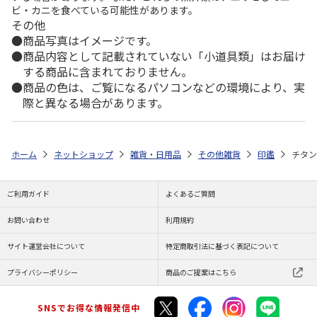
ビ・カニを食べている可能性があります。
その他
商品写真はイメージです。
商品内容として記載されていない「小道具類」はお届け
する商品に含まれておりません。
商品の色は、ご覧になるパソコンなどの環境により、実
際と異なる場合があります。
ホーム
ネットショップ
雑貨・日用品
その他雑貨
印鑑
チタン
ご利用ガイド
よくあるご質問
お問い合わせ
利用規約
サイト運営会社について
特定商取引法に基づく表記について
プライバシーポリシー
商品のご提案はこちら
SNSでお得な情報発信中