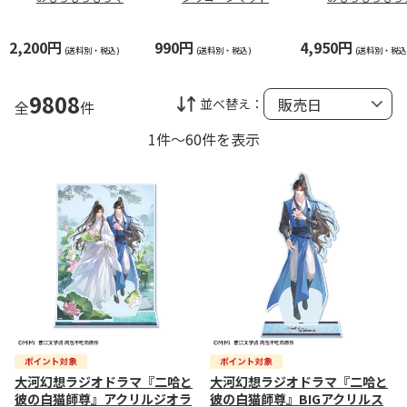
コット
ション
2,200円
990円
4,950円
(送料別・税込)
(送料別・税込)
(送料別・税込
9808
並べ替え：
全
件
1件～60件を表示
大河幻想ラジオドラマ『二哈と
大河幻想ラジオドラマ『二哈と
彼の白猫師尊』アクリルジオラ
彼の白猫師尊』BIGアクリルス