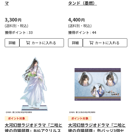
マ
タンド（墨燃）
3,300
4,400
円
円
(送料別・税込)
(送料別・税込)
獲得ポイント :
33
獲得ポイント :
44
詳細
カートに入れる
詳細
カートに入れる
大河幻想ラジオドラマ『二哈と
大河幻想ラジオドラマ『二哈と
彼の白猫師尊』BIGアクリルス
彼の白猫師尊』缶バッジ3個セ