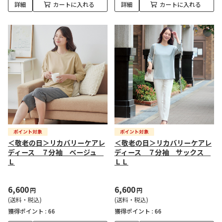
詳細
カートに入れる
詳細
カートに入れる
＜敬老の日＞リカバリーケアレ
＜敬老の日＞リカバリーケアレ
ディース ７分袖 ベージュ
ディース ７分袖 サックス
Ｌ
ＬＬ
6,600
6,600
円
円
(送料・税込)
(送料・税込)
獲得ポイント :
66
獲得ポイント :
66