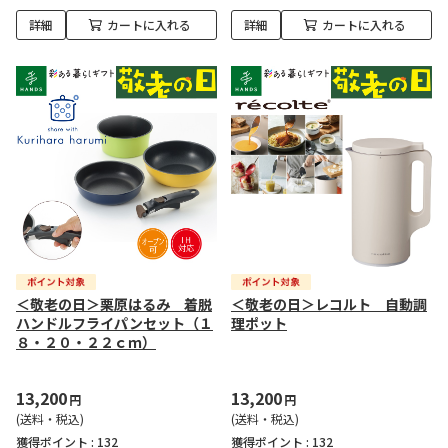
詳細
カートに入れる
詳細
カートに入れる
＜敬老の日＞栗原はるみ 着脱
＜敬老の日＞レコルト 自動調
ハンドルフライパンセット（１
理ポット
８・２０・２２ｃｍ）
13,200
13,200
円
円
(送料・税込)
(送料・税込)
獲得ポイント :
132
獲得ポイント :
132