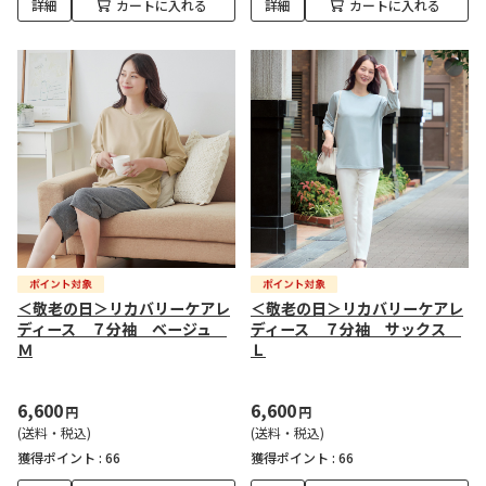
詳細
カートに入れる
詳細
カートに入れる
＜敬老の日＞リカバリーケアレ
＜敬老の日＞リカバリーケアレ
ディース ７分袖 ベージュ
ディース ７分袖 サックス
Ｍ
Ｌ
6,600
6,600
円
円
(送料・税込)
(送料・税込)
獲得ポイント :
66
獲得ポイント :
66