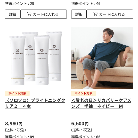
獲得ポイント :
29
獲得ポイント :
46
詳細
カートに入れる
詳細
カートに入れる
〈ソロソロ〉ブライトニングク
＜敬老の日＞リカバリーケアメ
リア２ ４本
ンズ 半袖 ネイビー Ｍ
8,980
6,600
円
円
(送料・税込)
(送料・税込)
獲得ポイント :
89
獲得ポイント :
66