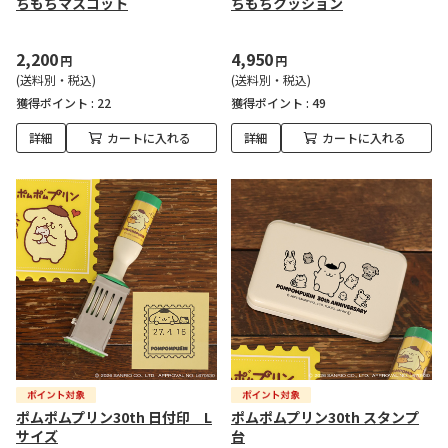
ちもちマスコット
ちもちクッション
2,200
4,950
円
円
(送料別・税込)
(送料別・税込)
獲得ポイント :
22
獲得ポイント :
49
詳細
カートに入れる
詳細
カートに入れる
ポムポムプリン30th 日付印 L
ポムポムプリン30th スタンプ
サイズ
台