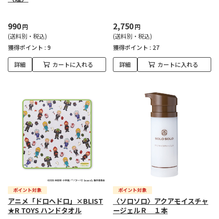
990
2,750
円
円
(送料別・税込)
(送料別・税込)
獲得ポイント :
9
獲得ポイント :
27
詳細
カートに入れる
詳細
カートに入れる
アニメ「ドロヘドロ」×BLIST
〈ソロソロ〉アクアモイスチャ
★R TOYS ハンドタオル
ージェルＲ １本