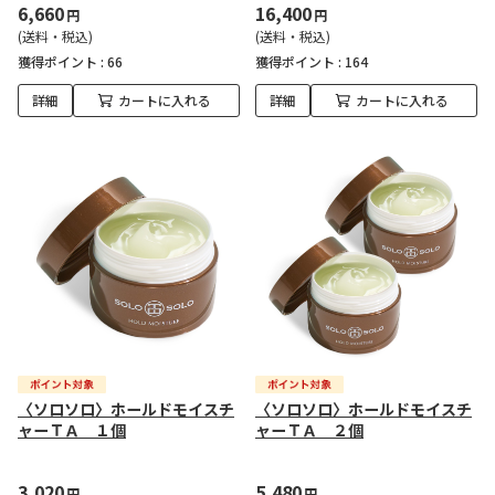
6,660
16,400
円
円
(送料・税込)
(送料・税込)
獲得ポイント :
66
獲得ポイント :
164
詳細
カートに入れる
詳細
カートに入れる
〈ソロソロ〉ホールドモイスチ
〈ソロソロ〉ホールドモイスチ
ャーＴＡ １個
ャーＴＡ ２個
3,020
5,480
円
円