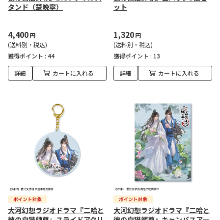
タンド（楚晩寧）
ット
4,400
1,320
円
円
(送料別・税込)
(送料別・税込)
獲得ポイント :
44
獲得ポイント :
13
詳細
カートに入れる
詳細
カートに入れる
大河幻想ラジオドラマ『二哈と
大河幻想ラジオドラマ『二哈と
彼の白猫師尊』スライドアクリ
彼の白猫師尊』キャンバスアー