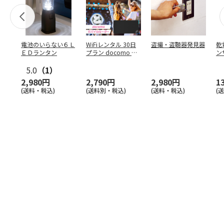
電池のいらない６Ｌ
WiFiレンタル 30日
盗撮・盗聴器発見器
乾
ＥＤランタン
プラン docomo 月
ン
間5GB
5.0
（1）
2,980円
2,790円
2,980円
1
(送料・税込)
(送料別・税込)
(送料・税込)
(