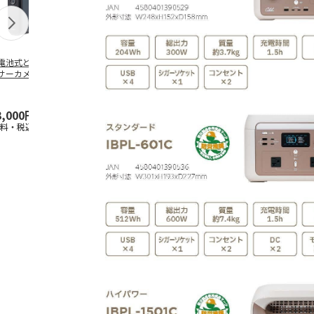
電池式どこでもセ
WiFiレンタル 3日プ
WiFiレンタル 30日
WiFiレンタル
サーカメラ
ラン 4キャリア 完全
プラン docomo 月
ラン WiMAX
無制限 So
…
間30GB
(モバイル
…
3,000円
2,100円
3,990円
2,070円
送料・税込)
(送料別・税込)
(送料別・税込)
(送料別・税込