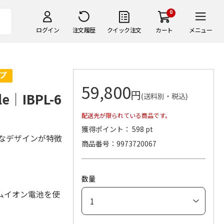
0
ログイン
注文履歴
クイック注文
カート
メニュー
59,800
円
｜IBPL-6
(送料別・税込)
配送先が限られている商品です。
獲得ポイント： 598 pt
ルなデザインが特徴
商品番号
9973720067
数量
ムイオン電池を使