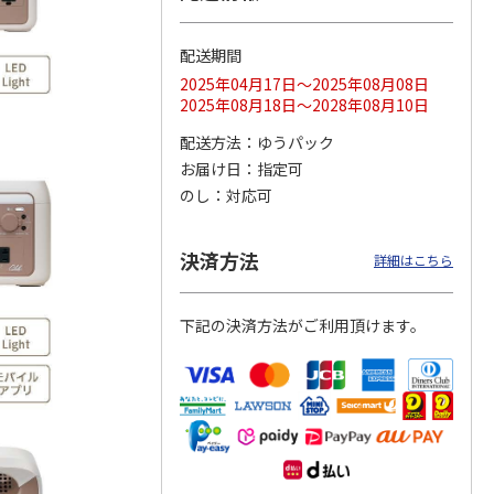
配送期間
2025年04月17日～2025年08月08日
 3日プ
WiFiレンタル 30日
ポータブルソーラー
〈ＢＬＵＥＴＴＩ〉
2025年08月18日～2028年08月10日
 無制限
プラン WiMAX 無制
充電器 ７Ｗ
ポータブル電源（Ａ
限(モバイ
…
Ｃ６０Ｐ）
配送方法
ゆうパック
5.0
（2）
お届け日
指定可
6,180円
7,500円
129,800円
のし
対応可
)
(送料別・税込)
(送料・税込)
(送料・税込)
決済方法
詳細はこちら
下記の決済方法がご利用頂けます。