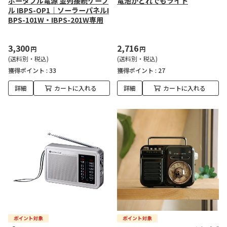
ポータブル電源 並列接続ケーブ
電池がどれでもライト
ル IBPS-OP1｜ソーラーパネルI
BPS-101W・IBPS-201W専用
3,300
2,716
円
円
(送料別・税込)
(送料別・税込)
獲得ポイント :
33
獲得ポイント :
27
詳細
カートに入れる
詳細
カートに入れる