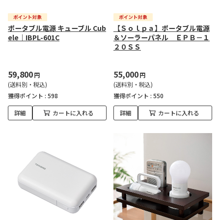
ポータブル電源 キューブル Cub
【Ｓｏｌｐａ】ポータブル電源
ele｜IBPL-601C
＆ソーラーパネル ＥＰＢ－１
２０ＳＳ
59,800
55,000
円
円
(送料別・税込)
(送料別・税込)
獲得ポイント :
598
獲得ポイント :
550
詳細
カートに入れる
詳細
カートに入れる