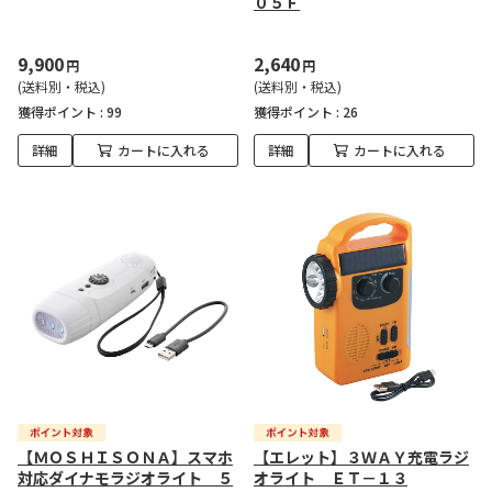
０５Ｆ
9,900
2,640
円
円
(送料別・税込)
(送料別・税込)
獲得ポイント :
99
獲得ポイント :
26
詳細
カートに入れる
詳細
カートに入れる
【ＭＯＳＨＩＳＯＮＡ】スマホ
【エレット】３ＷＡＹ充電ラジ
対応ダイナモラジオライト ５
オライト ＥＴ－１３