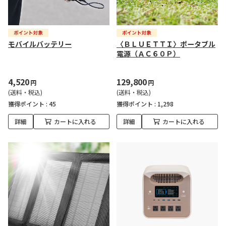
モバイルバッテリー
〈ＢＬＵＥＴＴＩ〉ポータブル
電源（ＡＣ６０Ｐ）
4,520
129,800
円
円
(送料・税込)
(送料・税込)
獲得ポイント :
45
獲得ポイント :
1,298
詳細
カートに入れる
詳細
カートに入れる