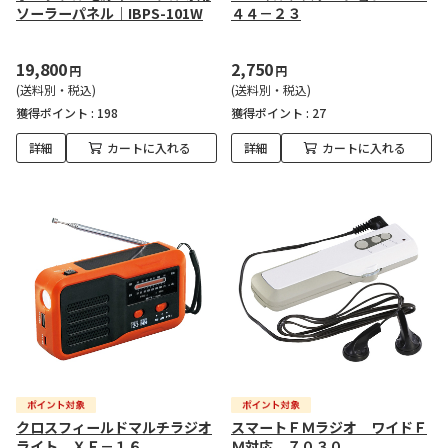
ソーラーパネル｜IBPS-101W
４４－２３
19,800
2,750
円
円
(送料別・税込)
(送料別・税込)
獲得ポイント :
198
獲得ポイント :
27
詳細
カートに入れる
詳細
カートに入れる
クロスフィールドマルチラジオ
スマートＦＭラジオ ワイドＦ
ライト ＸＦ－１６
Ｍ対応 ７０３０