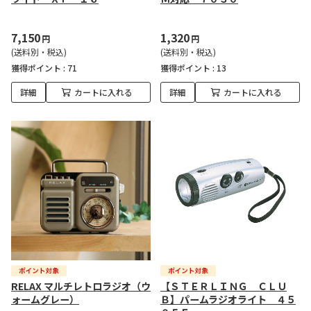
7,150
1,320
円
円
(送料別・税込)
(送料別・税込)
獲得ポイント :
71
獲得ポイント :
13
詳細
カートに入れる
詳細
カートに入れる
RELAX マルチレトロラジオ（ウ
【ＳＴＥＲＬＩＮＧ ＣＬＵ
ォームグレー）
Ｂ】パームラジオライト ４５