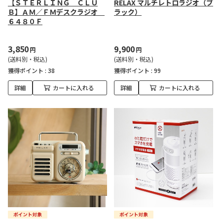
【ＳＴＥＲＬＩＮＧ ＣＬＵ
RELAX マルチレトロラジオ（ブ
Ｂ】ＡＭ／ＦＭデスクラジオ
ラック）
６４８０Ｆ
3,850
9,900
円
円
(送料別・税込)
(送料別・税込)
獲得ポイント :
38
獲得ポイント :
99
詳細
カートに入れる
詳細
カートに入れる