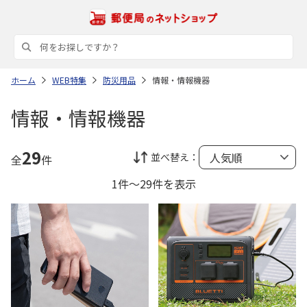
ホーム
WEB特集
防災用品
情報・情報機器
情報・情報機器
29
並べ替え：
全
件
1件～29件を表示