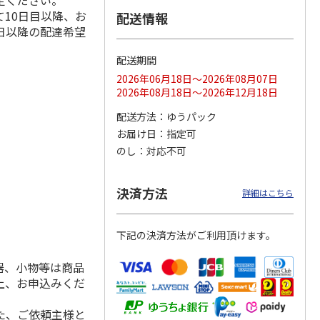
定ください。
10日目以降、お
配送情報
日以降の配達希望
配送期間
ス 大
MLB ドジャース 大
ドジャース 大谷翔
MLB ドジャース 大
由伸・
谷翔平 2026 NL 3・
平 日本人最多53試
谷翔平 2026 NL 3・
2026年06月18日～2026年08月07日
日本人
…
4月投手
…
合連続出塁記念 シ
4月投手
…
2026年08月18日～2026年12月18日
ル
…
17,000円
17,000円
8,500円
配送方法
ゆうパック
(送料・税込)
(送料・税込)
(送料・税込)
お届け日
指定可
のし
対応不可
決済方法
詳細はこちら
下記の決済方法がご利用頂けます。
器、小物等は商品
上、お申込みくだ
た、ご依頼主様と