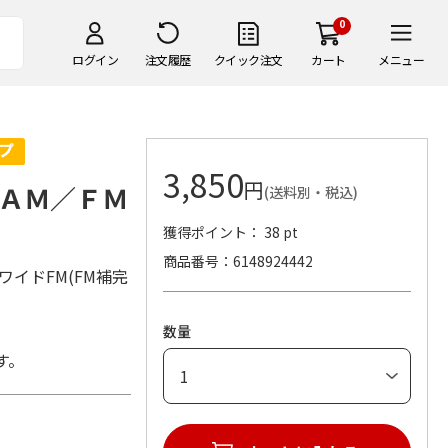
0
ログイン
注文履歴
クイック注文
カート
メニュー
3,850
円
ＡＭ／ＦＭ
(送料別・税込)
獲得ポイント： 38 pt
商品番号
6148924442
イドFM(FM補完
数量
す。