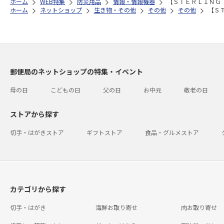
ホーム
WEB特集
防災用品
情報・情報機器
【ＳＴＥＲＬＩＮＧ
ホーム
ネットショップ
生き物・その他
その他
その他
【Ｓ
郵便局のネットショップの特集・イベント
母の日
こどもの日
父の日
お中元
敬老の日
ストアから探す
切手・はがきストア
ギフトストア
食品・グルメストア
カテゴリから探す
切手・はがき
海鮮お取り寄せ
肉お取り寄せ