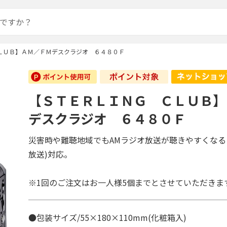
ＬＵＢ】ＡＭ／ＦＭデスクラジオ ６４８０Ｆ
【ＳＴＥＲＬＩＮＧ ＣＬＵＢ】
デスクラジオ ６４８０Ｆ
災害時や難聴地域でもAMラジオ放送が聴きやすくなるワ
放送)対応。
※1回のご注文はお一人様5個までとさせていただきま
●包装サイズ/55×180×110mm(化粧箱入)