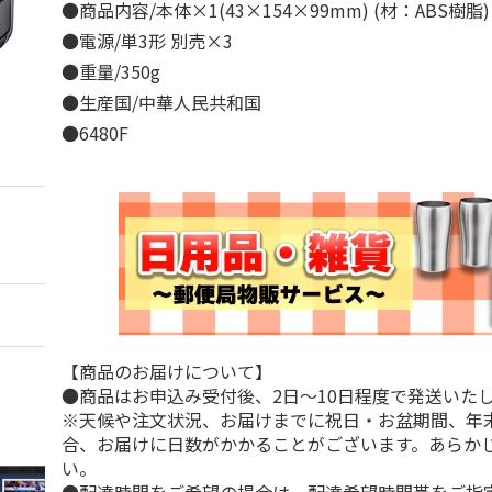
●商品内容/本体×1(43×154×99mm) (材：ABS樹
●電源/単3形 別売×3
●重量/350g
●生産国/中華人民共和国
●6480F
【商品のお届けについて】
●商品はお申込み受付後、2日～10日程度で発送いた
※天候や注文状況、お届けまでに祝日・お盆期間、年
合、お届けに日数がかかることがございます。あらか
い。