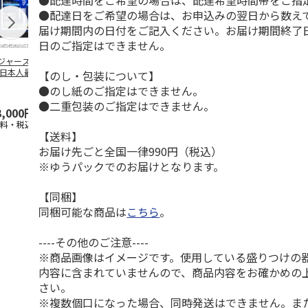
●配達時間をご希望の場合は、配達希望時間帯をご指
●配達日をご希望の場合は、お申込みの翌日から数えて
届け期間内の日付をご記入ください。お届け期間終了
日のご指定はできません。
ジャース 大谷翔
MLB ドジャース 大
ドジャース 大谷翔
MLB ドジャー
 日本人最多53試
谷翔平 2026 NL 3・
平 日本人最多53試
谷翔平・山本
【のし・包装について】
連続出塁記念 ダ
4月投手
…
合連続出塁記念 コ
佐々木朗希 
●のし紙のご指定はできません。
…
イ
…
●二重包装のご指定はできません。
3,000円
33,000円
9,900円
8,500円
送料・税込)
(送料・税込)
(送料・税込)
(送料・税込)
【送料】
お届け先ごと全国一律990円（税込）
※ゆうパックでのお届けとなります。
【同梱】
同梱可能な商品は
こちら
。
----その他のご注意----
※商品画像はイメージです。使用している盛りつけの
内容に含まれていませんので、商品内容をお確かめの
さい。
※複数個口になった場合、同時発送はできません。ま