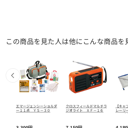
この商品を見た人は他にこんな商品を
エマージェンシーショルダ
クロスフィールドマルチラ
【キャ
ー１１点 ＹＳ－３０
ジオライト ＸＦ－１６
レーリ
００（
3,300円
7,150円
4,18