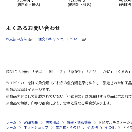
(送料別・税込)
(送料別・税込)
(送料別
よくあるお問い合わせ
お支払い方法
注文のキャンセルについて
商品に「小麦」「そば」「卵」「乳」「落花生」「えび」「かに」「くるみ」
※エビ・カニを除く魚介類（これらの魚介類を原材料として製造された加工品
※商品写真はイメージです。
※商品内容として記載されていない「小道具類」はお届けする商品に含まれて
※商品の色は、印刷の都合により、実際と異なる場合があります。
ホーム
WEB特集
防災用品
情報・情報機器
ＦＭマルチステーシ
ホーム
ネットショップ
生き物・その他
その他
その他
ＦＭ