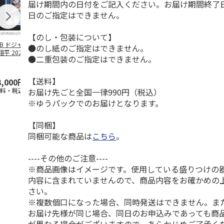
届け期間内の日付をご記入ください。お届け期間終了
日のご指定はできません。
【のし・包装について】
LB ドジャース 大
ドジャース 大谷翔
ドジャース 大谷翔
MLB ドジャー
●のし紙のご指定はできません。
平 2026 NL 3・
平 日本人最多53試
平 日本人最多53試
谷翔平・山本
●二重包装のご指定はできません。
月投手
…
合連続出塁記念 ダ
合連続出塁記念 コ
佐々木朗希 
ブ
…
イ
…
【送料】
3,000円
33,000円
9,900円
8,500円
お届け先ごと全国一律990円（税込）
送料・税込)
(送料・税込)
(送料・税込)
(送料・税込)
※ゆうパックでのお届けとなります。
【同梱】
同梱可能な商品は
こちら
。
----その他のご注意----
※商品画像はイメージです。使用している盛りつけの
内容に含まれていませんので、商品内容をお確かめの
さい。
※複数個口になった場合、同時発送はできません。ま
お届け先様が同じ場合、同日のお申込みであっても商