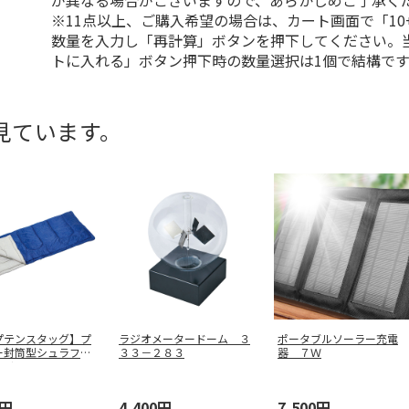
が異なる場合がございますので、あらかじめご了承く
※11点以上、ご購入希望の場合は、カート画面で「10
数量を入力し「再計算」ボタンを押下してください。
トに入れる」ボタン押下時の数量選択は1個で結構です
見ています。
プテンスタッグ】プ
ラジオメータードーム ３
ポータブルソーラー充電
ー封筒型シュラフ６
３３－２８３
器 ７Ｗ
ネイ
…
0円
4,400円
7,500円