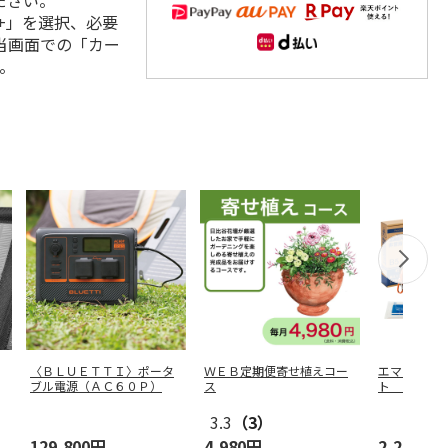
ださい。
+」を選択、必要
当画面での「カー
。
〈ＢＬＵＥＴＴＩ〉ポータ
ＷＥＢ定期便寄せ植えコー
エマージェ
ブル電源（ＡＣ６０Ｐ）
ス
ト ＵＣ－
3.3
（3）
129,800円
4,980円
2,200円