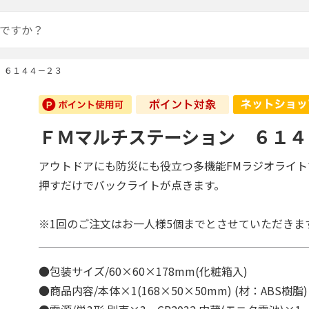
 ６１４４－２３
ＦＭマルチステーション ６１４
アウトドアにも防災にも役立つ多機能FMラジオライト
押すだけでバックライトが点きます。
※1回のご注文はお一人様5個までとさせていただきま
●包装サイズ/60×60×178mm(化粧箱入)
●商品内容/本体×1(168×50×50mm) (材：ABS樹