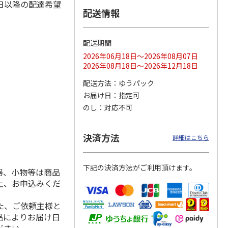
日以降の配達希望
配送情報
配送期間
ス 大
MLB ドジャース 大
ドジャース 大谷翔
MLB ドジャース 大
由伸・
谷翔平 2026 NL 3・
平 日本人最多53試
谷翔平 2026 NL 3・
2026年06月18日～2026年08月07日
日本人
…
4月投手
…
合連続出塁記念 シ
4月投手
…
2026年08月18日～2026年12月18日
ル
…
17,000円
17,000円
8,500円
配送方法
ゆうパック
(送料・税込)
(送料・税込)
(送料・税込)
お届け日
指定可
のし
対応不可
決済方法
詳細はこちら
下記の決済方法がご利用頂けます。
器、小物等は商品
上、お申込みくだ
た、ご依頼主様と
品によりお届け日