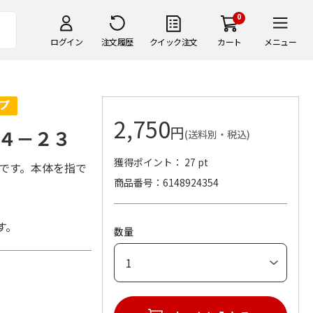
0
ログイン
注文履歴
クイック注文
カート
メニュー
2,750
円
４－２３
(送料別・税込)
獲得ポイント： 27 pt
です。本体を指で
商品番号
6148924354
す。
数量
脂)