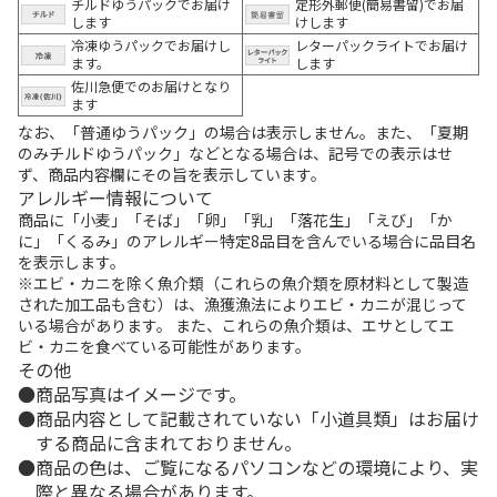
チルドゆうパックでお届け
定形外郵便(簡易書留)でお届
します
けします
冷凍ゆうパックでお届けし
レターパックライトでお届け
ます。
します
佐川急便でのお届けとなり
ます
なお、「普通ゆうパック」の場合は表示しません。また、「夏期
のみチルドゆうパック」などとなる場合は、記号での表示はせ
ず、商品内容欄にその旨を表示しています。
アレルギー情報について
商品に「小麦」「そば」「卵」「乳」「落花生」「えび」「か
に」「くるみ」のアレルギー特定8品目を含んでいる場合に品目名
を表示します。
※エビ・カニを除く魚介類（これらの魚介類を原材料として製造
された加工品も含む）は、漁獲漁法によりエビ・カニが混じって
いる場合があります。 また、これらの魚介類は、エサとしてエ
ビ・カニを食べている可能性があります。
その他
商品写真はイメージです。
商品内容として記載されていない「小道具類」はお届け
する商品に含まれておりません。
商品の色は、ご覧になるパソコンなどの環境により、実
際と異なる場合があります。