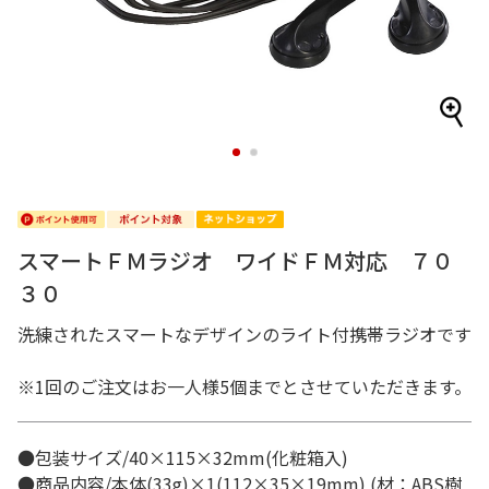
1
2
スマートＦＭラジオ ワイドＦＭ対応 ７０
３０
洗練されたスマートなデザインのライト付携帯ラジオです
※1回のご注文はお一人様5個までとさせていただきます。
●包装サイズ/40×115×32mm(化粧箱入)
●商品内容/本体(33g)×1(112×35×19mm) (材：ABS樹