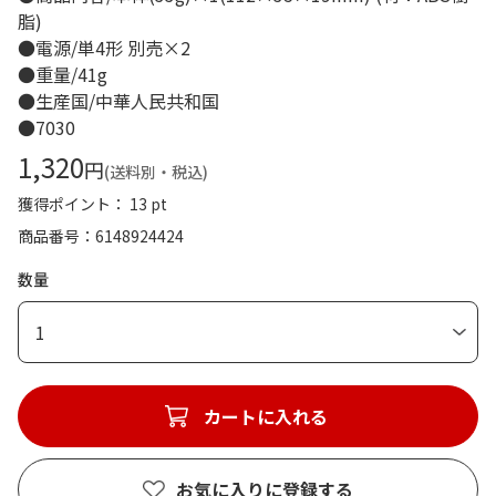
脂)
●電源/単4形 別売×2
●重量/41g
●生産国/中華人民共和国
●7030
1,320
円
(送料別・税込)
獲得ポイント： 13 pt
商品番号
6148924424
数量
1
カートに入れる
お気に入りに登録する