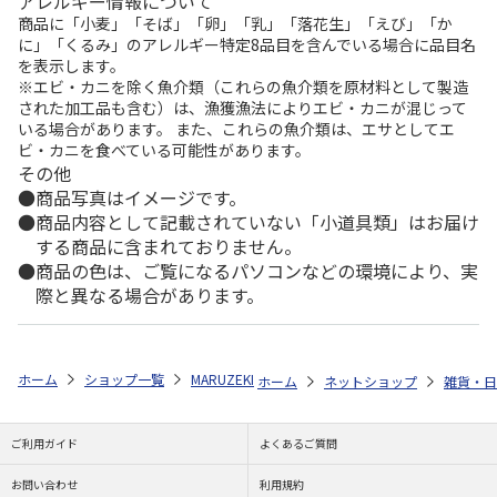
アレルギー情報について
商品に「小麦」「そば」「卵」「乳」「落花生」「えび」「か
に」「くるみ」のアレルギー特定8品目を含んでいる場合に品目名
を表示します。
※エビ・カニを除く魚介類（これらの魚介類を原材料として製造
された加工品も含む）は、漁獲漁法によりエビ・カニが混じって
いる場合があります。 また、これらの魚介類は、エサとしてエ
ビ・カニを食べている可能性があります。
その他
商品写真はイメージです。
商品内容として記載されていない「小道具類」はお届け
する商品に含まれておりません。
商品の色は、ご覧になるパソコンなどの環境により、実
際と異なる場合があります。
ホーム
ショップ一覧
MARUZEKI
BRITTOリストウォッチセット-M (ミ
ホーム
ネットショップ
雑貨・日
ご利用ガイド
よくあるご質問
お問い合わせ
利用規約