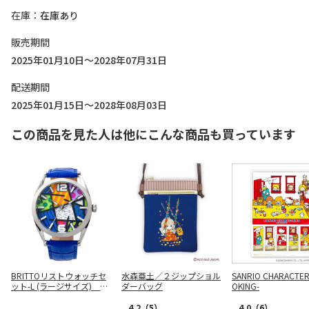
在庫
在庫あり
販売期間
2025年01月10日～2028年07月31日
配送期間
2025年01月15日～2028年08月03日
この商品を見た人は他にこんな商品も買っています
BRITTOリストウォッチセ
水森亜土／２ジップショル
SANRIO CHARACTER
ット-L (ラージサイズ) BR
ダーバッグ
OKING-
IT002S1
4.2
（5）
4.0
（6）