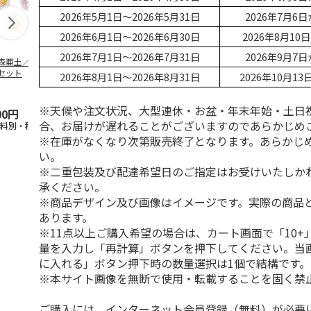
2026年5月1日～2026年5月31日
2026年7月6
2026年6月1日～2026年6月30日
2026年8月1
2026年7月1日～2026年7月31日
2026年9月7
森亜土／ステッカ
リラックマ／マルチ
ポムポムプリン30th
アニメ『ジョ
セット
ケース
おもちもちもちマス
奇妙な冒険 
2026年8月1日～2026年8月31日
2026年10月1
コット
風』チョコラ
5.0
（6）
セッ
5.0
…
（7）
※天候や注文状況、大型連休・お盆・年末年始・土日
00円
1,100円
2,200円
1,969円
合、お届けが遅れることがございますのであらかじめ
送料別・税込)
(送料別・税込)
(送料別・税込)
(送料別・税込
※在庫がなくなり次第販売終了となります。あらかじ
い。
※二重包装及び配達希望日のご指定はお受けいたしか
承ください。
※商品デザイン及び画像はイメージです。実際の商品
あります。
※11点以上ご購入希望の場合は、カート画面で「10+
量を入力し「再計算」ボタンを押下してください。当
に入れる」ボタン押下時の数量選択は1個で結構です。
※本サイト画像を無断で使用・転載することを固く禁
ご購入には、インターネット会員登録（無料）が必要