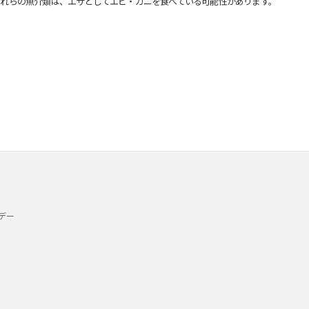
れらの魚介類は、エサとしてエビ・カニを食べている可能性があります。
デー