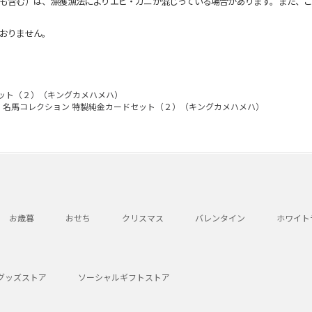
も含む）は、漁獲漁法によりエビ・カニが混じっている場合があります。また、こ
おりません。
セット（２）（キングカメハメハ）
名馬コレクション 特製純金カードセット（２）（キングカメハメハ）
お歳暮
おせち
クリスマス
バレンタイン
ホワイト
グッズストア
ソーシャルギフトストア