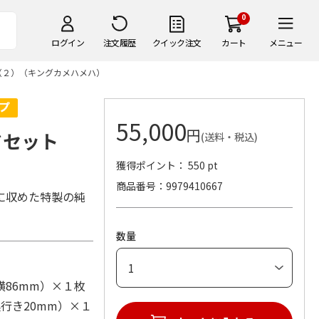
0
ログイン
注文履歴
クイック注文
カート
メニュー
（２）（キングカメハメハ）
55,000
円
ドセット
(送料・税込)
獲得ポイント： 550 pt
商品番号
9979410667
に収めた特製の純
数量
×横86mm）×１枚
行き20mm）×１