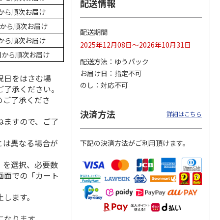
配送情報
日から順次お届け
0日から順次お届け
配送期間
日から順次お届け
ジョの
令和八年七月場所
ポムポムプリン30th
リラックマ／クリア
2025年12月08日～2026年10月31日
黄金の
優勝力士純金製小判
おもちもちもちクッ
ファイル３点セット
3日から順次お届け
ータと
【安青錦】
ション
配送方法
ゆうパック
お届け日
指定不可
祝日をはさむ場
605,000円
4,950円
750円
のし
対応不可
ご了承ください。
)
(送料・税込)
(送料別・税込)
(送料別・税込)
めご了承くださ
決済方法
詳細はこちら
ねますので、ご了
とは異なる場合が
下記の決済方法がご利用頂けます。
」を選択、必要数
画面での「カート
止します。
になります。