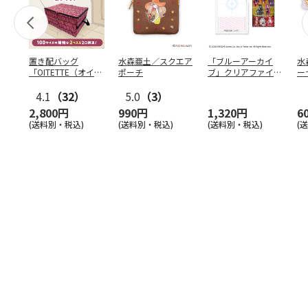
置き配バッグ
水森亜土／スクエア
「ブルーアーカイ
水
「OITETTE（オイテ
ポーチ
ブ」クリアファイル
ー
ッテ）」
&ステッカーセット
4.1
（32）
5.0
（3）
2,800円
990円
1,320円
6
(送料別・税込)
(送料別・税込)
(送料別・税込)
(