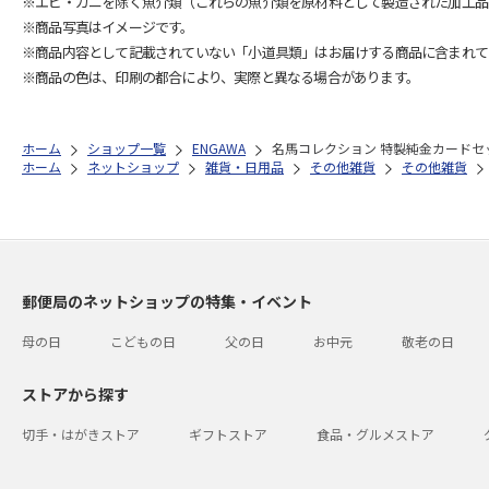
※エビ・カニを除く魚介類（これらの魚介類を原材料として製造された加工品
※商品写真はイメージです。
※商品内容として記載されていない「小道具類」はお届けする商品に含まれて
※商品の色は、印刷の都合により、実際と異なる場合があります。
ホーム
ショップ一覧
ENGAWA
名馬コレクション 特製純金カード
ホーム
ネットショップ
雑貨・日用品
その他雑貨
その他雑貨
郵便局のネットショップの特集・イベント
母の日
こどもの日
父の日
お中元
敬老の日
ストアから探す
切手・はがきストア
ギフトストア
食品・グルメストア