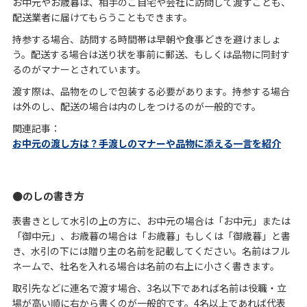
お中元やお歳暮は、相手のご自宅や会社に訪問して渡すことも、
配送業者に届けてもらうこともできます。
持参する場合、訪問する時間帯は早朝や食事どきを避けましょ
う。配送する場合は送り状を事前に郵送、もしくは品物に同封す
るのがマナーとされています。
渡す際は、品物をのしで包装する必要があります。持参する場合
は外のし、配送の場合は内のしをつけるのが一般的です。
関連記事：
お中元の渡し方は？手渡しのマナーや品物に添える一言を紹介
のしの書き方
表書きとして水引の上の方に、お中元の場合は「お中元」または
「御中元」、お歳暮の場合は「お歳暮」もしくは「御歳暮」と書
き、水引の下には贈り主の名前を記載してください。名前はフル
ネームで、社名を入れる場合は名前の右上に小さく書きます。
取引先などに連名で渡す場合、3名以下であれば名前は役職・立
場が高い順に右から書くのが一般的です。4名以上であれば代表