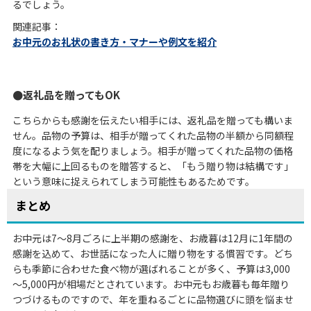
るでしょう。
関連記事：
お中元のお礼状の書き方・マナーや例文を紹介
返礼品を贈ってもOK
こちらからも感謝を伝えたい相手には、返礼品を贈っても構いま
せん。品物の予算は、相手が贈ってくれた品物の半額から同額程
度になるよう気を配りましょう。相手が贈ってくれた品物の価格
帯を大幅に上回るものを贈答すると、「もう贈り物は結構です」
という意味に捉えられてしまう可能性もあるためです。
まとめ
お中元は7～8月ごろに上半期の感謝を、お歳暮は12月に1年間の
感謝を込めて、お世話になった人に贈り物をする慣習です。どち
らも季節に合わせた食べ物が選ばれることが多く、予算は3,000
～5,000円が相場だとされています。お中元もお歳暮も毎年贈り
つづけるものですので、年を重ねるごとに品物選びに頭を悩ませ