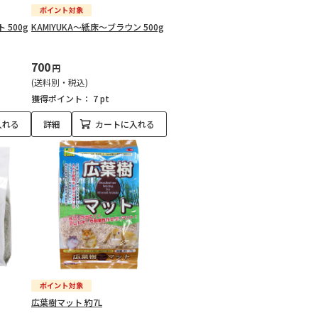
 500g
KAMIYUKA～紙床～ブラウン 500g
700
円
(送料別・税込)
獲得ポイント：
7 pt
入れる
詳細
カートに入れる
広葉樹マット 約7L