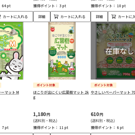
：
64 pt
獲得ポイント：
3 pt
獲得ポイント：
10 pt
カートに入れる
詳細
カートに入れる
詳細
カートに
ーマット M
ほこりが出にくい広葉樹マット 2k
やさしいペーパーマット 70
g
1,180
610
円
円
(送料別・税込)
(送料別・税込)
：
7 pt
獲得ポイント：
11 pt
獲得ポイント：
6 pt