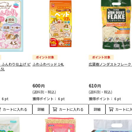
 ふんわり仕上げ ピ
ふわふわベッド 14L
広葉樹ノンダストフレーク 約
5L
600
610
円
円
(送料別・税込)
(送料別・税込)
：
6 pt
獲得ポイント：
6 pt
獲得ポイント：
6 pt
カートに入れる
詳細
カートに入れる
詳細
カートに