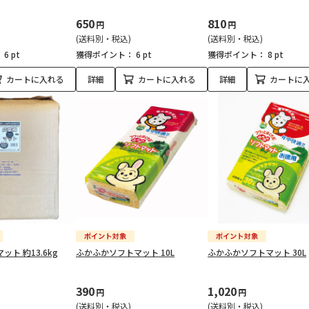
650
810
円
円
(送料別・税込)
(送料別・税込)
：
6 pt
獲得ポイント：
6 pt
獲得ポイント：
8 pt
カートに入れる
詳細
カートに入れる
詳細
カートに
ット 約13.6kg
ふかふかソフトマット 10L
ふかふかソフトマット 30L
390
1,020
円
円
(送料別・税込)
(送料別・税込)