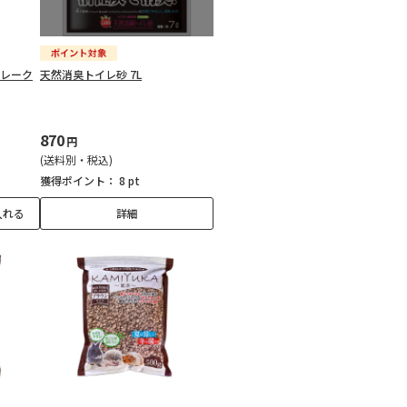
フレーク
天然消臭トイレ砂 7L
870
円
(送料別・税込)
獲得ポイント：
8 pt
入れる
詳細