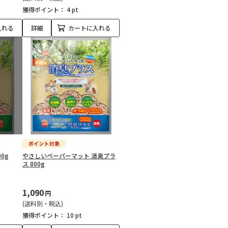
獲得ポイント：
4 pt
入れる
詳細
カートに入れる
0g
やさしいペーパーマット 消臭プラ
ス 800g
1,090
円
(送料別・税込)
獲得ポイント：
10 pt