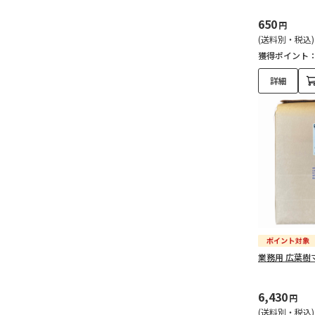
650
円
(送料別・税込)
獲得ポイント
詳細
業務用 広葉樹マ
6,430
円
(送料別・税込)