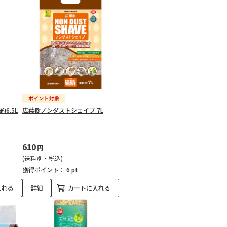
6.5L
広葉樹ノンダストシェイブ 7L
610
円
(送料別・税込)
獲得ポイント：
6 pt
入れる
詳細
カートに入れる