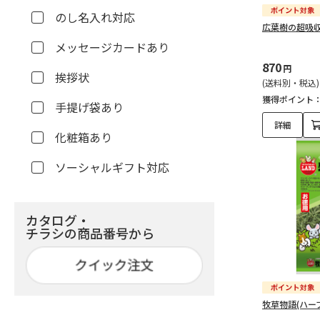
のし名入れ対応
広葉樹の超吸収
メッセージカードあり
870
円
挨拶状
(送料別・税込)
獲得ポイント
手提げ袋あり
詳細
化粧箱あり
ソーシャルギフト対応
カタログ・
チラシの商品番号から
牧草物語(ハーブ入