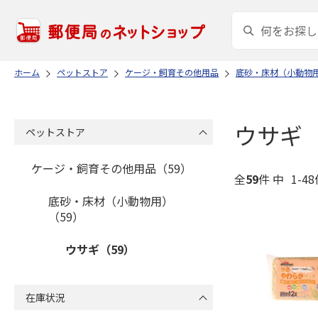
ホーム
ペットストア
ケージ・飼育その他用品
底砂・床材（小動物
ウサギ
ペットストア
ケージ・飼育その他用品（59）
全
59
件 中
1-4
底砂・床材（小動物用）
（59）
ウサギ（59）
在庫状況