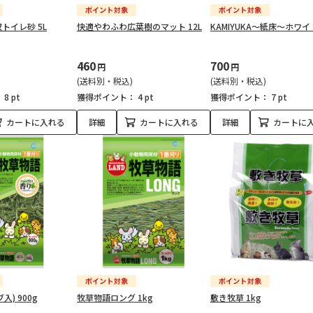
トイレ砂 5L
快適やわふわ広葉樹のマット 12L
KAMIYUKA～紙床～ホワイト
460
700
円
円
(送料別・税込)
(送料別・税込)
：
8 pt
獲得ポイント：
4 pt
獲得ポイント：
7 pt
カートに入れる
詳細
カートに入れる
詳細
カートに
) 900g
牧草物語ロング 1kg
敷き牧草 1kg