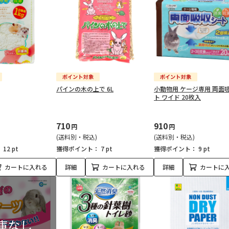
パインの木の上で 6L
小動物用 ケージ専用 両面
ト ワイド 20枚入
710
910
円
円
(送料別・税込)
(送料別・税込)
：
12 pt
獲得ポイント：
7 pt
獲得ポイント：
9 pt
カートに入れる
詳細
カートに入れる
詳細
カートに