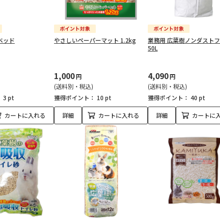
ベッド
やさしいペーパーマット 1.2kg
業務用 広葉樹ノンダスト
50L
1,000
4,090
円
円
(送料別・税込)
(送料別・税込)
：
3 pt
獲得ポイント：
10 pt
獲得ポイント：
40 pt
カートに入れる
詳細
カートに入れる
詳細
カートに