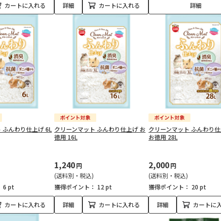
カートに入れる
詳細
カートに入れる
詳細
 ふんわり仕上げ 6L
クリーンマット ふんわり仕上げ お
クリーンマット ふんわり仕
徳用 16L
お徳用 28L
1,240
2,000
円
円
(送料別・税込)
(送料別・税込)
：
6 pt
獲得ポイント：
12 pt
獲得ポイント：
20 pt
カートに入れる
詳細
カートに入れる
詳細
カートに