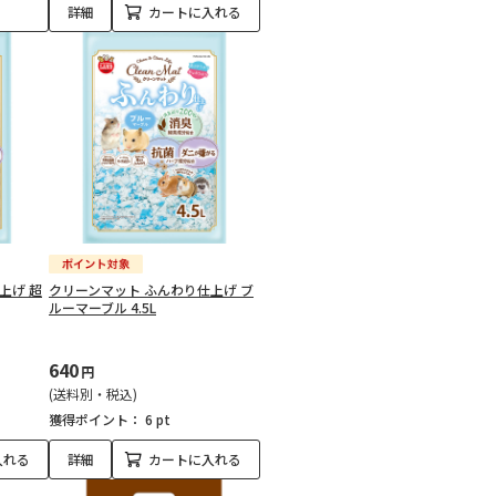
詳細
カートに入れる
上げ 超
クリーンマット ふんわり仕上げ ブ
ルーマーブル 4.5L
640
円
(送料別・税込)
獲得ポイント：
6 pt
入れる
詳細
カートに入れる