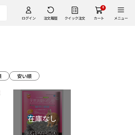
0
ログイン
注文履歴
クイック注文
カート
メニュー
順
安い順