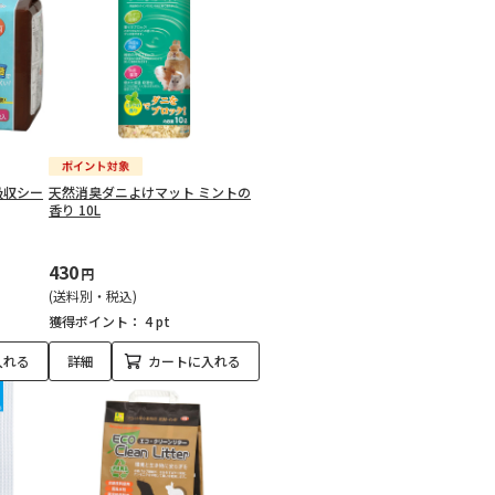
吸収シー
天然消臭ダニよけマット ミントの
香り 10L
430
円
(送料別・税込)
獲得ポイント：
4 pt
入れる
詳細
カートに入れる