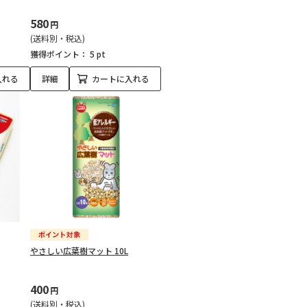
580
円
(送料別・税込)
獲得ポイント：
5 pt
入れる
詳細
カートに入れる
やさしい広葉樹マット 10L
400
円
(送料別・税込)