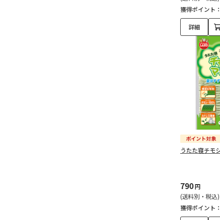
獲得ポイント
詳細
うたた寝チモシ
790
円
(送料別・税込)
獲得ポイント