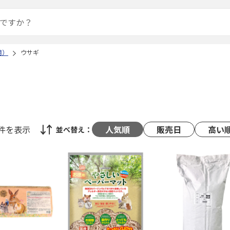
用）
ウサギ
8件
を表示
人気順
販売日
高い
並べ替え：