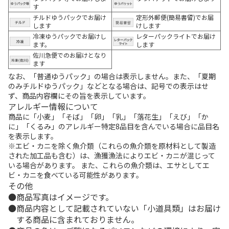
す
チルドゆうパックでお届け
定形外郵便(簡易書留)でお届
します
けします
冷凍ゆうパックでお届けし
レターパックライトでお届け
ます。
します
佐川急便でのお届けとなり
ます
なお、「普通ゆうパック」の場合は表示しません。また、「夏期
のみチルドゆうパック」などとなる場合は、記号での表示はせ
ず、商品内容欄にその旨を表示しています。
アレルギー情報について
商品に「小麦」「そば」「卵」「乳」「落花生」「えび」「か
に」「くるみ」のアレルギー特定8品目を含んでいる場合に品目名
を表示します。
※エビ・カニを除く魚介類（これらの魚介類を原材料として製造
された加工品も含む）は、漁獲漁法によりエビ・カニが混じって
いる場合があります。 また、これらの魚介類は、エサとしてエ
ビ・カニを食べている可能性があります。
その他
商品写真はイメージです。
商品内容として記載されていない「小道具類」はお届け
する商品に含まれておりません。