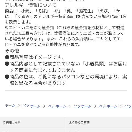
アレルギー情報について
商品に「小麦」「そば」「卵」「乳」「落花生」「えび」「か
に」「くるみ」のアレルギー特定8品目を含んでいる場合に品目名
を表示します。
※エビ・カニを除く魚介類（これらの魚介類を原材料として製造
された加工品も含む）は、漁獲漁法によりエビ・カニが混じって
いる場合があります。 また、これらの魚介類は、エサとしてエ
ビ・カニを食べている可能性があります。
その他
商品写真はイメージです。
商品内容として記載されていない「小道具類」はお届け
する商品に含まれておりません。
商品の色は、ご覧になるパソコンなどの環境により、実
際と異なる場合があります。
ホーム
ペットストア
ケージ・飼育その他用品
底砂・床材（小動物用
ホーム
ペットストア
ホーム
ペットストア
ケージ・飼育その他用品
ホーム
ペットストア
ケージ・飼育その
ホーム
底砂
ペッ
ケ
ご利用ガイド
よくあるご質問