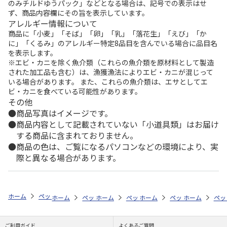
のみチルドゆうパック」などとなる場合は、記号での表示はせ
ず、商品内容欄にその旨を表示しています。
アレルギー情報について
商品に「小麦」「そば」「卵」「乳」「落花生」「えび」「か
に」「くるみ」のアレルギー特定8品目を含んでいる場合に品目名
を表示します。
※エビ・カニを除く魚介類（これらの魚介類を原材料として製造
された加工品も含む）は、漁獲漁法によりエビ・カニが混じって
いる場合があります。 また、これらの魚介類は、エサとしてエ
ビ・カニを食べている可能性があります。
その他
商品写真はイメージです。
商品内容として記載されていない「小道具類」はお届け
する商品に含まれておりません。
商品の色は、ご覧になるパソコンなどの環境により、実
際と異なる場合があります。
ホーム
ペットストア
ケージ・飼育その他用品
底砂・床材（小動物用
ホーム
ペットストア
ホーム
ペットストア
ケージ・飼育その他用品
ホーム
ペットストア
ケージ・飼育その
ホーム
底砂
ペッ
ケ
ご利用ガイド
よくあるご質問