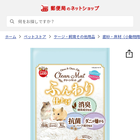
ホーム
ペットストア
ケージ・飼育その他用品
底砂・床材（小動物用