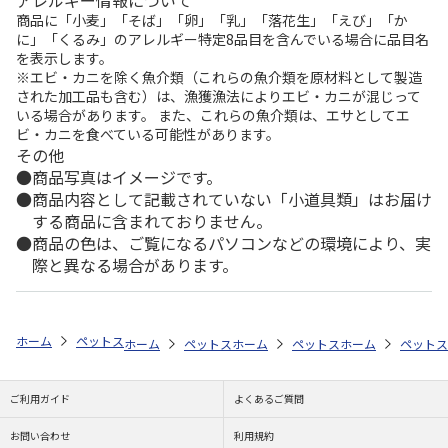
アレルギー情報について
商品に「小麦」「そば」「卵」「乳」「落花生」「えび」「か
に」「くるみ」のアレルギー特定8品目を含んでいる場合に品目名
を表示します。
※エビ・カニを除く魚介類（これらの魚介類を原材料として製造
された加工品も含む）は、漁獲漁法によりエビ・カニが混じって
いる場合があります。 また、これらの魚介類は、エサとしてエ
ビ・カニを食べている可能性があります。
その他
商品写真はイメージです。
商品内容として記載されていない「小道具類」はお届け
する商品に含まれておりません。
商品の色は、ご覧になるパソコンなどの環境により、実
際と異なる場合があります。
ホーム
ペットストア
ケージ・飼育その他用品
底砂・床材（小動物用
ホーム
ペットストア
ホーム
ケージ・飼育その他用品
ペットストア
ホーム
ケージ・飼
ペットス
底
ご利用ガイド
よくあるご質問
お問い合わせ
利用規約