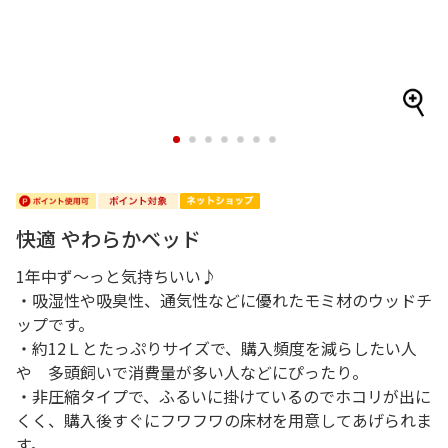
1
2
3
4
5
6
7
快適 やわらかベッド
1年中ず～っと気持ちいい♪
・吸湿性や吸臭性、通気性などに優れたモミ材のウッドチ
ップです。
・約12Ｌとたっぷりサイズで、購入頻度を減らしたい人
や 多頭飼いで消費量が多い人などにぴったり。
・非圧縮タイプで、ふるいに掛けているのでホコリが出に
くく、購入後すぐにフワフワの床材を用意してあげられま
す。