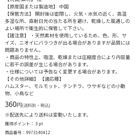
【原産国または製造地】 中国
【保管方法】 開封後は密閉し、火気・水気の近く、高温
多湿な所、直射日光の当たる所を避け、乾燥した風通しの
よい場所で衛生的に保管して下さい。
【諸注意】 ・天然素材を使用しているため、色、形、サ
イズ、ニオイにバラつきが出る場合がありますが品質には
問題ありません。
・商品の特性上、吸湿、乾燥または圧縮度合により内容量
に若干の誤差が生じる場合があります。
・仕様については予告なく変更する場合があります。
【その他詳細】 【適応種】
ハムスター、モルモット、チンチラ、ウサギなどの小動
物、小鳥など
360
円
(送料別・税込)
※配送先により送料は変動いたします。
獲得ポイント： 3 pt
商品番号
9973140412