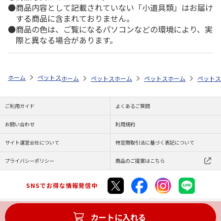
商品内容として記載されていない「小道具類」はお届け
する商品に含まれておりません。
商品の色は、ご覧になるパソコンなどの環境により、実
際と異なる場合があります。
ホーム
ペットストア
ケージ・飼育その他用品
底砂・床材（小動物用
ホーム
ペットストア
ホーム
ケージ・飼育その他用品
ペットストア
ホーム
ケージ・飼
ペットス
底
ご利用ガイド
よくあるご質問
お問い合わせ
利用規約
サイト運営会社について
特定商取引法に基づく表記について
プライバシーポリシー
商品のご提案はこちら
SNSでお得な情報発信中
カートに入れる