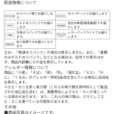
配送情報について
ゆうパック等でお届けしま
ゆうパケットでお届けします
す
チルドゆうパックでお届け
定形外郵便(簡易書留)でお届
します
けします
冷凍ゆうパックでお届けし
レターパックライトでお届け
ます。
します
佐川急便でのお届けとなり
ます
なお、「普通ゆうパック」の場合は表示しません。また、「夏期
のみチルドゆうパック」などとなる場合は、記号での表示はせ
ず、商品内容欄にその旨を表示しています。
アレルギー情報について
商品に「小麦」「そば」「卵」「乳」「落花生」「えび」「か
に」「くるみ」のアレルギー特定8品目を含んでいる場合に品目名
を表示します。
※エビ・カニを除く魚介類（これらの魚介類を原材料として製造
された加工品も含む）は、漁獲漁法によりエビ・カニが混じって
いる場合があります。 また、これらの魚介類は、エサとしてエ
ビ・カニを食べている可能性があります。
その他
商品写真はイメージです。