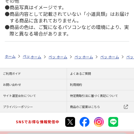
その他
商品写真はイメージです。
商品内容として記載されていない「小道具類」はお届け
する商品に含まれておりません。
商品の色は、ご覧になるパソコンなどの環境により、実
際と異なる場合があります。
ホーム
ペットストア
ケージ・飼育その他用品
底砂・床材（小動物用
ホーム
ペットストア
ホーム
ペットストア
ケージ・飼育その他用品
ホーム
ペットストア
ケージ・飼育その
ホーム
底砂
ペッ
ケ
ご利用ガイド
よくあるご質問
お問い合わせ
利用規約
サイト運営会社について
特定商取引法に基づく表記について
プライバシーポリシー
商品のご提案はこちら
SNSでお得な情報発信中