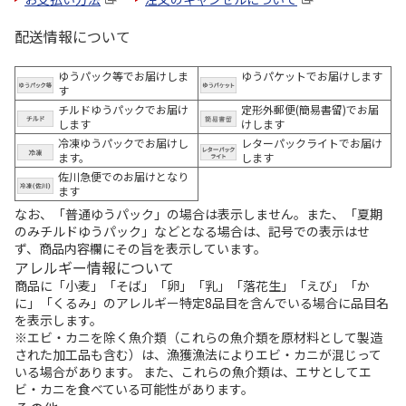
配送情報について
ゆうパック等でお届けしま
ゆうパケットでお届けします
す
チルドゆうパックでお届け
定形外郵便(簡易書留)でお届
します
けします
冷凍ゆうパックでお届けし
レターパックライトでお届け
ます。
します
佐川急便でのお届けとなり
ます
なお、「普通ゆうパック」の場合は表示しません。また、「夏期
のみチルドゆうパック」などとなる場合は、記号での表示はせ
ず、商品内容欄にその旨を表示しています。
アレルギー情報について
商品に「小麦」「そば」「卵」「乳」「落花生」「えび」「か
に」「くるみ」のアレルギー特定8品目を含んでいる場合に品目名
を表示します。
※エビ・カニを除く魚介類（これらの魚介類を原材料として製造
された加工品も含む）は、漁獲漁法によりエビ・カニが混じって
いる場合があります。 また、これらの魚介類は、エサとしてエ
ビ・カニを食べている可能性があります。