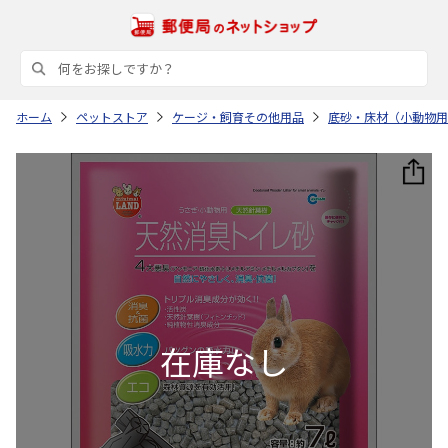
ホーム
ペットストア
ケージ・飼育その他用品
底砂・床材（小動物用