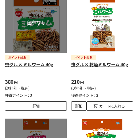
虫グルメ ミルワーム 40g
虫グルメ 乾燥ミルワーム 40g
380
210
円
円
(送料別・税込)
(送料別・税込)
獲得ポイント :
3
獲得ポイント :
2
詳細
詳細
カートに入れる