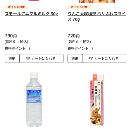
スモールアニマルミルク 50g
りんご大収穫祭 パリふわスライ
ス 70g
790
720
円
円
(送料別・税込)
(送料別・税込)
獲得ポイント :
7
獲得ポイント :
7
詳細
カートに入れる
詳細
カートに入れる