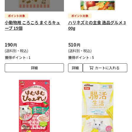
小動物用 ころころ まぐろキュ
ハリネズミの主食 逸品グルメ 3
ーブ 15個
00g
190
510
円
円
(送料別・税込)
(送料別・税込)
獲得ポイント :
1
獲得ポイント :
5
詳細
詳細
カートに入れる