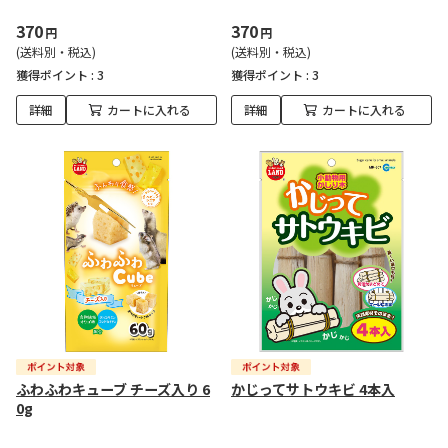
370
370
円
円
(送料別・税込)
(送料別・税込)
獲得ポイント :
3
獲得ポイント :
3
詳細
カートに入れる
詳細
カートに入れる
ふわふわキューブ チーズ入り 6
かじってサトウキビ 4本入
0g