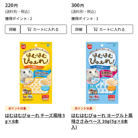
220
300
円
円
(送料別・税込)
(送料別・税込)
獲得ポイント :
2
獲得ポイント :
3
詳細
カートに入れる
詳細
カートに入れる
はむはむぴゅーれ チーズ風味 5
はむはむぴゅーれ ヨーグルト風
g×6本
味ささみペース 30g(5g×6本
入)