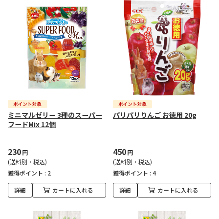
ミニマルゼリー 3種のスーパー
パリパリりんご お徳用 20g
フードMix 12個
230
450
円
円
(送料別・税込)
(送料別・税込)
獲得ポイント :
2
獲得ポイント :
4
詳細
カートに入れる
詳細
カートに入れる