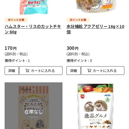
ハムスター・リスのカットチキ
水分補給 アクアゼリー 16g×10
ン 60g
個
170
300
円
円
(送料別・税込)
(送料別・税込)
獲得ポイント :
1
獲得ポイント :
3
詳細
カートに入れる
詳細
カートに入れる