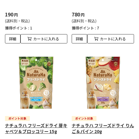
190
780
円
円
(送料別・税込)
(送料別・税込)
獲得ポイント :
1
獲得ポイント :
7
詳細
カートに入れる
詳細
カートに入れる
ナチュラハ フリーズドライ 芽キ
ナチュラハ フリーズドライ りん
ャベツ＆ブロッコリー 15g
ご＆パイン 20g