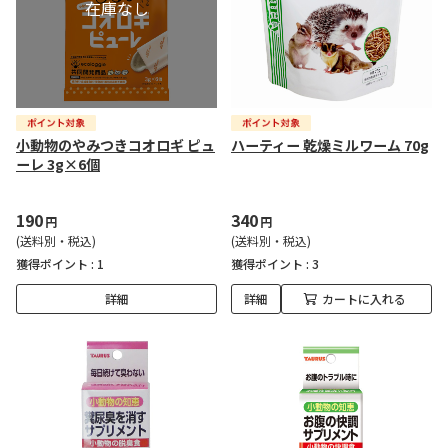
小動物のやみつきコオロギ ピュ
ハーティー 乾燥ミルワーム 70g
ーレ 3g×6個
190
340
円
円
(送料別・税込)
(送料別・税込)
獲得ポイント :
1
獲得ポイント :
3
詳細
詳細
カートに入れる