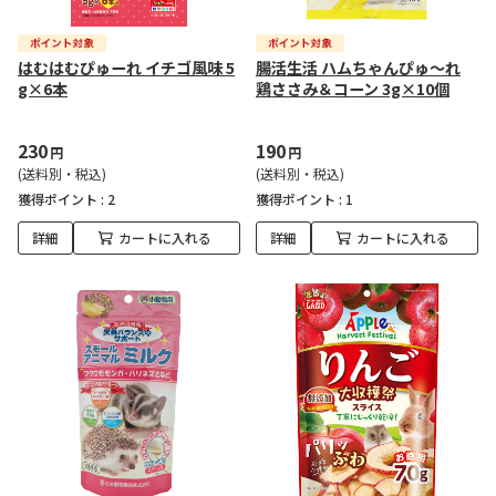
はむはむぴゅーれ イチゴ風味 5
腸活生活 ハムちゃんぴゅ～れ
g×6本
鶏ささみ＆コーン 3g×10個
230
190
円
円
(送料別・税込)
(送料別・税込)
獲得ポイント :
2
獲得ポイント :
1
詳細
カートに入れる
詳細
カートに入れる