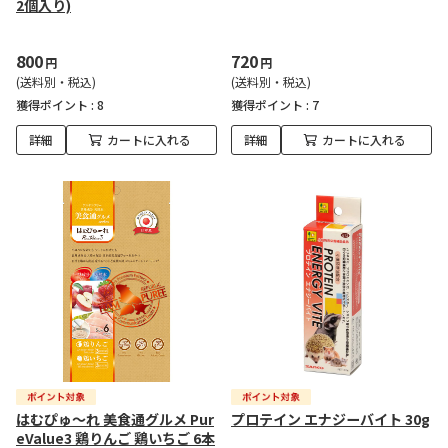
2個入り)
800
720
円
円
(送料別・税込)
(送料別・税込)
獲得ポイント :
8
獲得ポイント :
7
詳細
カートに入れる
詳細
カートに入れる
はむぴゅ～れ 美食通グルメ Pur
プロテイン エナジーバイト 30g
eValue3 鶏りんご 鶏いちご 6本