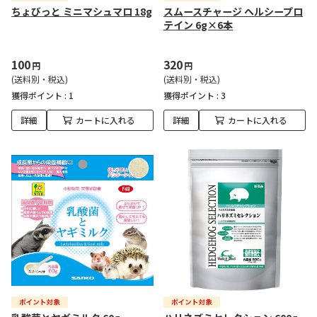
ちょびっと ミニマシュマロ 18g
スムースチャージ ヘルシープロ
テイン 6g×6本
100
320
円
円
(送料別・税込)
(送料別・税込)
獲得ポイント :
1
獲得ポイント :
3
詳細
カートに入れる
詳細
カートに入れる