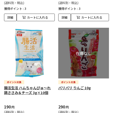
(送料別・税込)
(送料別・税込)
獲得ポイント :
3
獲得ポイント :
3
詳細
カートに入れる
詳細
カートに入れる
腸活生活 ハムちゃんぴゅ～れ
パリパリ りんご 10g
鶏ささみ＆チーズ 3g×10個
190
290
円
円
(送料別・税込)
(送料別・税込)