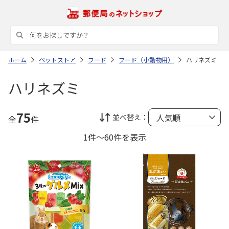
ホーム
ペットストア
フード
フード（小動物用）
ハリネズミ
ハリネズミ
75
並べ替え：
全
件
1件～60件を表示