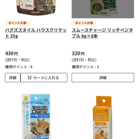
バグズスタイル ハウスクリケッ
スムースチャージ リッチベジタ
ト 35g
ブル 6g×6本
430
320
円
円
(送料別・税込)
(送料別・税込)
獲得ポイント :
4
獲得ポイント :
3
詳細
カートに入れる
詳細