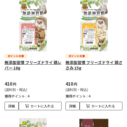
無添加習慣 フリーズドライ 鶏レ
無添加習慣 フリーズドライ 鶏さ
バー 18g
さみ 15g
410
410
円
円
(送料別・税込)
(送料別・税込)
獲得ポイント :
4
獲得ポイント :
4
詳細
カートに入れる
詳細
カートに入れる