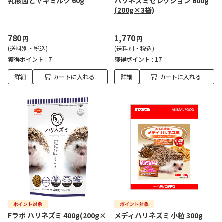
乳酸菌とヤギミルク 60g
ハリネズミセレクション 600g
(200g×3袋)
780
1,770
円
円
(送料別・税込)
(送料別・税込)
獲得ポイント :
7
獲得ポイント :
17
詳細
カートに入れる
詳細
カートに入れる
Fラボ ハリネズミ 400g(200g×
メディハリネズミ 小粒 300g