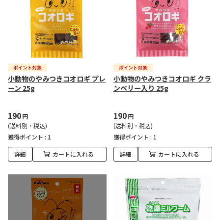
小動物のやみつきコオロギ プレ
小動物のやみつきコオロギ クラ
ーン 25g
ンベリー入り 25g
190
190
円
円
(送料別・税込)
(送料別・税込)
獲得ポイント :
1
獲得ポイント :
1
詳細
カートに入れる
詳細
カートに入れる