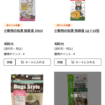
小動物の知恵 脱臭食 30ml
小動物の知恵 快調食 1g×10包
480
480
円
円
(送料別・税込)
(送料別・税込)
獲得ポイント :
4
獲得ポイント :
4
詳細
カートに入れる
詳細
カートに入れる