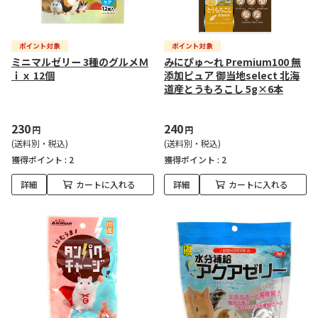
ミニマルゼリー 3種のグルメＭ
みにぴゅ～れ Premium100 無
ｉｘ 12個
添加ピュア 御当地select 北海
道産とうもろこし 5g×6本
230
240
円
円
(送料別・税込)
(送料別・税込)
獲得ポイント :
2
獲得ポイント :
2
詳細
カートに入れる
詳細
カートに入れる