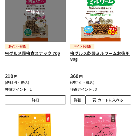
虫グルメ昆虫食スナック 70g
虫グルメ乾燥ミルワームお徳用
80g
210
360
円
円
(送料別・税込)
(送料別・税込)
獲得ポイント :
2
獲得ポイント :
3
詳細
詳細
カートに入れる