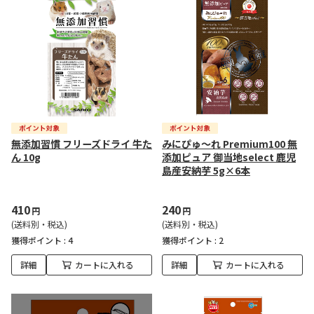
無添加習慣 フリーズドライ 牛た
みにぴゅ～れ Premium100 無
ん 10g
添加ピュア 御当地select 鹿児
島産安納芋 5g×6本
410
240
円
円
(送料別・税込)
(送料別・税込)
獲得ポイント :
4
獲得ポイント :
2
詳細
カートに入れる
詳細
カートに入れる