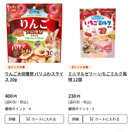
りんご大収穫祭 パリふわスライ
ミニマルゼリー いちごミルク風
ス 30g
味 12個
400
230
円
円
(送料別・税込)
(送料別・税込)
獲得ポイント :
4
獲得ポイント :
2
詳細
カートに入れる
詳細
カートに入れる