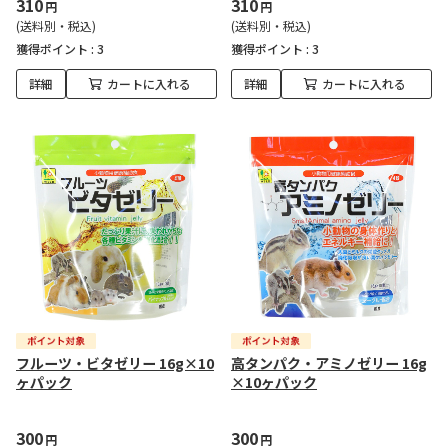
310
310
円
円
(送料別・税込)
(送料別・税込)
獲得ポイント :
3
獲得ポイント :
3
詳細
カートに入れる
詳細
カートに入れる
フルーツ・ビタゼリー 16g×10
高タンパク・アミノゼリー 16g
ヶパック
×10ヶパック
300
300
円
円