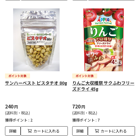
サンハーベスト ピスタチオ 80g
りんご大収穫祭 サクふわフリー
ズドライ 45g
240
720
円
円
(送料別・税込)
(送料別・税込)
獲得ポイント :
2
獲得ポイント :
7
詳細
カートに入れる
詳細
カートに入れる