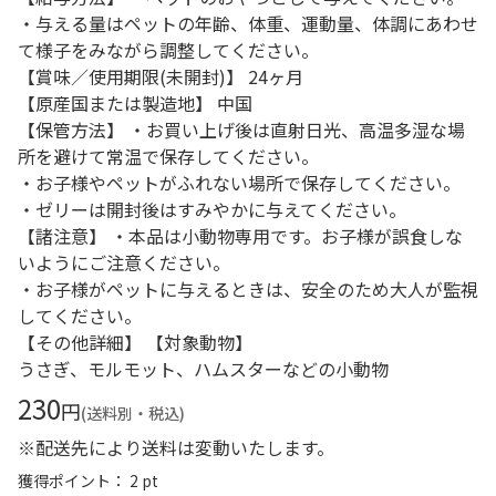
・与える量はペットの年齢、体重、運動量、体調にあわせ
て様子をみながら調整してください。
【賞味／使用期限(未開封)】 24ヶ月
【原産国または製造地】 中国
【保管方法】 ・お買い上げ後は直射日光、高温多湿な場
所を避けて常温で保存してください。
・お子様やペットがふれない場所で保存してください。
・ゼリーは開封後はすみやかに与えてください。
【諸注意】 ・本品は小動物専用です。お子様が誤食しな
いようにご注意ください。
・お子様がペットに与えるときは、安全のため大人が監視
してください。
【その他詳細】 【対象動物】
うさぎ、モルモット、ハムスターなどの小動物
230
円
(送料別・税込)
※配送先により送料は変動いたします。
獲得ポイント： 2 pt