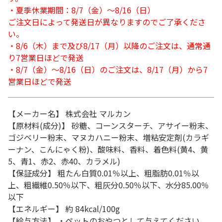
・夏季休業期間：8/7（金）～8/16（日）
ご注文日によって発送日が異なりますのでご了承くださ
い。
・8/6（木）まで及び8/17（月）以降のご注文は、通常通
り7営業日ほどで発送
・8/7（金）～8/16（日）のご注文は、8/17（月）から7
営業日ほどで発送
【メーカー名】 株式会社 マルカン
【原材料(成分)】 砂糖、コーンスターチ、アサイー粉末、
ゴジベリー粉末、マヌカハニー粉末、増粘安定剤(カラギ
ーナン、こんにゃく粉)、酸味料、香料、着色料(黄4、黄
5、青1、赤2、赤40、カラメル)
【保証成分】 粗たん白質0.01％以上、粗脂肪0.01％以
上、粗繊維0.50％以下、粗灰分0.50％以下、水分85.00％
以下
【エネルギー】 約 84kcal/100g
【給与方法】 ・ペットのおやつとして与えてください。