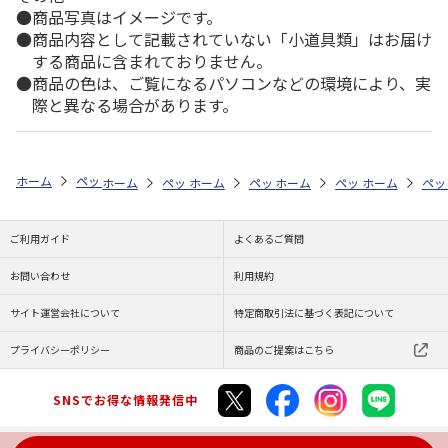
商品写真はイメージです。
商品内容として記載されていない「小道具類」はお届け
する商品に含まれておりません。
商品の色は、ご覧になるパソコンなどの環境により、実
際と異なる場合があります。
ホーム
ペットストア
フード
フード（小動物用）
ハムスター
ホーム
ペットストア
ホーム
ペットストア
フード
ホーム
フード（小動物用）
ペットストア
フード
ホーム
フード
ペッ
フ
ご利用ガイド
よくあるご質問
お問い合わせ
利用規約
サイト運営会社について
特定商取引法に基づく表記について
プライバシーポリシー
商品のご提案はこちら
SNSでお得な情報発信中