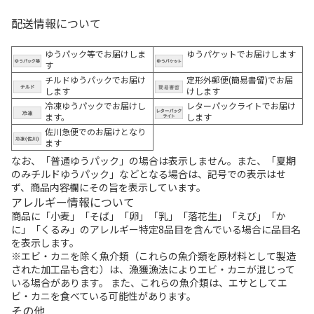
配送情報について
ゆうパック等でお届けしま
ゆうパケットでお届けします
す
チルドゆうパックでお届け
定形外郵便(簡易書留)でお届
します
けします
冷凍ゆうパックでお届けし
レターパックライトでお届け
ます。
します
佐川急便でのお届けとなり
ます
なお、「普通ゆうパック」の場合は表示しません。また、「夏期
のみチルドゆうパック」などとなる場合は、記号での表示はせ
ず、商品内容欄にその旨を表示しています。
アレルギー情報について
商品に「小麦」「そば」「卵」「乳」「落花生」「えび」「か
に」「くるみ」のアレルギー特定8品目を含んでいる場合に品目名
を表示します。
※エビ・カニを除く魚介類（これらの魚介類を原材料として製造
された加工品も含む）は、漁獲漁法によりエビ・カニが混じって
いる場合があります。 また、これらの魚介類は、エサとしてエ
ビ・カニを食べている可能性があります。
その他