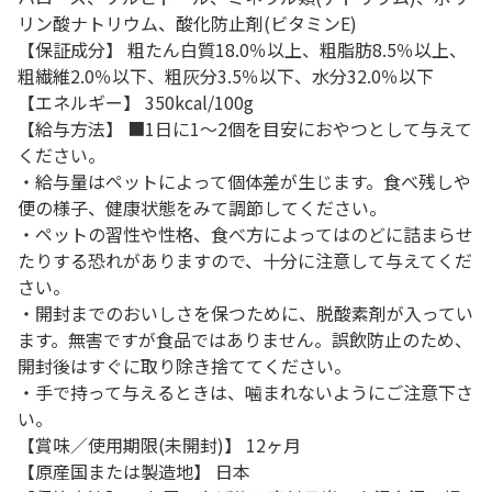
リン酸ナトリウム、酸化防止剤(ビタミンE)
【保証成分】 粗たん白質18.0％以上、粗脂肪8.5％以上、
粗繊維2.0％以下、粗灰分3.5％以下、水分32.0％以下
【エネルギー】 350kcal/100g
【給与方法】 ■1日に1～2個を目安におやつとして与えて
ください。
・給与量はペットによって個体差が生じます。食べ残しや
便の様子、健康状態をみて調節してください。
・ペットの習性や性格、食べ方によってはのどに詰まらせ
たりする恐れがありますので、十分に注意して与えてくだ
さい。
・開封までのおいしさを保つために、脱酸素剤が入ってい
ます。無害ですが食品ではありません。誤飲防止のため、
開封後はすぐに取り除き捨ててください。
・手で持って与えるときは、噛まれないようにご注意下さ
い。
【賞味／使用期限(未開封)】 12ヶ月
【原産国または製造地】 日本