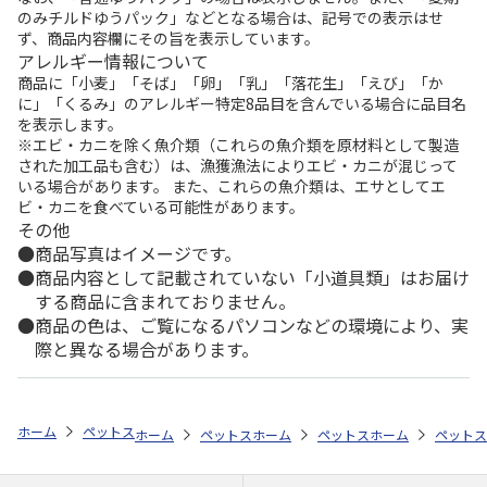
のみチルドゆうパック」などとなる場合は、記号での表示はせ
ず、商品内容欄にその旨を表示しています。
アレルギー情報について
商品に「小麦」「そば」「卵」「乳」「落花生」「えび」「か
に」「くるみ」のアレルギー特定8品目を含んでいる場合に品目名
を表示します。
※エビ・カニを除く魚介類（これらの魚介類を原材料として製造
された加工品も含む）は、漁獲漁法によりエビ・カニが混じって
いる場合があります。 また、これらの魚介類は、エサとしてエ
ビ・カニを食べている可能性があります。
その他
商品写真はイメージです。
商品内容として記載されていない「小道具類」はお届け
する商品に含まれておりません。
商品の色は、ご覧になるパソコンなどの環境により、実
際と異なる場合があります。
ホーム
ペットストア
フード
フード（小動物用）
フェレット
ホーム
ペットストア
ホーム
フード
ペットストア
フード（小動物用）
ホーム
フード
ペットス