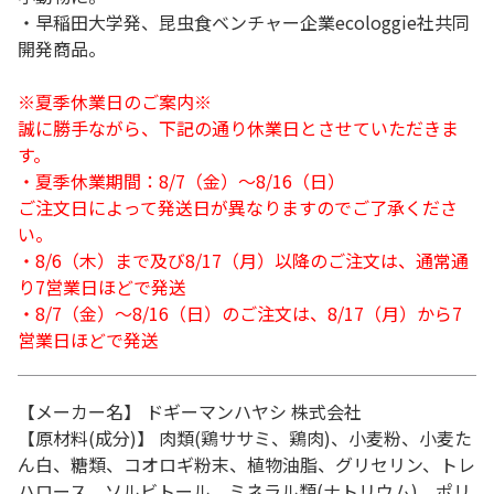
・早稲田大学発、昆虫食ベンチャー企業ecologgie社共同
開発商品。
※夏季休業日のご案内※
誠に勝手ながら、下記の通り休業日とさせていただきま
す。
・夏季休業期間：8/7（金）～8/16（日）
ご注文日によって発送日が異なりますのでご了承くださ
い。
・8/6（木）まで及び8/17（月）以降のご注文は、通常通
り7営業日ほどで発送
・8/7（金）～8/16（日）のご注文は、8/17（月）から7
営業日ほどで発送
【メーカー名】 ドギーマンハヤシ 株式会社
【原材料(成分)】 肉類(鶏ササミ、鶏肉)、小麦粉、小麦た
ん白、糖類、コオロギ粉末、植物油脂、グリセリン、トレ
ハロース、ソルビトール、ミネラル類(ナトリウム)、ポリ