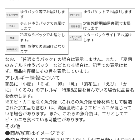
ゆうパック等でお届けしま
ゆうパケットでお届けします
す
チルドゆうパックでお届け
定形外郵便(簡易書留)でお届
します
けします
冷凍ゆうパックでお届けし
レターパックライトでお届け
ます。
します
佐川急便でのお届けとなり
ます
なお、「普通ゆうパック」の場合は表示しません。また、「夏期
のみチルドゆうパック」などとなる場合は、記号での表示はせ
ず、商品内容欄にその旨を表示しています。
アレルギー情報について
商品に「小麦」「そば」「卵」「乳」「落花生」「えび」「か
に」「くるみ」のアレルギー特定8品目を含んでいる場合に品目名
を表示します。
※エビ・カニを除く魚介類（これらの魚介類を原材料として製造
された加工品も含む）は、漁獲漁法によりエビ・カニが混じって
いる場合があります。 また、これらの魚介類は、エサとしてエ
ビ・カニを食べている可能性があります。
その他
商品写真はイメージです。
商品内容として記載されていない「小道具類」はお届け