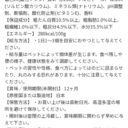
(ソルビン酸カリウム)、ミネラル類(ナトリウム)、pH調整
剤、膨張剤、酸化防止剤(ビタミンE)、香料
【保証成分】 粗たん白質10.5％以上、粗脂肪1.0％以上、
粗繊維1.0％以下、粗灰分4.5％以下、水分35.5％以下
【エネルギー】 280kcal/100g
【給与方法】 ・1日1～3個を目安におやつとして与えてく
ださい。
・給与量はペットによって個体差が生じます。食べ残しや
便の様子、健康状態をみて調節してください。
・ペットの習性や性格、食べ方によってはのどに詰まらせ
たり、丸のみする恐れがあります。十分に注意して与えて
ください。
【賞味／使用期限(未開封)】 12ヶ月
【原産国または製造地】 日本
【保管方法】 ・お買い上げ後は直射日光、高温多湿の場
所を避けて保存してください。
・開封後は密閉の上冷蔵し、賞味期限に関わらず早めに与
えて下さい。