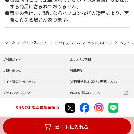
する商品に含まれておりません。
商品の色は、ご覧になるパソコンなどの環境により、実
際と異なる場合があります。
ホーム
ペットストア
フード
フード（小動物用）
フェレット
ホーム
ペットストア
ホーム
フード
ペットストア
フード（小動物用）
ホーム
フード
ペットス
ご利用ガイド
よくあるご質問
お問い合わせ
利用規約
サイト運営会社について
特定商取引法に基づく表記について
プライバシーポリシー
商品のご提案はこちら
SNSでお得な情報発信中
カートに入れる
Copyright (C) JAPAN POST Co.,Ltd. All Rights Reserved.