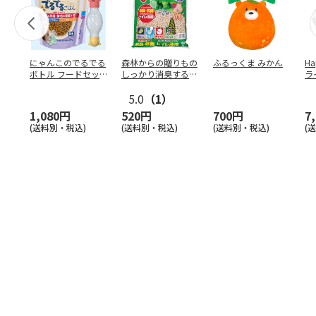
にゃんこのでるでる
森林からの贈りもの
ふるっくま みかん
Ha
ボトル フードセッ
しっかり消臭するひ
ラ
ト
のきの猫砂 7L
ー
5.0
（1）
1,080円
520円
700円
7
(送料別・税込)
(送料別・税込)
(送料別・税込)
(