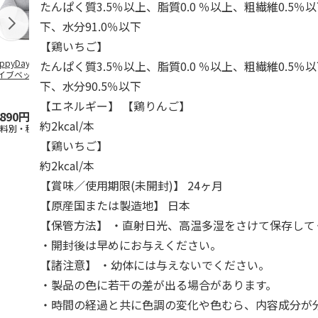
たんぱく質3.5％以上、脂質0.0 ％以上、粗繊維0.5％以
下、水分91.0％以下
【鶏いちご】
ppyDays 2wayド
獣医師開発 ニオイ
デオトイレ 飛び散
無添加良品 
たんぱく質3.5％以上、脂質0.0 ％以上、粗繊維0.5％以
イブベッド グレ
をとる砂専用 猫ト
らない消臭・抗菌サ
ムデンタルコ
下、水分90.5％以下
イレ ナチュラルグ
ンド 4L
ぐるぐるボー
レー
…
【エネルギー】 【鶏りんご】
,890円
1,550円
1,320円
470円
約2kcal/本
送料別・税込)
(送料別・税込)
(送料別・税込)
(送料別・税込
【鶏いちご】
約2kcal/本
【賞味／使用期限(未開封)】 24ヶ月
【原産国または製造地】 日本
【保管方法】 ・直射日光、高温多湿をさけて保存して
・開封後は早めにお与えください。
【諸注意】 ・幼体には与えないでください。
・製品の色に若干の差が出る場合があります。
・時間の経過と共に色調の変化や色むら、内容成分が