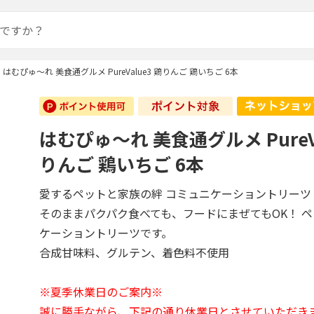
はむぴゅ～れ 美食通グルメ PureValue3 鶏りんご 鶏いちご 6本
はむぴゅ～れ 美食通グルメ PureVa
りんご 鶏いちご 6本
愛するペットと家族の絆 コミュニケーショントリーツ
そのままパクパク食べても、フードにまぜてもOK！ 
ケーショントリーツです。
合成甘味料、グルテン、着色料不使用
※夏季休業日のご案内※
誠に勝手ながら、下記の通り休業日とさせていただき