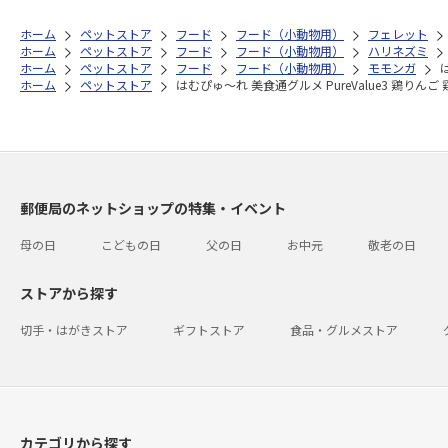
ホーム
ペットストア
フード
フード（小動物用）
フェレット
ホーム
ペットストア
フード
フード（小動物用）
ハリネズミ
ホーム
ペットストア
フード
フード（小動物用）
モモンガ
ホーム
ペットストア
はむぴゅ～れ 美食通グルメ PureValue3 鶏りんご
郵便局のネットショップの特集・イベント
母の日
こどもの日
父の日
お中元
敬老の日
ストアから探す
切手・はがきストア
ギフトストア
食品・グルメストア
カテゴリから探す