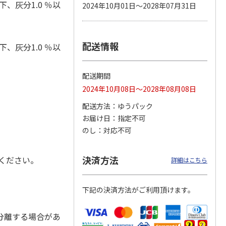
下、灰分1.0 ％以
2024年10月01日～2028年07月31日
配送情報
カムカ
銀のスプーン パウ
ペット線香 虹のか
鈴虫の経木 3枚入
下、灰分1.0 ％以
ーン
チ 健康に育つ子ね
なた フルーティフ
ン型 S
こ用 まぐろ・かつ
ローラルの香り
おに
…
配送期間
120円
590円
100円
2024年10月08日～2028年08月08日
)
(送料別・税込)
(送料別・税込)
(送料別・税込)
配送方法
ゆうパック
お届け日
指定不可
のし
対応不可
決済方法
ください。
詳細はこちら
下記の決済方法がご利用頂けます。
分離する場合があ