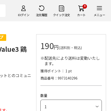
0
ログイン
注文履歴
クイック注文
カート
メニュー
190
円
lue3 鶏
(送料別・税込)
※配送先により送料は変動いたし
ます。
獲得ポイント： 1 pt
ペットとのコミュニ
商品番号
9973140296
数量
ます。