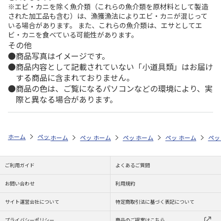
※エビ・カニを除く魚介類（これらの魚介類を原材料として製造
された加工品も含む）は、漁獲漁法によりエビ・カニが混じって
いる場合があります。 また、これらの魚介類は、エサとしてエ
ビ・カニを食べている可能性があります。
その他
商品写真はイメージです。
商品内容として記載されていない「小道具類」はお届け
する商品に含まれておりません。
商品の色は、ご覧になるパソコンなどの環境により、実
際と異なる場合があります。
ホーム
ペットストア
フード
フード（小動物用）
ウサギ
ラク
ホーム
ペットストア
ホーム
ペットストア
フード
ホーム
フード（小動物用）
ペットストア
フード
ホーム
フード
ペッ
フ
ご利用ガイド
よくあるご質問
お問い合わせ
利用規約
サイト運営会社について
特定商取引法に基づく表記について
プライバシーポリシー
商品のご提案はこちら