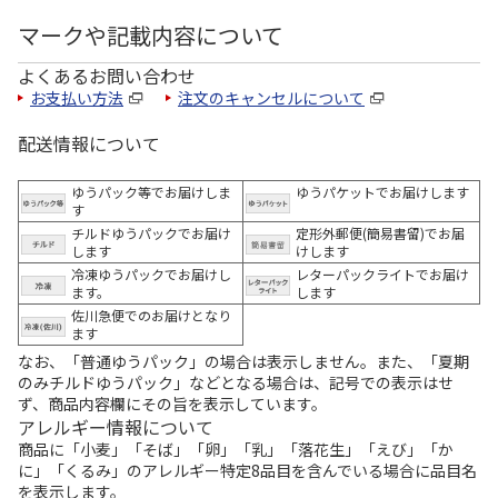
マークや記載内容について
よくあるお問い合わせ
お支払い方法
注文のキャンセルについて
配送情報について
ゆうパック等でお届けしま
ゆうパケットでお届けします
す
チルドゆうパックでお届け
定形外郵便(簡易書留)でお届
します
けします
冷凍ゆうパックでお届けし
レターパックライトでお届け
ます。
します
佐川急便でのお届けとなり
ます
なお、「普通ゆうパック」の場合は表示しません。また、「夏期
のみチルドゆうパック」などとなる場合は、記号での表示はせ
ず、商品内容欄にその旨を表示しています。
アレルギー情報について
商品に「小麦」「そば」「卵」「乳」「落花生」「えび」「か
に」「くるみ」のアレルギー特定8品目を含んでいる場合に品目名
を表示します。