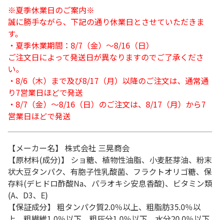
※夏季休業日のご案内※
誠に勝手ながら、下記の通り休業日とさせていただきま
す。
・夏季休業期間：8/7（金）～8/16（日）
ご注文日によって発送日が異なりますのでご了承くださ
い。
・8/6（木）まで及び8/17（月）以降のご注文は、通常通
り7営業日ほどで発送
・8/7（金）～8/16（日）のご注文は、8/17（月）から7
営業日ほどで発送
【メーカー名】 株式会社 三晃商会
【原材料(成分)】 ショ糖、植物性油脂、小麦胚芽油、粉末
状大豆タンパク、有胞子性乳酸菌、フラクトオリゴ糖、保
存料(デヒドロ酢酸Na、パラオキシ安息香酸)、ビタミン類
(A、D3、E)
【保証成分】 粗タンパク質2.0％以上、粗脂肪35.0％以
上、粗繊維1.0％以下、粗灰分1.0％以下、水分20.0％以下