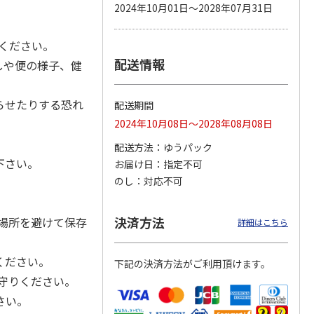
2024年10月01日～2028年07月31日
てください。
配送情報
カムカ
銀のスプーン パウ
ペット線香 虹のか
鈴虫の経木 3枚入
しや便の様子、健
ーン
チ 健康に育つ子ね
なた フルーティフ
ン型 S
こ用 まぐろ・かつ
ローラルの香り
おに
…
らせたりする恐れ
配送期間
120円
590円
100円
2024年10月08日～2028年08月08日
)
(送料別・税込)
(送料別・税込)
(送料別・税込)
配送方法
ゆうパック
下さい。
お届け日
指定不可
のし
対応不可
決済方法
場所を避けて保存
詳細はこちら
ください。
下記の決済方法がご利用頂けます。
守りください。
さい。