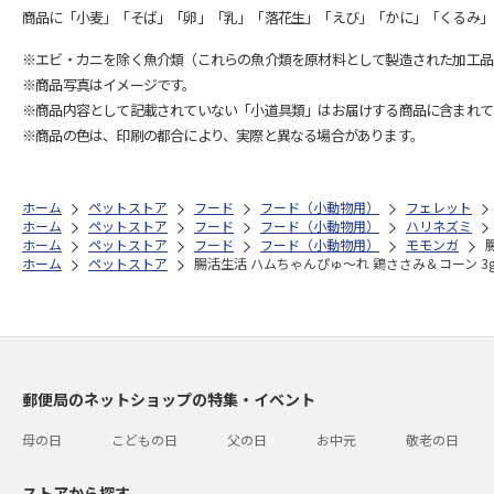
商品に「小麦」「そば」「卵」「乳」「落花生」「えび」「かに」「くるみ」
※エビ・カニを除く魚介類（これらの魚介類を原材料として製造された加工品
※商品写真はイメージです。
※商品内容として記載されていない「小道具類」はお届けする商品に含まれて
※商品の色は、印刷の都合により、実際と異なる場合があります。
ホーム
ペットストア
フード
フード（小動物用）
フェレット
ホーム
ペットストア
フード
フード（小動物用）
ハリネズミ
ホーム
ペットストア
フード
フード（小動物用）
モモンガ
ホーム
ペットストア
腸活生活 ハムちゃんぴゅ～れ 鶏ささみ＆コーン 3g
郵便局のネットショップの特集・イベント
母の日
こどもの日
父の日
お中元
敬老の日
ストアから探す