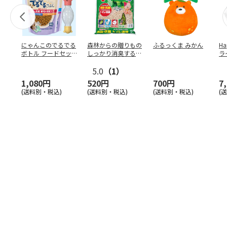
にゃんこのでるでる
森林からの贈りもの
ふるっくま みかん
Ha
ボトル フードセッ
しっかり消臭するひ
ラ
ト
のきの猫砂 7L
ー
5.0
（1）
1,080円
520円
700円
7
(送料別・税込)
(送料別・税込)
(送料別・税込)
(