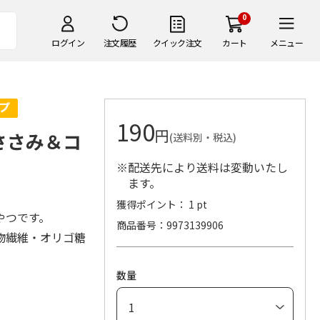
0
ログイン
注文履歴
クイック注文
カート
メニュー
190
円
ささみ＆コ
(送料別・税込)
※配送先により送料は変動いたし
ます。
獲得ポイント： 1 pt
やつです。
商品番号
9973139906
食物繊維・オリゴ糖
。
数量