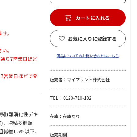
カートに入れる
ます。
お気に入りに登録する
さい。
商品についてのお問い合わせはこちら
常通り7営業日ほど
から7営業日ほどで発
販売者：マイプリント株式会社
TEL： 0120-710-132
繊維(難消化性デキ
在庫：在庫あり
有)、増粘多糖類
粗繊維1.5％以下、
販売期間