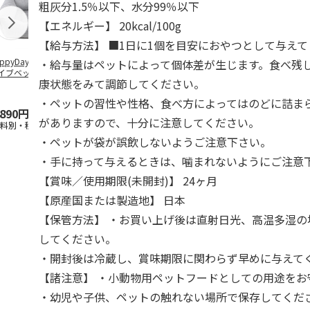
粗灰分1.5％以下、水分99％以下
【エネルギー】 20kcal/100g
【給与方法】 ■1日に1個を目安におやつとして与え
ppyDays 2wayド
獣医師開発 ニオイ
デオトイレ 飛び散
無添加良品 
・給与量はペットによって個体差が生じます。食べ残
イブベッド グレ
をとる砂専用 猫ト
らない消臭・抗菌サ
ムデンタルコ
康状態をみて調節してください。
イレ ナチュラルグ
ンド 4L
ぐるぐるボー
レー
…
・ペットの習性や性格、食べ方によってはのどに詰ま
,890円
1,550円
1,320円
470円
がありますので、十分に注意してください。
送料別・税込)
(送料別・税込)
(送料別・税込)
(送料別・税込
・ペットが袋が誤飲しないようご注意下さい。
・手に持って与えるときは、噛まれないようにご注意
【賞味／使用期限(未開封)】 24ヶ月
【原産国または製造地】 日本
【保管方法】 ・お買い上げ後は直射日光、高温多湿の
してください。
・開封後は冷蔵し、賞味期限に関わらず早めに与えて
【諸注意】 ・小動物用ペットフードとしての用途をお
・幼児や子供、ペットの触れない場所で保存してくだ