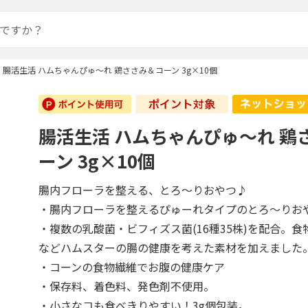
腸活生活 ハムちゃんぴゅ～れ 鶏ささみ＆コーン 3g×10個
腸活生活 ハムちゃんぴゅ～れ 鶏
ーン 3g×10個
腸内フローラを整える、とろ～りおやつ♪
・腸内フローラを整えるぴゅーれタイプのとろ～りお
・複数の乳酸菌・ビフィズス菌(16種35株)を配合。
などハムスターの腸の健康を考えた素材を加えました
・コーンの食物繊維でお腹の健康ケア
・保存料、着色料、発色剤不使用。
・小さなコも食べきりやすい！3g個包装。