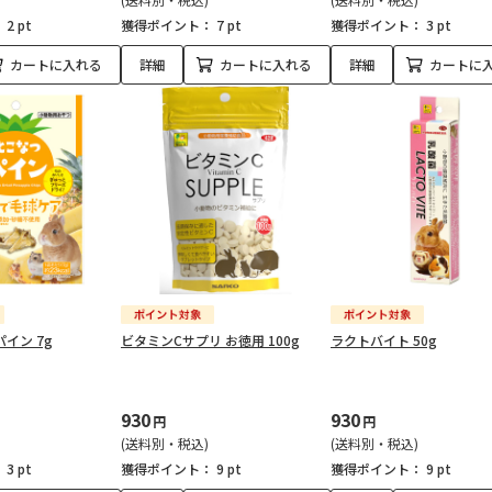
：
2 pt
獲得ポイント：
7 pt
獲得ポイント：
3 pt
カートに入れる
詳細
カートに入れる
詳細
カートに
イン 7g
ビタミンCサプリ お徳用 100g
ラクトバイト 50g
930
930
円
円
(送料別・税込)
(送料別・税込)
：
3 pt
獲得ポイント：
9 pt
獲得ポイント：
9 pt