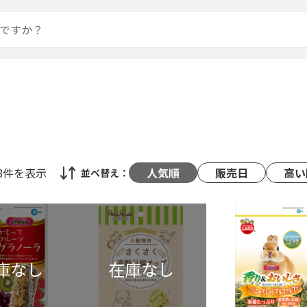
48件
を表示
人気順
販売日
高い
並べ替え：