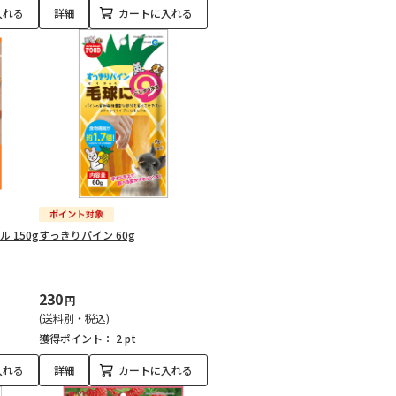
入れる
詳細
カートに入れる
 150g
すっきりパイン 60g
230
円
(送料別・税込)
獲得ポイント：
2 pt
入れる
詳細
カートに入れる