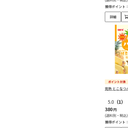
獲得ポイント
詳細
完熟 とこなつパ
5.0
（1）
380
円
(送料別・税込)
獲得ポイント