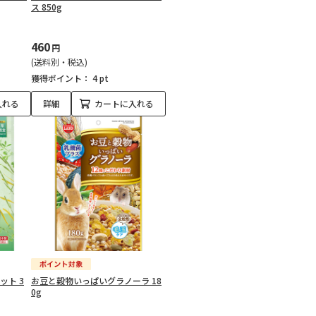
ス 850g
460
円
(送料別・税込)
獲得ポイント：
4 pt
入れる
詳細
カートに入れる
ット 3
お豆と穀物いっぱいグラノーラ 18
0g