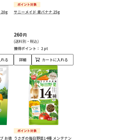
20g
サニーメイド 青バナナ 25g
260
円
(送料別・税込)
獲得ポイント：
2 pt
入れる
詳細
カートに入れる
ブ お徳
うさぎの毎日野菜14種 メンテナン