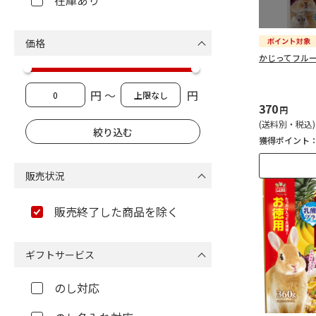
在庫あり
価格
かじってフルー
円 ～
円
370
円
(送料別・税込)
獲得ポイント
販売状況
販売終了した商品を除く
ギフトサービス
のし対応