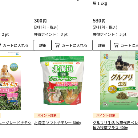
用 1.2kg
300
530
円
円
(送料別・税込)
(送料別・税込)
：
2 pt
獲得ポイント：
3 pt
獲得ポイント：
5 pt
カートに入れる
詳細
カートに入れる
詳細
カートに
ニーグレードチモシ
北海道 ソフトチモシー 600g
グルフリ生活 牧草代用ペレ
種の牧草プラス 400g