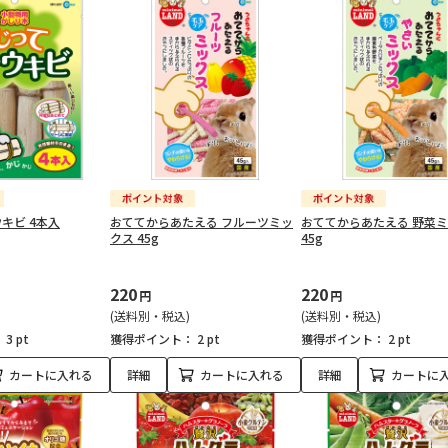
キビ 4本入
おててからあたえる フルーツミッ
おててからあたえる 野菜
クス 45g
45g
220
220
円
円
(送料別・税込)
(送料別・税込)
：
3 pt
獲得ポイント：
2 pt
獲得ポイント：
2 pt
カートに入れる
詳細
カートに入れる
詳細
カートに