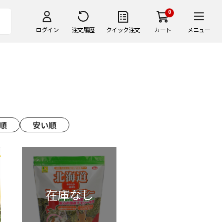
0
ログイン
注文履歴
クイック注文
カート
メニュー
順
安い順