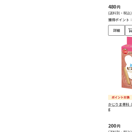
480
円
(送料別・税込)
獲得ポイント
詳細
かじりま専科 
g
200
円
(送料別・税込)