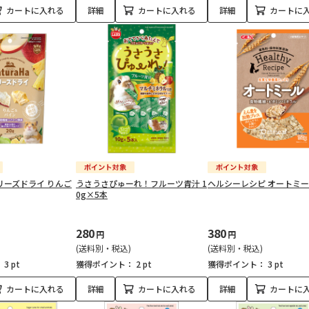
カートに入れる
詳細
カートに入れる
詳細
カートに
リーズドライ りんご
うさうさぴゅーれ！フルーツ青汁 1
ヘルシーレシピ オートミール
0g×5本
280
380
円
円
(送料別・税込)
(送料別・税込)
：
3 pt
獲得ポイント：
2 pt
獲得ポイント：
3 pt
カートに入れる
詳細
カートに入れる
詳細
カートに