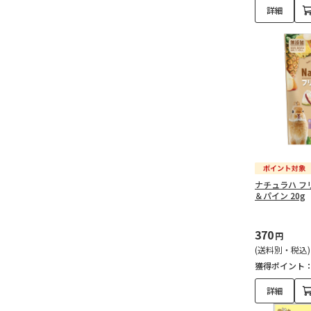
詳細
ナチュラハ フ
＆パイン 20g
370
円
(送料別・税込)
獲得ポイント
詳細