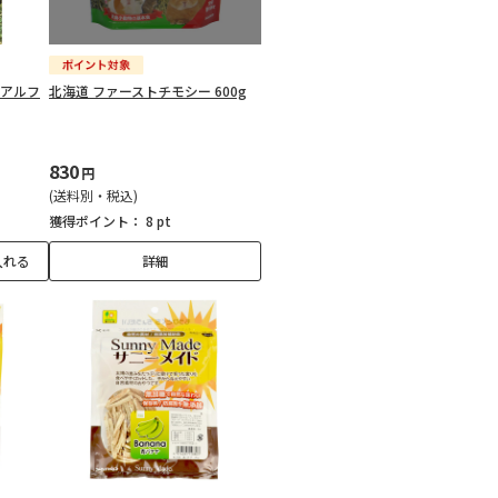
ドアルフ
北海道 ファーストチモシー 600g
830
円
(送料別・税込)
獲得ポイント：
8 pt
入れる
詳細