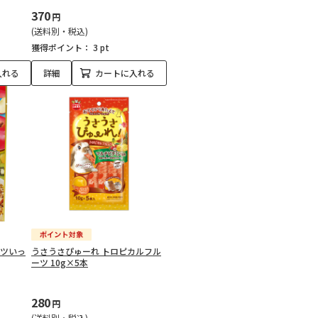
370
円
(送料別・税込)
獲得ポイント：
3 pt
入れる
詳細
カートに入れる
ーツいっ
うさうさぴゅーれ トロピカルフル
ーツ 10g×5本
280
円
(送料別・税込)