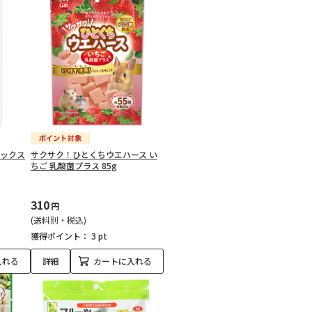
ミックス
サクサク！ひとくちウエハース い
ちご 乳酸菌プラス 85g
310
円
(送料別・税込)
獲得ポイント：
3 pt
入れる
詳細
カートに入れる