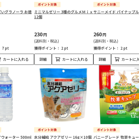
いグラノーラ お徳
ミニマルゼリー 3種のグルメＭｉｘ
サニーメイド パイナップル 
12個
230
260
円
円
(送料別・税込)
(送料別・税込)
：
7 pt
獲得ポイント：
2 pt
獲得ポイント：
2 pt
カートに入れる
詳細
カートに入れる
詳細
カートに
ォーター 500ml
水分補給 アクアゼリー 16g×10個
バニーグレード 牧草キュー