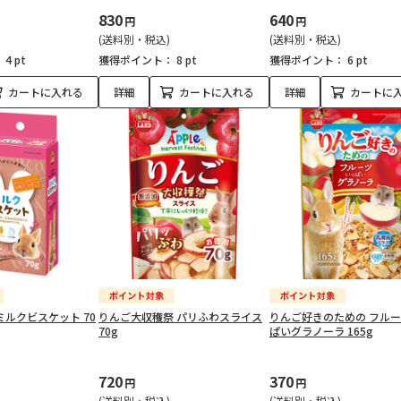
830
640
円
円
(送料別・税込)
(送料別・税込)
：
4 pt
獲得ポイント：
8 pt
獲得ポイント：
6 pt
カートに入れる
詳細
カートに入れる
詳細
カートに
ミルクビスケット 70
りんご大収穫祭 パリふわスライス
りんご好きのための フル
70g
ぱいグラノーラ 165g
720
370
円
円
(送料別・税込)
(送料別・税込)