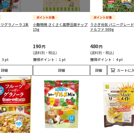
ツグラノーラ 2本
小動物用 さくさく高野豆腐チップ
うさぎ元気 バニーグレー
15g
ァルファ 500g
190
480
円
円
(送料別・税込)
(送料別・税込)
：
3 pt
獲得ポイント：
1 pt
獲得ポイント：
4 pt
詳細
詳細
詳細
カートに