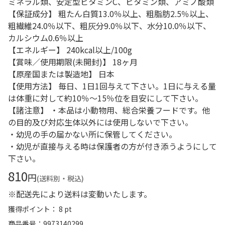
ミネラル類、安定型ビタミンC、ビタミン類、アミノ酸類
【保証成分】 粗たん白質13.0％以上、粗脂肪2.5％以上、
粗繊維24.0％以下、粗灰分9.0％以下、水分10.0％以下、
カルシウム0.6％以上
【エネルギー】 240kcal以上/100g
【賞味／使用期限(未開封)】 18ヶ月
【原産国または製造地】 日本
【使用方法】 毎日、1日1回与えて下さい。1日に与える量
は体重に対して約10％～15％位を目安にして下さい。
【諸注意】 ・本品は小動物用、総合栄養フードです。他
の目的及び対応生体以外には使用しないで下さい。
・幼児の手の届かない所に保管してください。
・幼児が直接与える時は保護者の方が付き添うようにして
下さい。
810
円
(送料別・税込)
※配送先により送料は変動いたします。
獲得ポイント： 8 pt
商品番号
9973140299