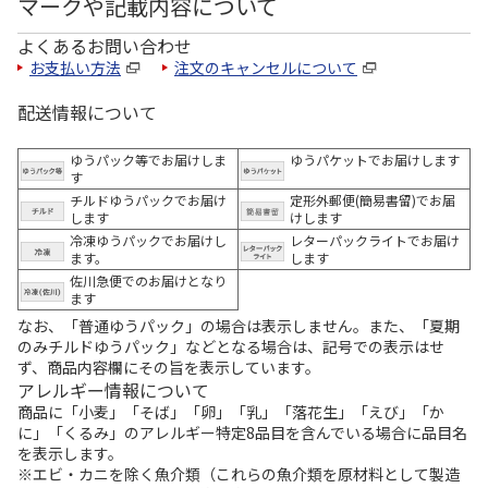
マークや記載内容について
よくあるお問い合わせ
お支払い方法
注文のキャンセルについて
配送情報について
ゆうパック等でお届けしま
ゆうパケットでお届けします
す
チルドゆうパックでお届け
定形外郵便(簡易書留)でお届
します
けします
冷凍ゆうパックでお届けし
レターパックライトでお届け
ます。
します
佐川急便でのお届けとなり
ます
なお、「普通ゆうパック」の場合は表示しません。また、「夏期
のみチルドゆうパック」などとなる場合は、記号での表示はせ
ず、商品内容欄にその旨を表示しています。
アレルギー情報について
商品に「小麦」「そば」「卵」「乳」「落花生」「えび」「か
に」「くるみ」のアレルギー特定8品目を含んでいる場合に品目名
を表示します。
※エビ・カニを除く魚介類（これらの魚介類を原材料として製造