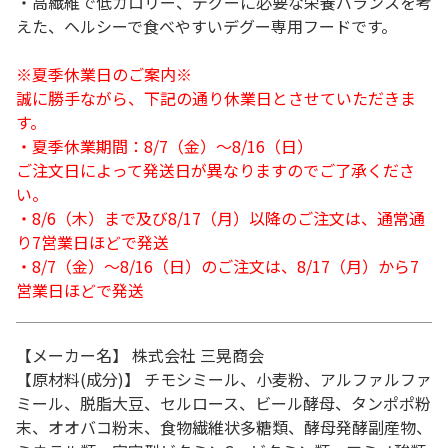
・高繊維で低カロリー、デグーに必要な栄養バランスを考
えた、ヘルシーで食べやすいデグー専用フードです。
※夏季休業日のご案内※
誠に勝手ながら、下記の通り休業日とさせていただきま
す。
・夏季休業期間：8/7（金）～8/16（日）
ご注文日によって発送日が異なりますのでご了承くださ
い。
・8/6（木）まで及び8/17（月）以降のご注文は、通常通
り7営業日ほどで発送
・8/7（金）～8/16（日）のご注文は、8/17（月）から7
営業日ほどで発送
【メーカー名】 株式会社 三晃商会
【原材料(成分)】 チモシミール、小麦粉、アルファルファ
ミール、脱脂大豆、セルロース、ビール酵母、タンポポ粉
末、オオバコ粉末、食物繊維状多糖類、酵母発酵副産物、