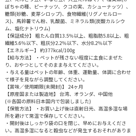
ぼちゃの種、ピーナッツ、クコの実、カシューナッツ）、
糖類(砂糖、麦芽シロップ)、食物繊維(リグノセルロー
ス)、馬鈴薯でん粉、乳酸菌、ミネラル類(炭酸カルシウ
ム、塩化ナトリウム)
【保証成分】 粗たん白質13.5％以上、粗脂肪5.8以上、粗
繊維5.6％以下、粗灰分2.2％以下、水分8.2％以下
【エネルギー】 約377kcal/100g
【給与方法】 ・ペットが残さない程度に主食にまぜた
り、おやつとしてそのまま与えてください。
・与える量はペットの年齢、体重、運動量、体調に合わせ
て様子を見ながら調整してください。
【賞味／使用期限(未開封)】 24ヶ月
【原産国または製造地】 台湾、オランダ、中国他
(※各国の原料日本国内で包装しました)
【保管方法】 ・お買い上げ後は直射日光、高温多湿な場
所を避けて常温で保存してください。
・開封後はしっかり袋の口を閉じ、早めにお与えくださ
い。高温多湿になると穀虫などが発生するおそれがありま