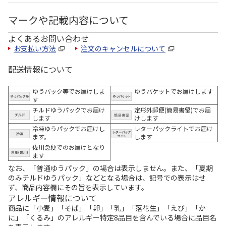
マークや記載内容について
よくあるお問い合わせ
お支払い方法
注文のキャンセルについて
配送情報について
ゆうパック等でお届けしま
ゆうパケットでお届けします
す
チルドゆうパックでお届け
定形外郵便(簡易書留)でお届
します
けします
冷凍ゆうパックでお届けし
レターパックライトでお届け
ます。
します
佐川急便でのお届けとなり
ます
なお、「普通ゆうパック」の場合は表示しません。また、「夏期
のみチルドゆうパック」などとなる場合は、記号での表示はせ
ず、商品内容欄にその旨を表示しています。
アレルギー情報について
商品に「小麦」「そば」「卵」「乳」「落花生」「えび」「か
に」「くるみ」のアレルギー特定8品目を含んでいる場合に品目名