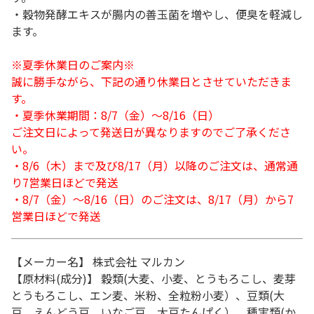
・穀物発酵エキスが腸内の善玉菌を増やし、便臭を軽減し
ます。
※夏季休業日のご案内※
誠に勝手ながら、下記の通り休業日とさせていただきま
す。
・夏季休業期間：8/7（金）～8/16（日）
ご注文日によって発送日が異なりますのでご了承くださ
い。
・8/6（木）まで及び8/17（月）以降のご注文は、通常通
り7営業日ほどで発送
・8/7（金）～8/16（日）のご注文は、8/17（月）から7
営業日ほどで発送
【メーカー名】 株式会社 マルカン
【原材料(成分)】 穀類(大麦、小麦、とうもろこし、麦芽
とうもろこし、エン麦、米粉、全粒粉小麦）、豆類(大
豆、えんどう豆、いなご豆、大豆たんぱく）、種実類(か