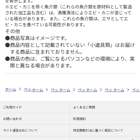
を表示します。
※エビ・カニを除く魚介類（これらの魚介類を原材料として製造
された加工品も含む）は、漁獲漁法によりエビ・カニが混じって
いる場合があります。 また、これらの魚介類は、エサとしてエ
ビ・カニを食べている可能性があります。
その他
商品写真はイメージです。
商品内容として記載されていない「小道具類」はお届け
する商品に含まれておりません。
商品の色は、ご覧になるパソコンなどの環境により、実
際と異なる場合があります。
ホーム
ペットストア
フード
フード（小動物用）
ハムスター
ホーム
ペットストア
ホーム
ペットストア
フード
ホーム
フード（小動物用）
ペットストア
フード
ホーム
フード
ペッ
フ
ご利用ガイド
よくあるご質問
お問い合わせ
利用規約
サイト運営会社について
特定商取引法に基づく表記について