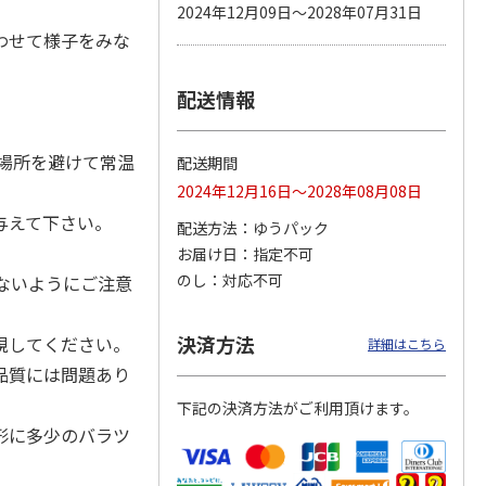
2024年12月09日～2028年07月31日
わせて様子をみな
配送情報
カムカ
銀のスプーン パウ
ペット線香 虹のか
CIAO 香り立つクラ
ーン
チ 健康に育つ子ね
なた フルーティフ
ンキー ちゅ～る和
ン型 S
こ用 まぐろ・かつ
ローラルの香り
えBOX とりささ
…
おに
…
場所を避けて常温
配送期間
120円
590円
380円
2024年12月16日～2028年08月08日
)
(送料別・税込)
(送料別・税込)
(送料別・税込)
与えて下さい。
配送方法
ゆうパック
お届け日
指定不可
のし
対応不可
ないようにご注意
決済方法
視してください。
詳細はこちら
品質には問題あり
下記の決済方法がご利用頂けます。
形に多少のバラツ