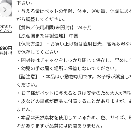
下さい。
・与える量はペットの年齢、体重、運動量、体調にあ
がら調整してください。
ppyDays 2wayド
獣医師開発 ニオイ
デオトイレ 飛び散
無添加良品 
【賞味／使用期限(未開封)】 24ヶ月
イブベッド グレ
をとる砂専用 猫ト
らない消臭・抗菌サ
ムデンタルコ
【原産国または製造地】 中国
イレ ナチュラルグ
ンド 4L
ぐるぐるボー
レー
…
【保管方法】 ・お買い上げ後は直射日光、高温多湿な
,890円
1,550円
1,320円
470円
で保存してください。
送料別・税込)
(送料別・税込)
(送料別・税込)
(送料別・税込
・開封後はチャックをしっかり閉じて保存し、早めに
・幼児の手の届く場所に保管しないでください。
【諸注意】 ・本品は小動物専用です。お子様が誤食し
ください。
・お子様がペットに与えるときは安全のため大人が監
・皮などの黒点が商品に付着することがありますが、
ません。
・本品は天然素材を使用しているため、色、サイズ、
キがありますが品質には問題ありません。