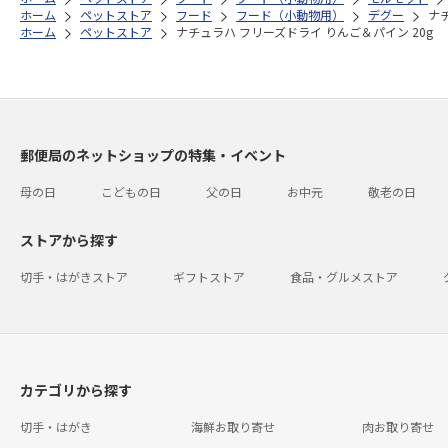
ホーム
ペットストア
フード
フード（小動物用）
デグー
ナ
ホーム
ペットストア
ナチュラハ フリーズドライ りんご＆パイン 20g
郵便局のネットショップの特集・イベント
母の日
こどもの日
父の日
お中元
敬老の日
ストアから探す
切手・はがきストア
ギフトストア
食品・グルメストア
カテゴリから探す
切手・はがき
海鮮お取り寄せ
肉お取り寄せ