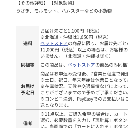
【その他詳細】 【対象動物】
うさぎ、モルモット、ハムスターなどの小動物
お届け先ごと1,100円（税込）
※北海道・沖縄は1,650円（税込）
送料
ペットストア
の商品に限り、お届け先ごと
11,000円（税込）以上の場合は、お客様
いません。（北海道・沖縄は除く）
同梱等
この商品は、
ペットストア
の商品のみ同梱
商品はお申込み受付後、7営業日程度で発
※土日、祝日、年末年始は休業日となって
お届け
※在庫状況、天候や交通事情などによって
予定日
ことがございますので予めご了承ください
※コンビニ決済、PayEasyでのお支払い
送となります。
※11点以上、ご購入希望の場合は、カート
選択、必要数量を入力し「再計算」ボタン
備考
い。当画面での「カートに入れる」ボタン