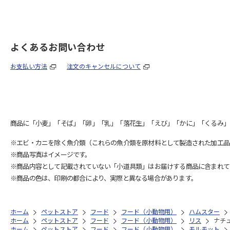
よくあるお問い合わせ
お支払い方法
注文のキャンセルについて
商品に「小麦」「そば」「卵」「乳」「落花生」「えび」「かに」「くるみ」
※エビ・カニを除く魚介類（これらの魚介類を原材料として製造された加工品
※商品写真はイメージです。
※商品内容として記載されていない「小道具類」はお届けする商品に含まれて
※商品の色は、印刷の都合により、実際と異なる場合があります。
ホーム
ペットストア
フード
フード（小動物用）
ハムスター
ホーム
ペットストア
フード
フード（小動物用）
リス
ナチュ
ホーム
ペットストア
フード
フード（小動物用）
モルモット