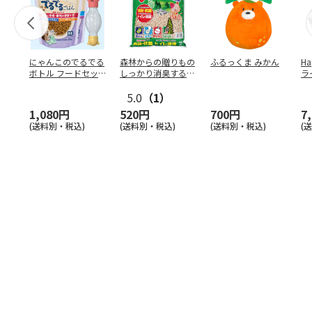
にゃんこのでるでる
森林からの贈りもの
ふるっくま みかん
Ha
ボトル フードセッ
しっかり消臭するひ
ラ
ト
のきの猫砂 7L
ー
5.0
（1）
1,080円
520円
700円
7
(送料別・税込)
(送料別・税込)
(送料別・税込)
(