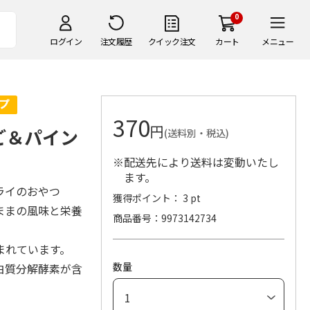
0
ログイン
注文履歴
クイック注文
カート
メニュー
370
円
ご＆パイン
(送料別・税込)
※配送先により送料は変動いたし
ます。
ライのおやつ
獲得ポイント： 3 pt
ままの風味と栄養
商品番号
9973142734
まれています。
数量
白質分解酵素が含