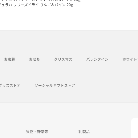
チュラハ フリーズドライ りんご＆パイン 20g
お歳暮
おせち
クリスマス
バレンタイン
ホワイト
グッズストア
ソーシャルギフトストア
果物・野菜等
乳製品