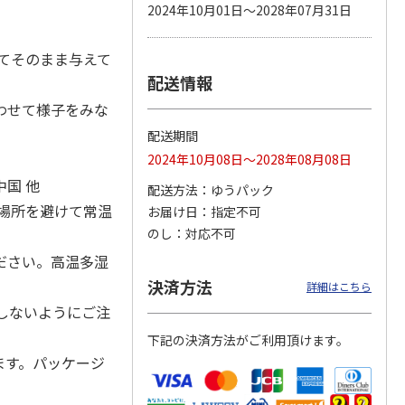
2024年10月01日～2028年07月31日
てそのまま与えて
配送情報
カムカ
銀のスプーン パウ
ペット線香 虹のか
鈴虫の経木 3枚入
ーン
チ 健康に育つ子ね
なた フルーティフ
わせて様子をみな
ン型 S
こ用 まぐろ・かつ
ローラルの香り
おに
…
配送期間
120円
590円
100円
2024年10月08日～2028年08月08日
)
(送料別・税込)
(送料別・税込)
(送料別・税込)
国 他
配送方法
ゆうパック
場所を避けて常温
お届け日
指定不可
のし
対応不可
ださい。高温多湿
決済方法
詳細はこちら
しないようにご注
下記の決済方法がご利用頂けます。
ます。パッケージ