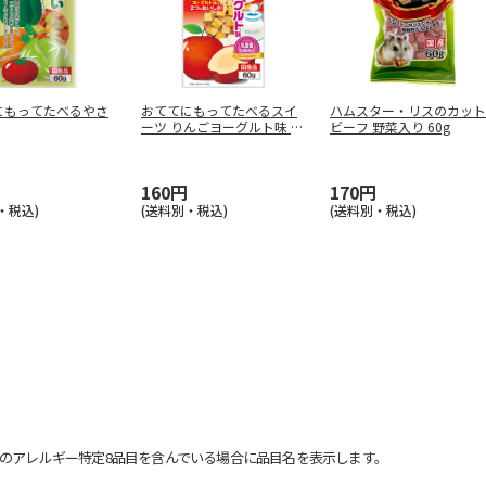
にもってたべるやさ
おててにもってたべるスイ
ハムスター・リスのカット
ーツ りんごヨーグルト味 60
ビーフ 野菜入り 60g
g
160円
170円
・税込)
(送料別・税込)
(送料別・税込)
のアレルギー特定8品目を含んでいる場合に品目名を表示します。