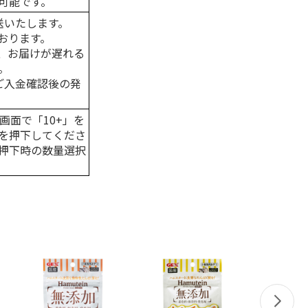
可能です。
送いたします。
おります。
、お届けが遅れる
。
はご入金確認後の発
画面で「10+」を
を押下してくださ
押下時の数量選択