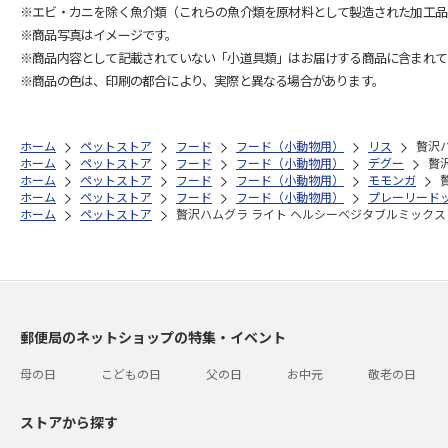
※エビ・カニを除く魚介類（これらの魚介類を原材料として製造された加工品
※商品写真はイメージです。
※商品内容として記載されていない「小道具類」はお届けする商品に含まれて
※商品の色は、印刷の都合により、実際と異なる場合があります。
ホーム
ペットストア
フード
フード（小動物用）
リス
贅沢ハ
ホーム
ペットストア
フード
フード（小動物用）
デグー
贅
ホーム
ペットストア
フード
フード（小動物用）
モモンガ
ホーム
ペットストア
フード
フード（小動物用）
プレーリード
ホーム
ペットストア
贅沢ハムグラ ライト ヘルシーベジタブルミックス 
郵便局のネットショップの特集・イベント
母の日
こどもの日
父の日
お中元
敬老の日
ストアから探す