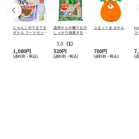
にゃんこのでるでる
森林からの贈りもの
ふるっくま みかん
Ha
ボトル フードセッ
しっかり消臭するひ
ラ
ト
のきの猫砂 7L
ー
5.0
（1）
1,080円
520円
700円
7
(送料別・税込)
(送料別・税込)
(送料別・税込)
(