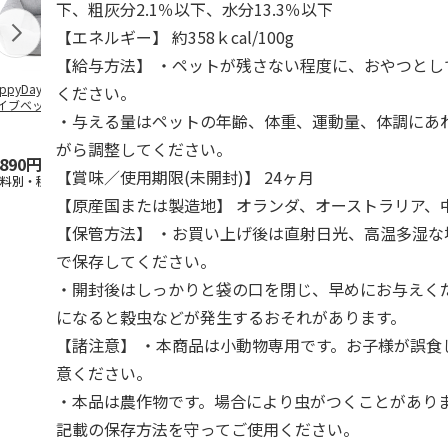
下、粗灰分2.1％以下、水分13.3％以下
【エネルギー】 約358ｋcal/100g
【給与方法】 ・ペットが残さない程度に、おやつとし
ppyDays 2wayド
獣医師開発 ニオイ
デオトイレ 飛び散
無添加良品 
ください。
イブベッド グレ
をとる砂専用 猫ト
らない消臭・抗菌サ
ムデンタルコ
・与える量はペットの年齢、体重、運動量、体調にあ
イレ ナチュラルグ
ンド 4L
ぐるぐるボー
レー
…
がら調整してください。
,890円
1,550円
1,320円
470円
【賞味／使用期限(未開封)】 24ヶ月
送料別・税込)
(送料別・税込)
(送料別・税込)
(送料別・税込
【原産国または製造地】 オランダ、オーストラリア、中
【保管方法】 ・お買い上げ後は直射日光、高温多湿な
で保存してください。
・開封後はしっかりと袋の口を閉じ、早めにお与えく
になると穀虫などが発生するおそれがあります。
【諸注意】 ・本商品は小動物専用です。お子様が誤食
意ください。
・本品は農作物です。場合により虫がつくことがあり
記載の保存方法を守ってご使用ください。