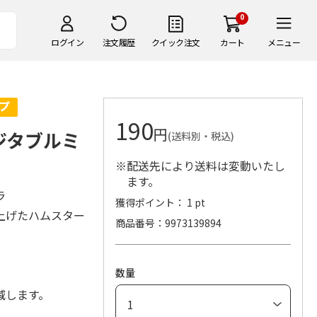
0
ログイン
注文履歴
クイック注文
カート
メニュー
190
円
ジタブルミ
(送料別・税込)
※配送先により送料は変動いたし
ます。
ラ
獲得ポイント： 1 pt
上げたハムスター
商品番号
9973139894
数量
減します。