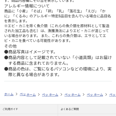
ず、商品内容欄にその旨を表示しています。
アレルギー情報について
商品に「小麦」「そば」「卵」「乳」「落花生」「えび」「か
に」「くるみ」のアレルギー特定8品目を含んでいる場合に品目名
を表示します。
※エビ・カニを除く魚介類（これらの魚介類を原材料として製造
された加工品も含む）は、漁獲漁法によりエビ・カニが混じって
いる場合があります。 また、これらの魚介類は、エサとしてエ
ビ・カニを食べている可能性があります。
その他
商品写真はイメージです。
商品内容として記載されていない「小道具類」はお届け
する商品に含まれておりません。
商品の色は、ご覧になるパソコンなどの環境により、実
際と異なる場合があります。
ホーム
ペットストア
フード
フード（小動物用）
モルモット
ホーム
ペットストア
ホーム
ペットストア
フード
ホーム
フード（小動物用）
ペットストア
フード
ホーム
フード
ペッ
フ
ご利用ガイド
よくあるご質問