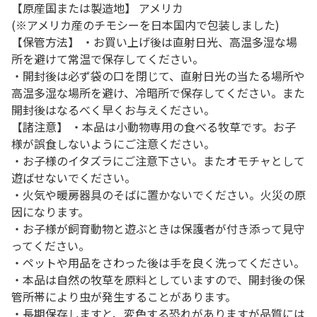
【原産国または製造地】 アメリカ
(※アメリカ産のチモシーを日本国内で包装しました)
【保管方法】 ・お買い上げ後は直射日光、高温多湿な場
所を避けて常温で保存してください。
・開封後は必ず袋の口を閉じて、直射日光の当たる場所や
高温多湿な場所を避け、冷暗所で保存してください。また
開封後はなるべく早くお与えください。
【諸注意】 ・本品は小動物専用の食べる牧草です。お子
様が誤食しないようにご注意ください。
・お子様のイタズラにご注意下さい。またオモチャとして
遊ばせないでください。
・火気や暖房器具のそばに置かないでください。火災の原
因になります。
・お子様が飼育動物と遊ぶときは保護者が付き添って見守
ってください。
・ペットや用品をさわった後は手を良く洗ってください。
・本品は自然の牧草を原料としていますので、開封後の保
管所帯により虫が発生することがあります。
・長期保存しますと、変色する恐れがありますが品質には