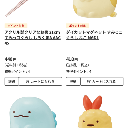
アクリル製クリアなお箸 21cm
ダイカットマグネット すみっコ
すみっコぐらし しろくまA AAC
ぐらし ねこ MGD1
45
440
418
円
円
(送料別・税込)
(送料別・税込)
獲得ポイント :
4
獲得ポイント :
4
詳細
カートに入れる
詳細
カートに入れる