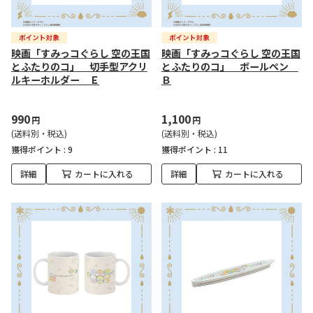
映画「すみっコぐらし 空の王国
映画「すみっコぐらし 空の王国
とふたりのコ」 切手型アクリ
とふたりのコ」 ボールペン
ルキーホルダー Ｅ
Ｂ
990
1,100
円
円
(送料別・税込)
(送料別・税込)
獲得ポイント :
9
獲得ポイント :
11
詳細
カートに入れる
詳細
カートに入れる