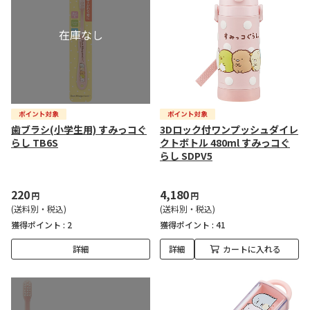
歯ブラシ(小学生用) すみっコぐ
3Dロック付ワンプッシュダイレ
らし TB6S
クトボトル 480ml すみっコぐ
らし SDPV5
220
4,180
円
円
(送料別・税込)
(送料別・税込)
獲得ポイント :
2
獲得ポイント :
41
詳細
詳細
カートに入れる