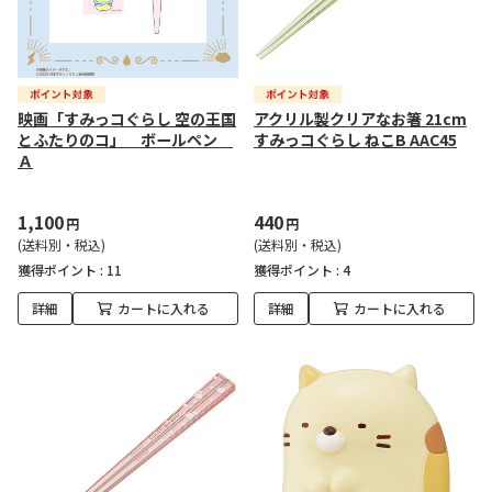
映画「すみっコぐらし 空の王国
アクリル製クリアなお箸 21cm
とふたりのコ」 ボールペン
すみっコぐらし ねこB AAC45
Ａ
1,100
440
円
円
(送料別・税込)
(送料別・税込)
獲得ポイント :
11
獲得ポイント :
4
詳細
カートに入れる
詳細
カートに入れる