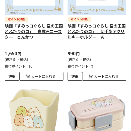
映画「すみっコぐらし 空の王国
映画「すみっコぐらし 空の王国
とふたりのコ」 白雲石コース
とふたりのコ」 切手型アクリ
ター とんかつ
ルキーホルダー Ａ
1,650
990
円
円
(送料別・税込)
(送料別・税込)
獲得ポイント :
16
獲得ポイント :
9
詳細
カートに入れる
詳細
カートに入れる