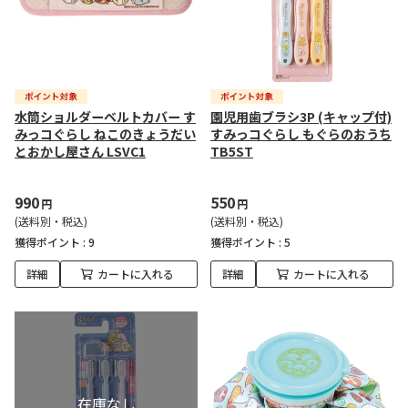
水筒ショルダーベルトカバー す
園児用歯ブラシ3P (キャップ付)
みっコぐらし ねこのきょうだい
すみっコぐらし もぐらのおうち
とおかし屋さん LSVC1
TB5ST
990
550
円
円
(送料別・税込)
(送料別・税込)
獲得ポイント :
9
獲得ポイント :
5
詳細
カートに入れる
詳細
カートに入れる