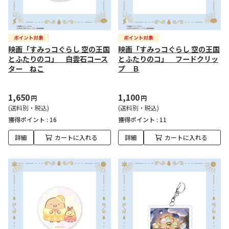
映画「すみっコぐらし 空の王国
映画「すみっコぐらし 空の王国
とふたりのコ」 白雲石コース
とふたりのコ」 フードクリッ
ター ねこ
プ Ｂ
1,650
1,100
円
円
(送料別・税込)
(送料別・税込)
獲得ポイント :
16
獲得ポイント :
11
詳細
カートに入れる
詳細
カートに入れる