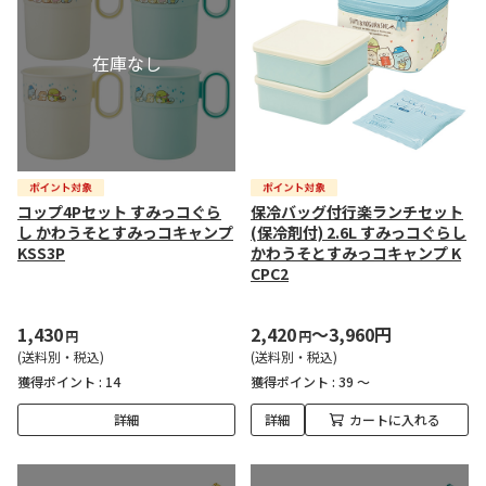
コップ4Pセット すみっコぐら
保冷バッグ付行楽ランチセット
し かわうそとすみっコキャンプ
(保冷剤付) 2.6L すみっコぐらし
KSS3P
かわうそとすみっコキャンプ K
CPC2
1,430
2,420
～3,960円
円
円
(送料別・税込)
(送料別・税込)
獲得ポイント :
14
獲得ポイント :
39 ～
詳細
詳細
カートに入れる