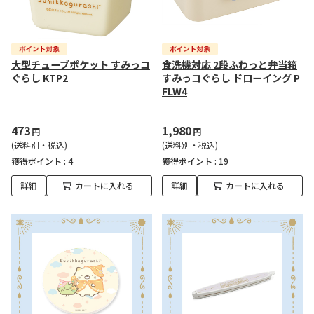
大型チューブポケット すみっコ
食洗機対応 2段ふわっと弁当箱
ぐらし KTP2
すみっコぐらし ドローイング P
FLW4
473
1,980
円
円
(送料別・税込)
(送料別・税込)
獲得ポイント :
4
獲得ポイント :
19
詳細
カートに入れる
詳細
カートに入れる