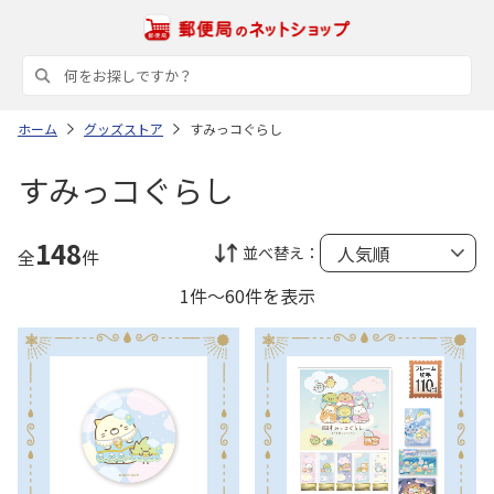
ホーム
グッズストア
すみっコぐらし
すみっコぐらし
148
並べ替え：
全
件
1件～60件を表示