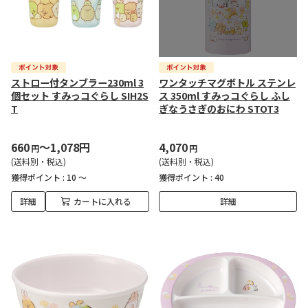
ストロー付タンブラー230ml 3
ワンタッチマグボトル ステンレ
個セット すみっコぐらし SIH2S
ス 350ml すみっコぐらし ふし
T
ぎなうさぎのおにわ STOT3
660
～1,078円
4,070
円
円
(送料別・税込)
(送料別・税込)
獲得ポイント :
10 ～
獲得ポイント :
40
詳細
カートに入れる
詳細