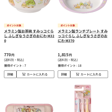
メラミン製お茶碗 すみっコぐら
メラミン製ランチプレート すみ
し ふしぎなうさぎのおにわ M32
っコぐらし ふしぎなうさぎのお
0
にわ M370
770
1,815
円
円
(送料別・税込)
(送料別・税込)
獲得ポイント :
7
獲得ポイント :
18
詳細
カートに入れる
詳細
カートに入れる