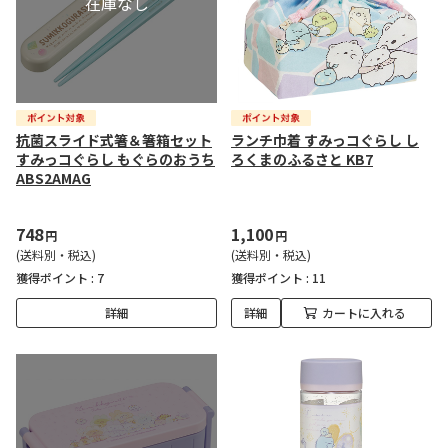
抗菌スライド式箸＆箸箱セット
ランチ巾着 すみっコぐらし し
すみっコぐらし もぐらのおうち
ろくまのふるさと KB7
ABS2AMAG
748
1,100
円
円
(送料別・税込)
(送料別・税込)
獲得ポイント :
7
獲得ポイント :
11
詳細
詳細
カートに入れる