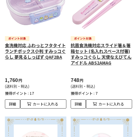
食洗機対応 ふわっとフタタイト
抗菌食洗機対応スライド箸＆箸
ランチボックス小判 すみっコぐ
箱セット (名入れスペース付箸)
らし 夢見るしっぽず QAF2BA
すみっコぐらし 天使なえびてん
アイドル ABS2AMAG
1,760
748
円
円
(送料別・税込)
(送料別・税込)
獲得ポイント :
17
獲得ポイント :
7
詳細
カートに入れる
詳細
カートに入れる