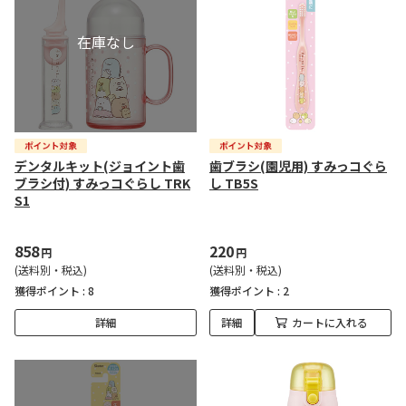
デンタルキット(ジョイント歯
歯ブラシ(園児用) すみっコぐら
ブラシ付) すみっコぐらし TRK
し TB5S
S1
858
220
円
円
(送料別・税込)
(送料別・税込)
獲得ポイント :
8
獲得ポイント :
2
詳細
詳細
カートに入れる