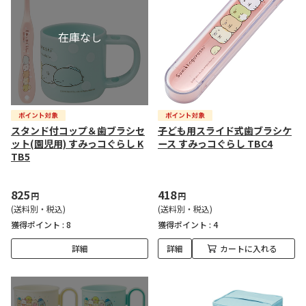
スタンド付コップ＆歯ブラシセ
子ども用スライド式歯ブラシケ
ット(園児用) すみっコぐらし K
ース すみっコぐらし TBC4
TB5
825
418
円
円
(送料別・税込)
(送料別・税込)
獲得ポイント :
8
獲得ポイント :
4
詳細
詳細
カートに入れる