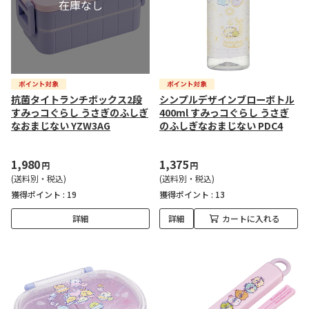
抗菌タイトランチボックス2段
シンプルデザインブローボトル
すみっコぐらし うさぎのふしぎ
400ml すみっコぐらし うさぎ
なおまじない YZW3AG
のふしぎなおまじない PDC4
1,980
1,375
円
円
(送料別・税込)
(送料別・税込)
獲得ポイント :
19
獲得ポイント :
13
詳細
詳細
カートに入れる