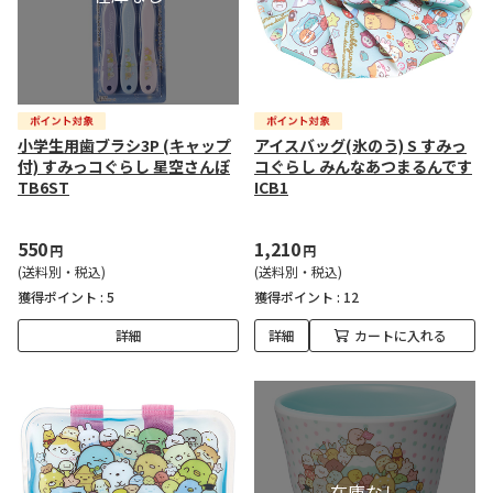
小学生用歯ブラシ3P (キャップ
アイスバッグ(氷のう) S すみっ
付) すみっコぐらし 星空さんぽ
コぐらし みんなあつまるんです
TB6ST
ICB1
550
1,210
円
円
(送料別・税込)
(送料別・税込)
獲得ポイント :
5
獲得ポイント :
12
詳細
詳細
カートに入れる