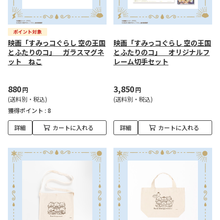
映画「すみっコぐらし 空の王国
映画「すみっコぐらし 空の王国
とふたりのコ」 ガラスマグネ
とふたりのコ」 オリジナルフ
ット ねこ
レーム切手セット
880
3,850
円
円
(送料別・税込)
(送料別・税込)
獲得ポイント :
8
詳細
カートに入れる
詳細
カートに入れる