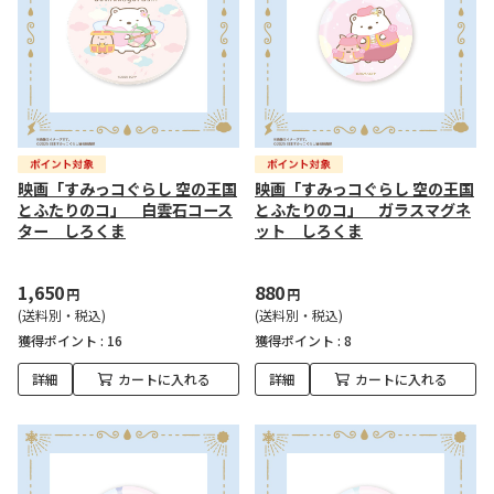
映画「すみっコぐらし 空の王国
映画「すみっコぐらし 空の王国
とふたりのコ」 白雲石コース
とふたりのコ」 ガラスマグネ
ター しろくま
ット しろくま
1,650
880
円
円
(送料別・税込)
(送料別・税込)
獲得ポイント :
16
獲得ポイント :
8
詳細
カートに入れる
詳細
カートに入れる