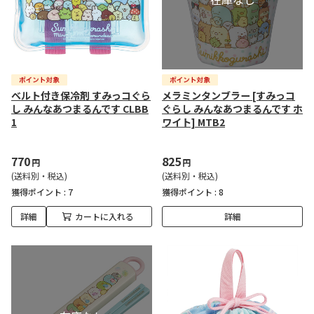
ベルト付き保冷剤 すみっコぐら
メラミンタンブラー [すみっコ
し みんなあつまるんです CLBB
ぐらし みんなあつまるんです ホ
1
ワイト] MTB2
770
825
円
円
(送料別・税込)
(送料別・税込)
獲得ポイント :
7
獲得ポイント :
8
詳細
カートに入れる
詳細