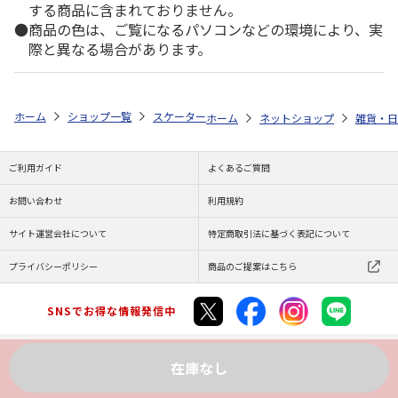
する商品に含まれておりません。
商品の色は、ご覧になるパソコンなどの環境により、実
際と異なる場合があります。
ホーム
ショップ一覧
スケーター
アクリル製クリアなお箸 21cm すみ
ホーム
ネットショップ
雑貨・日
ご利用ガイド
よくあるご質問
お問い合わせ
利用規約
サイト運営会社について
特定商取引法に基づく表記について
プライバシーポリシー
商品のご提案はこちら
SNSでお得な情報発信中
在庫なし
Copyright (C) JAPAN POST Co.,Ltd. All Rights Reserved.