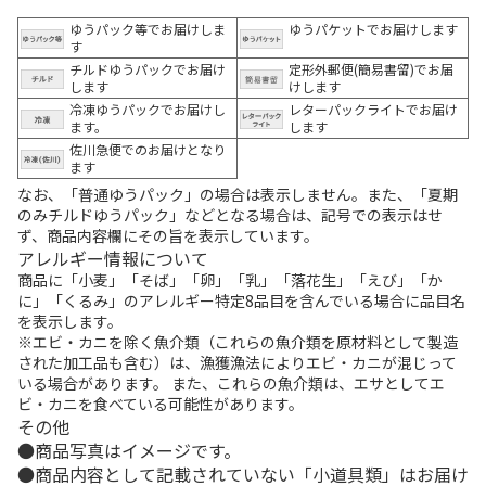
ゆうパック等でお届けしま
ゆうパケットでお届けします
す
チルドゆうパックでお届け
定形外郵便(簡易書留)でお届
します
けします
冷凍ゆうパックでお届けし
レターパックライトでお届け
ます。
します
佐川急便でのお届けとなり
ます
なお、「普通ゆうパック」の場合は表示しません。また、「夏期
のみチルドゆうパック」などとなる場合は、記号での表示はせ
ず、商品内容欄にその旨を表示しています。
アレルギー情報について
商品に「小麦」「そば」「卵」「乳」「落花生」「えび」「か
に」「くるみ」のアレルギー特定8品目を含んでいる場合に品目名
を表示します。
※エビ・カニを除く魚介類（これらの魚介類を原材料として製造
された加工品も含む）は、漁獲漁法によりエビ・カニが混じって
いる場合があります。 また、これらの魚介類は、エサとしてエ
ビ・カニを食べている可能性があります。
その他
商品写真はイメージです。
商品内容として記載されていない「小道具類」はお届け