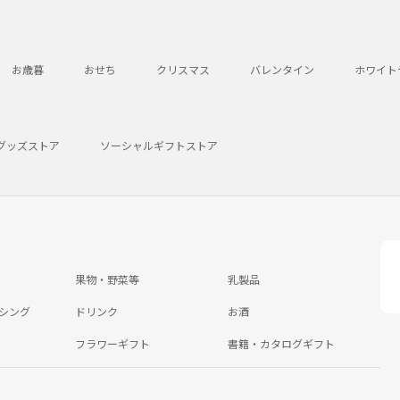
お歳暮
おせち
クリスマス
バレンタイン
ホワイト
グッズストア
ソーシャルギフトストア
果物・野菜等
乳製品
シング
ドリンク
お酒
フラワーギフト
書籍・カタログギフト