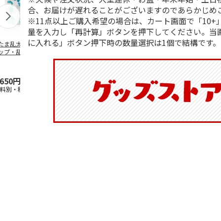
合、お届けが遅れることがございますのであらかじめ
※11点以上ご購入希望の場合は、カート画面で「10+
量を入力し「再計算」ボタンを押下してください。当
に入れる」ボタン押下時の数量選択は1個で結構です。
たま乱太郎 マグ
抗菌食洗機対応 ふ
マスコット入りドリ
陶器ダイカッ
ップ・乱太郎・き
わっと弁当箱 530ml
ンクボトル ハロー
カップ ポム
丸・しんべヱ・山
水森亜土 PF
…
キティ PSPR5MC
リン CHMGD
伝
…
,650円
1,760円
3,300円
2,970円
送料別・税込)
(送料別・税込)
(送料別・税込)
(送料別・税込