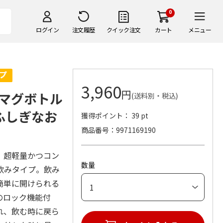
0
ログイン
注文履歴
クイック注文
カート
メニュー
3,960
円
マグボトル
(送料別・税込)
のふしぎなお
獲得ポイント： 39 pt
商品番号
9971169190
。超軽量かつコン
数量
飲みタイプ。飲み
簡単に開けられる
のロック機能付
れ、飲む時に戻ら