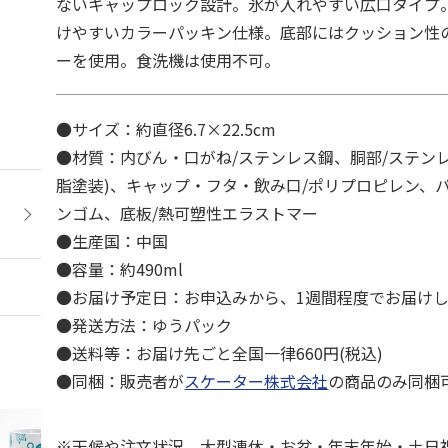
ないキャップロック設計。氷が入れやすい広口タイプ
けやすいカラーパッキン仕様。底部にはクッション性
ーを使用。食洗機は使用不可。
●サイズ：約直径6.7×22.5cm
●材質：内びん・口がね/ステンレス鋼、胴部/ステンレ
脂塗装)、キャップ・フタ・飲み口/ポリプロピレン、
ンゴム、底板/熱可塑性エラストマー
●生産国：中国
●容量：約490ml
●お届け予定日：お申込みから、1週間程度でお届け
●発送方法：ゆうパック
●送料等：お届け先ごと全国一律660円(税込)
●同梱：販売者が
スケーター株式会社
の商品のみ同梱
※天候や注文状況、大型連休・お盆・年末年始・土日