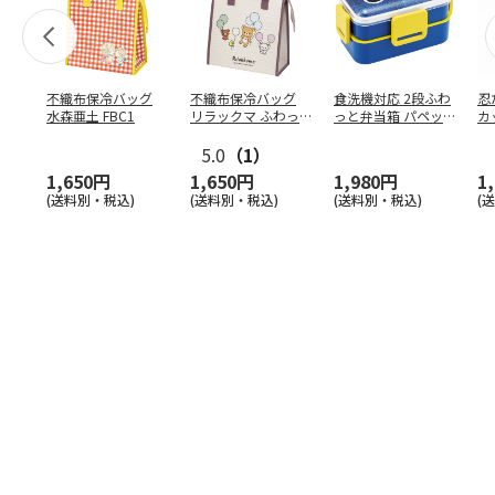
不織布保冷バッグ
不織布保冷バッグ
食洗機対応 2段ふわ
忍
水森亜土 FBC1
リラックマ ふわっ
っと弁当箱 パペッ
カ
と風船 FBC1
トスンスン PFLW
…
り
5.0
（1）
田
1,650円
1,650円
1,980円
1
(送料別・税込)
(送料別・税込)
(送料別・税込)
(