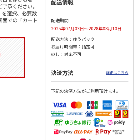
配送情報
ご了承ください。
」を選択、必要数
画面での「カート
配送期間
トマグ
コーデュロイ生地ラ
ふわっとフタタイト
八角形ステンレスマ
2025年07月03日～2028年08月10日
ポムプ
ンチバッグ ハロー
ランチボックス角型
グボトル 500ml リ
4
キティ KCOB2
パペットスンスン
ラックマ リラッ
…
配送方法
ゆうパック
R
…
お届け時間帯
指定可
2,200円
1,485円
4,510円
のし
対応不可
)
(送料別・税込)
(送料別・税込)
(送料別・税込)
決済方法
詳細はこちら
下記の決済方法がご利用頂けます。