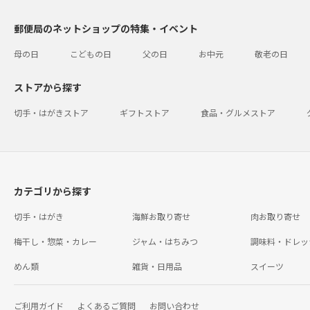
郵便局のネットショップの特集・イベント
母の日
こどもの日
父の日
お中元
敬老の日
ストアから探す
切手・はがきストア
ギフトストア
食品・グルメストア
カテゴリから探す
切手・はがき
海鮮お取り寄せ
肉お取り寄せ
梅干し・惣菜・カレー
ジャム・はちみつ
調味料・ドレッ
めん類
雑貨・日用品
スイーツ
ご利用ガイド
よくあるご質問
お問い合わせ