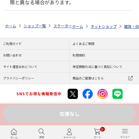
際と異なる場合があります。
ホーム
ショップ一覧
スケーター
レジャーシート(S) すみっコぐらし
ホーム
ネットショップ
雑貨・日
ご利用ガイド
よくあるご質問
お問い合わせ
利用規約
サイト運営会社について
特定商取引法に基づく表記について
プライバシーポリシー
商品のご提案はこちら
SNSでお得な情報発信中
在庫なし
Copyright (C) JAPAN POST Co.,Ltd. All Rights Reserved.
0