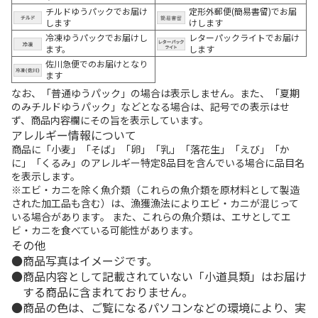
チルドゆうパックでお届け
定形外郵便(簡易書留)でお届
します
けします
冷凍ゆうパックでお届けし
レターパックライトでお届け
ます。
します
佐川急便でのお届けとなり
ます
なお、「普通ゆうパック」の場合は表示しません。また、「夏期
のみチルドゆうパック」などとなる場合は、記号での表示はせ
ず、商品内容欄にその旨を表示しています。
アレルギー情報について
商品に「小麦」「そば」「卵」「乳」「落花生」「えび」「か
に」「くるみ」のアレルギー特定8品目を含んでいる場合に品目名
を表示します。
※エビ・カニを除く魚介類（これらの魚介類を原材料として製造
された加工品も含む）は、漁獲漁法によりエビ・カニが混じって
いる場合があります。 また、これらの魚介類は、エサとしてエ
ビ・カニを食べている可能性があります。
その他
商品写真はイメージです。
商品内容として記載されていない「小道具類」はお届け
する商品に含まれておりません。
商品の色は、ご覧になるパソコンなどの環境により、実