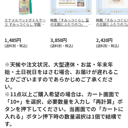
エナメルペットボトルケー
映画「すみっコぐらし 空
映画「すみっコぐら
ス すみっコぐらし 学園 PV
の王国とふたりのコ」 オ
の王国とふたりのコ
PC6
リジナルフレーム切手セッ
コッシュ
ト
1,485円
3,850円
2,420円
(送料別・税込)
(送料別・税込)
(送料別・税込)
※天候や注文状況、大型連休・お盆・年末年
始・土日祝日をはさむ場合、お届けが遅れるこ
とがございますのであらかじめご了承くださ
い。
※11点以上ご購入希望の場合は、カート画面で
「10+」を選択、必要数量を入力し「再計算」ボ
タンを押下してください。当画面での「カートに
入れる」ボタン押下時の数量選択は1個で結構で
す。