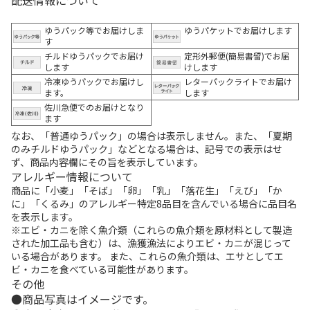
ゆうパック等でお届けしま
ゆうパケットでお届けします
す
チルドゆうパックでお届け
定形外郵便(簡易書留)でお届
します
けします
冷凍ゆうパックでお届けし
レターパックライトでお届け
ます。
します
佐川急便でのお届けとなり
ます
なお、「普通ゆうパック」の場合は表示しません。また、「夏期
のみチルドゆうパック」などとなる場合は、記号での表示はせ
ず、商品内容欄にその旨を表示しています。
アレルギー情報について
商品に「小麦」「そば」「卵」「乳」「落花生」「えび」「か
に」「くるみ」のアレルギー特定8品目を含んでいる場合に品目名
を表示します。
※エビ・カニを除く魚介類（これらの魚介類を原材料として製造
された加工品も含む）は、漁獲漁法によりエビ・カニが混じって
いる場合があります。 また、これらの魚介類は、エサとしてエ
ビ・カニを食べている可能性があります。
その他
商品写真はイメージです。