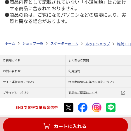
商品内容として記載されていない「小道具類」はお届け
する商品に含まれておりません。
商品の色は、ご覧になるパソコンなどの環境により、実
際と異なる場合があります。
ホーム
ショップ一覧
スケーター
アクリル製クリアなお箸 21cm すみ
ホーム
ネットショップ
雑貨・日
ご利用ガイド
よくあるご質問
お問い合わせ
利用規約
サイト運営会社について
特定商取引法に基づく表記について
プライバシーポリシー
商品のご提案はこちら
SNSでお得な情報発信中
カートに入れる
Copyright (C) JAPAN POST Co.,Ltd. All Rights Reserved.