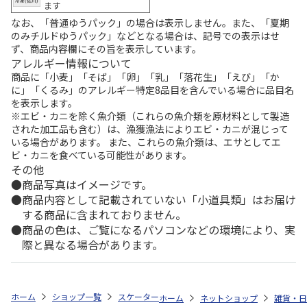
ます
なお、「普通ゆうパック」の場合は表示しません。また、「夏期
のみチルドゆうパック」などとなる場合は、記号での表示はせ
ず、商品内容欄にその旨を表示しています。
アレルギー情報について
商品に「小麦」「そば」「卵」「乳」「落花生」「えび」「か
に」「くるみ」のアレルギー特定8品目を含んでいる場合に品目名
を表示します。
※エビ・カニを除く魚介類（これらの魚介類を原材料として製造
された加工品も含む）は、漁獲漁法によりエビ・カニが混じって
いる場合があります。 また、これらの魚介類は、エサとしてエ
ビ・カニを食べている可能性があります。
その他
商品写真はイメージです。
商品内容として記載されていない「小道具類」はお届け
する商品に含まれておりません。
商品の色は、ご覧になるパソコンなどの環境により、実
際と異なる場合があります。
ホーム
ショップ一覧
スケーター
抗菌マスクストッカー すみっコぐらし 
ホーム
ネットショップ
雑貨・日