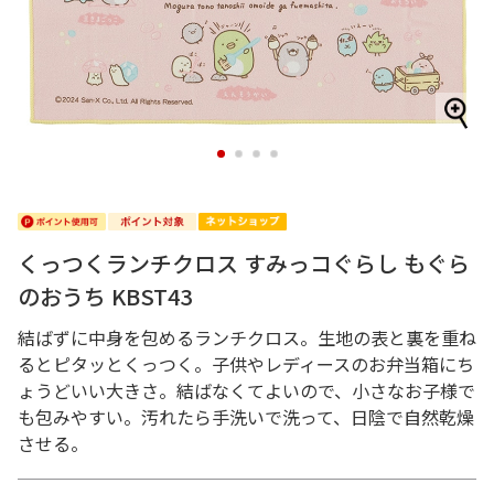
1
2
3
4
くっつくランチクロス すみっコぐらし もぐら
のおうち KBST43
結ばずに中身を包めるランチクロス。生地の表と裏を重ね
るとピタッとくっつく。子供やレディースのお弁当箱にち
ょうどいい大きさ。結ばなくてよいので、小さなお子様で
も包みやすい。汚れたら手洗いで洗って、日陰で自然乾燥
させる。