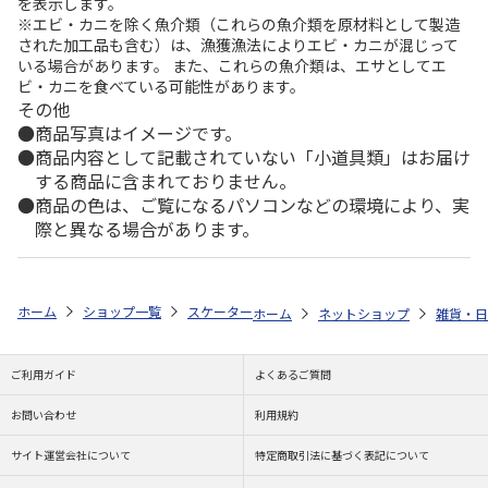
を表示します。
※エビ・カニを除く魚介類（これらの魚介類を原材料として製造
された加工品も含む）は、漁獲漁法によりエビ・カニが混じって
いる場合があります。 また、これらの魚介類は、エサとしてエ
ビ・カニを食べている可能性があります。
その他
商品写真はイメージです。
商品内容として記載されていない「小道具類」はお届け
する商品に含まれておりません。
商品の色は、ご覧になるパソコンなどの環境により、実
際と異なる場合があります。
ホーム
ショップ一覧
スケーター
くっつくランチクロス すみっコぐらし
ホーム
ネットショップ
雑貨・日
ご利用ガイド
よくあるご質問
お問い合わせ
利用規約
サイト運営会社について
特定商取引法に基づく表記について