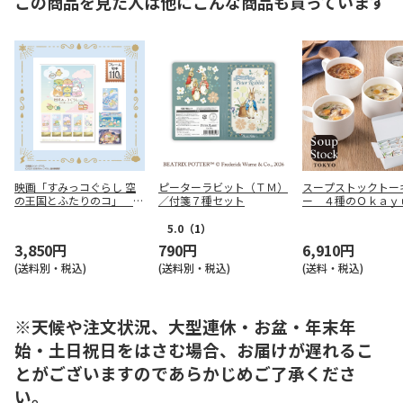
この商品を見た人は他にこんな商品も買っています
映画「すみっコぐらし 空
ピーターラビット（ＴＭ）
スープストックトー
の王国とふたりのコ」 オ
／付箋７種セット
ー ４種のＯｋａｙ
リジナルフレーム切手セッ
ト１６袋【慶事用】
ト
5.0
（1）
3,850円
790円
6,910円
(送料別・税込)
(送料別・税込)
(送料・税込)
※天候や注文状況、大型連休・お盆・年末年
始・土日祝日をはさむ場合、お届けが遅れるこ
とがございますのであらかじめご了承くださ
い。