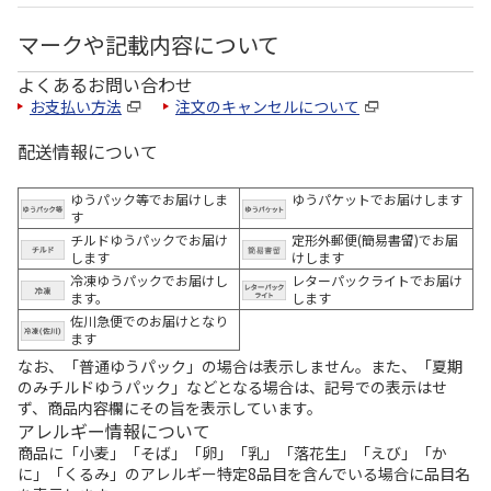
マークや記載内容について
よくあるお問い合わせ
お支払い方法
注文のキャンセルについて
配送情報について
ゆうパック等でお届けしま
ゆうパケットでお届けします
す
チルドゆうパックでお届け
定形外郵便(簡易書留)でお届
します
けします
冷凍ゆうパックでお届けし
レターパックライトでお届け
ます。
します
佐川急便でのお届けとなり
ます
なお、「普通ゆうパック」の場合は表示しません。また、「夏期
のみチルドゆうパック」などとなる場合は、記号での表示はせ
ず、商品内容欄にその旨を表示しています。
アレルギー情報について
商品に「小麦」「そば」「卵」「乳」「落花生」「えび」「か
に」「くるみ」のアレルギー特定8品目を含んでいる場合に品目名