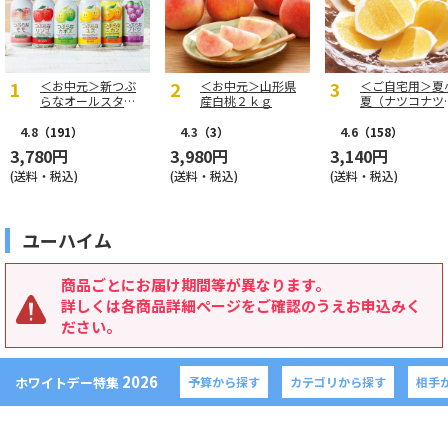
＜お中元＞新つぶ
＜お中元＞山形県
＜ご自宅用＞夏
らなオールスター
産白桃２ｋｇ
夏（ナツコナツ
ズ
家庭用３ｋｇ
4.8
（191）
4.3
（3）
4.6
（158）
3,780円
3,980円
3,140円
(送料・税込)
(送料・税込)
(送料・税込)
ユーハイム
商品ごとにお届け期間等が異なります。
詳しくは各商品詳細ページをご確認のうえお申込みく
ださい。
2026
ホワイトデー特集
予算から探す
カテゴリから探す
相手