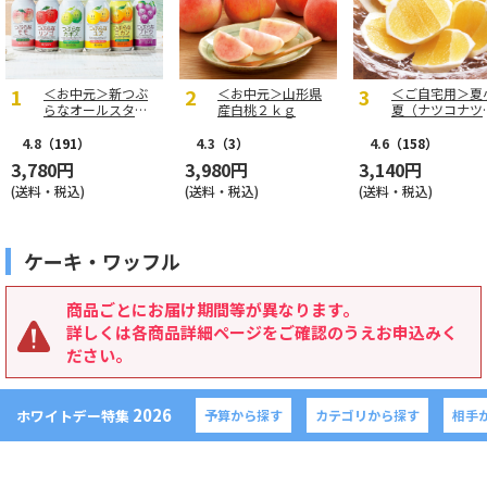
＜お中元＞新つぶ
＜お中元＞山形県
＜ご自宅用＞夏
らなオールスター
産白桃２ｋｇ
夏（ナツコナツ
ズ
家庭用３ｋｇ
4.8
（191）
4.3
（3）
4.6
（158）
3,780円
3,980円
3,140円
(送料・税込)
(送料・税込)
(送料・税込)
ケーキ・ワッフル
商品ごとにお届け期間等が異なります。
詳しくは各商品詳細ページをご確認のうえお申込みく
ださい。
2026
ホワイトデー特集
予算から探す
カテゴリから探す
相手