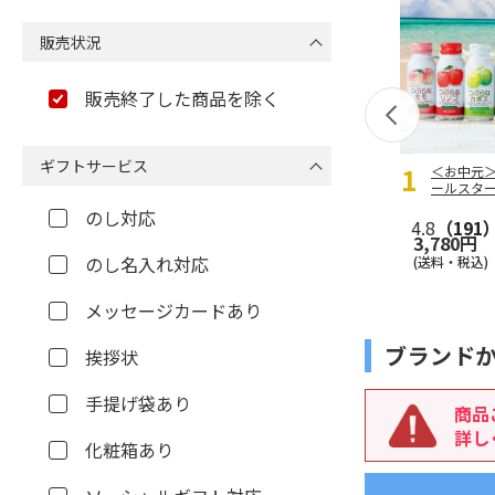
販売状況
販売終了した商品を除く
ギフトサービス
＜お中元
ールスタ
のし対応
4.8
（191
3,780円
のし名入れ対応
(送料・税込)
メッセージカードあり
ブランド
挨拶状
手提げ袋あり
商品
詳し
化粧箱あり