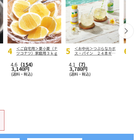
＜ご自宅用＞夏小夏（ナ
＜お中元＞つぶらなカボ
＜お
ツコナツ）家庭用３ｋｇ
ス・パイン ２４本ギフ
琳窕
ト
ト
4.6
（154）
4.1
（7）
5.0
（
3,140円
3,780円
3,99
(送料・税込)
(送料・税込)
(送料・