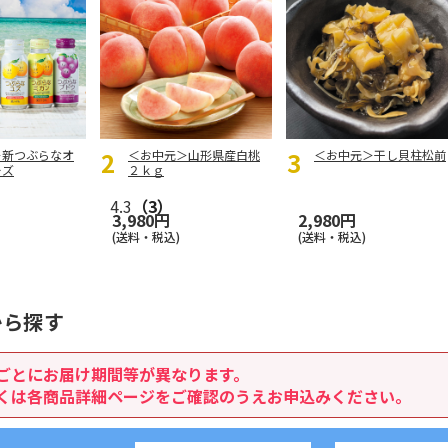
＞新つぶらなオ
＜お中元＞山形県産白桃
＜お中元＞干し貝柱松前
ーズ
２ｋｇ
）
4.3
（3）
3,980円
2,980円
(送料・税込)
(送料・税込)
から探す
ごとにお届け期間等が異なります。
くは各商品詳細ページをご確認のうえお申込みください。